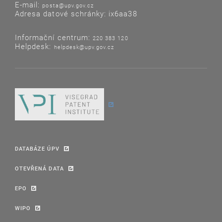
E-mail:
posta@upv.gov.cz
Adresa datové schránky: ix6aa38
Informační centrum:
220 383 120
Helpdesk:
helpdesk@upv.gov.cz
DATABÁZE ÚPV
OTEVŘENÁ DATA
EPO
WIPO