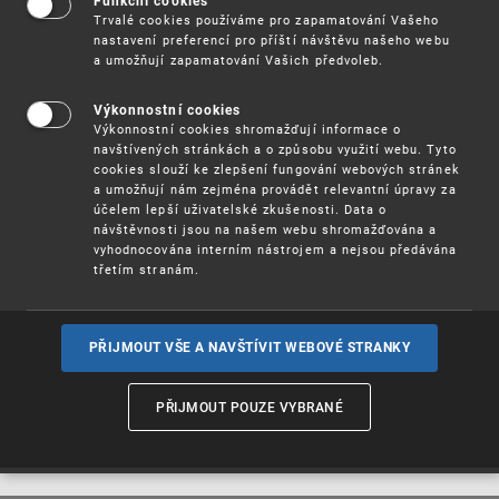
zájmu posílení boje proti padělání má tato
Funkční cookies
Trvalé cookies používáme pro zapamatování Vašeho
iniciativa vyjasnit role a povinnosti držitelů práv,
nastavení preferencí pro příští návštěvu našeho webu
zprostředkovatelů (např. online platforem,
a umožňují zapamatování Vašich předvoleb.
platebních a přepravních služeb,
registrů/registrátorů názvů domén) a veřejných
orgánů. Nyní Evropská komise vyzvala širokou
Výkonnostní cookies
veřejnost k předložení důkazů a návrhů k této
Výkonnostní cookies shromažďují informace o
sadě nástrojů. Zaslané příspěvky budou
navštívených stránkách a o způsobu využití webu. Tyto
zohledněny při dalším vývoji a dolaďování této
cookies slouží ke zlepšení fungování webových stránek
a umožňují nám zejména provádět relevantní úpravy za
iniciativy a pomohou vytvořit účinné nástroje pro
účelem lepší uživatelské zkušenosti. Data o
veřejné orgány a společnosti, zejména malé
návštěvnosti jsou na našem webu shromažďována a
a střední podniky, pro boj proti padělkům.
vyhodnocována interním nástrojem a nejsou předávána
třetím stranám.
Výzva je k dispozici na portálu Evropské komise
Have your say ve 24 úředních jazycích EU.
PŘIJMOUT VŠE A NAVŠTÍVIT WEBOVÉ STRANKY
Zpětnou vazbu a návrhy může široká veřejnost
zasílat do 3. března 2022.
PŘIJMOUT POUZE VYBRANÉ
Více informací