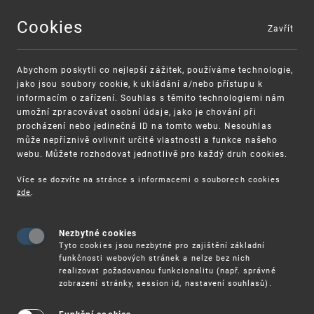
Cookies
Zavřít
MENU
Abychom poskytli co nejlepší zážitek, používáme technologie,
jako jsou soubory cookie, k ukládání a/nebo přístupu k
informacím o zařízení. Souhlas s těmito technologiemi nám
umožní zpracovávat osobní údaje, jako je chování při
procházení nebo jedinečná ID na tomto webu. Nesouhlas
může nepříznivě ovlivnit určité vlastnosti a funkce našeho
webu. Můžete rozhodovat jednotlivě pro každý druh cookies.
Více se dozvíte na stránce s informacemi o souborech cookies
zde
.
UPV
CALL FOR EVIDENCE: EU TOOLBOX PROTI PADĚL
Nezbytné cookies
Call for Evidence: EU toolbox proti
Tyto cookies jsou nezbytné pro zajištění základní
padělání
funkčnosti webových stránek a nelze bez nich
realizovat požadovanou funkcionalitu (např. správné
zobrazení stránky, session id, nastavení souhlasů).
V druhé polovině ledna letošního roku představila
Evropská komise EU Toolbox proti padělání. V