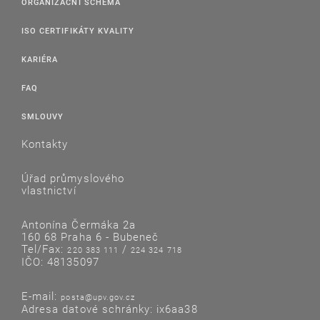
ORGANIZAČNÍ SCHÉMA
ISO CERTIFIKÁTY KVALITY
KARIÉRA
FAQ
SMLOUVY
Kontakty
Úřad průmyslového
vlastnictví
Antonína Čermáka 2a
160 68 Praha 6 - Bubeneč
Tel/Fax:
/
220 383 111
224 324 718
IČO: 48135097
E-mail:
posta@upv.gov.cz
Adresa datové schránky: ix6aa38