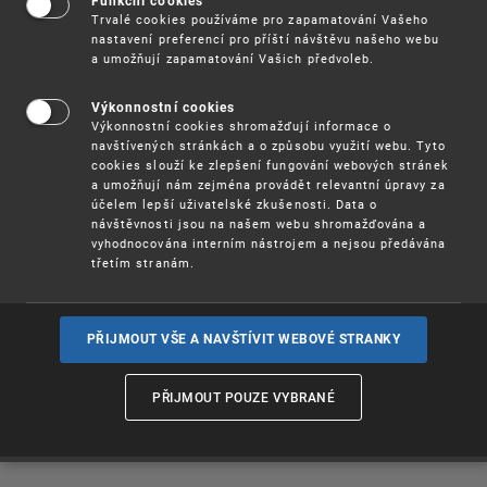
vykonatelnosti
Funkční cookies
Trvalé cookies používáme pro zapamatování Vašeho
nastavení preferencí pro příští návštěvu našeho webu
a umožňují zapamatování Vašich předvoleb.
rozhodnutí
Výkonnostní cookies
Výkonnostní cookies shromažďují informace o
EUIPO
navštívených stránkách a o způsobu využití webu. Tyto
cookies slouží ke zlepšení fungování webových stránek
a umožňují nám zejména provádět relevantní úpravy za
účelem lepší uživatelské zkušenosti. Data o
návštěvnosti jsou na našem webu shromažďována a
vyhodnocována interním nástrojem a nejsou předávána
Za Úřad průmyslového vlastnictví opatřuje vykonatelné
třetím stranám.
rozhodnutí EUIPO doložkou vykonatelnosti vedoucí
oddělení právního nebo jím pověřený zaměstnanec.
Doložka vykonatelnosti se vyznačuje na základě žádosti
oprávněného účastníka, po prověření pravosti titulu.
PŘIJMOUT VŠE A NAVŠTÍVIT WEBOVÉ STRANKY
PŘIJMOUT POUZE VYBRANÉ