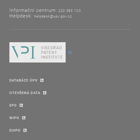
Informační centrum:
220 383 120
Helpdesk:
helpdesk@upv.gov.cz
DATABÁZE ÚPV
OTEVŘENÁ DATA
EPO
WIPO
EUIPO