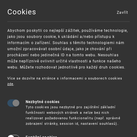
Cookies
Zavřít
MENU
Abychom poskytli co nejlepší zážitek, používáme technologie,
jako jsou soubory cookie, k ukládání a/nebo přístupu k
informacím o zařízení. Souhlas s těmito technologiemi nám
umožní zpracovávat osobní údaje, jako je chování při
procházení nebo jedinečná ID na tomto webu. Nesouhlas
může nepříznivě ovlivnit určité vlastnosti a funkce našeho
webu. Můžete rozhodovat jednotlivě pro každý druh cookies.
Více se dozvíte na stránce s informacemi o souborech cookies
zde
.
UPV
SLUŽBY
DOLOŽKA VYKONATELNOSTI ROZHOD
Nezbytné cookies
Tyto cookies jsou nezbytné pro zajištění základní
Doložka
funkčnosti webových stránek a nelze bez nich
realizovat požadovanou funkcionalitu (např. správné
zobrazení stránky, session id, nastavení souhlasů).