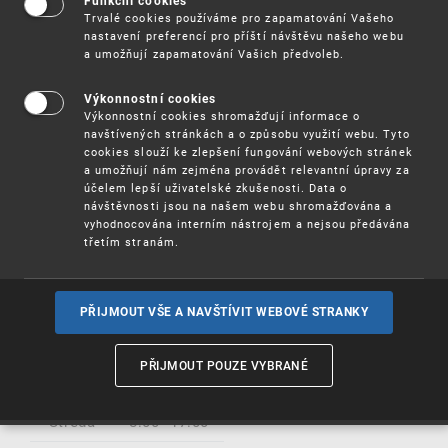
Funkční cookies
přijímání dokumentů
Trvalé cookies používáme pro zapamatování Vašeho
nastavení preferencí pro příští návštěvu našeho webu
a umožňují zapamatování Vašich předvoleb.
(
§ 2 odst. 3 vyhlášky č. 259/2012 Sb., o podrobnostech
výkonu spisové služby)
Výkonnostní cookies
Výkonnostní cookies shromažďují informace o
navštívených stránkách a o způsobu využití webu. Tyto
a) adresa pro doručování dokumentů v analogové podobě,
cookies slouží ke zlepšení fungování webových stránek
která je současně adresou pro doručování dokumentů v
a umožňují nám zejména provádět relevantní úpravy za
digitální podobě doručovaných na přenosných
účelem lepší uživatelské zkušenosti. Data o
technických nosičích dat:
návštěvnosti jsou na našem webu shromažďována a
vyhodnocována interním nástrojem a nejsou předávána
Úřad průmyslového vlastnictví, Antonína Čermáka 2a, 160
třetím stranám.
68 Praha 6 – Bubeneč
:
b) úřední hodiny podatelny
PŘIJMOUT VŠE A NAVŠTÍVIT WEBOVÉ STRANKY
Pondělí
8:00–17:00
PŘIJMOUT POUZE VYBRANÉ
Úterý
8:00–15:00
Středa
8:00–17:00