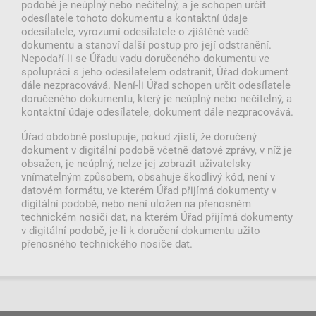
podobě je neúplný nebo nečitelný, a je schopen určit
odesílatele tohoto dokumentu a kontaktní údaje
odesílatele, vyrozumí odesílatele o zjištěné vadě
dokumentu a stanoví další postup pro její odstranění.
Nepodaří-li se Úřadu vadu doručeného dokumentu ve
spolupráci s jeho odesílatelem odstranit, Úřad dokument
dále nezpracovává. Není-li Úřad schopen určit odesílatele
doručeného dokumentu, který je neúplný nebo nečitelný, a
kontaktní údaje odesílatele, dokument dále nezpracovává.
Úřad obdobně postupuje, pokud zjistí, že doručený
dokument v digitální podobě včetně datové zprávy, v níž je
obsažen, je neúplný, nelze jej zobrazit uživatelsky
vnímatelným způsobem, obsahuje škodlivý kód, není v
datovém formátu, ve kterém Úřad přijímá dokumenty v
digitální podobě, nebo není uložen na přenosném
technickém nosiči dat, na kterém Úřad přijímá dokumenty
v digitální podobě, je-li k doručení dokumentu užito
přenosného technického nosiče dat.