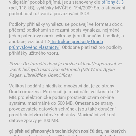
v digitální podobě přijímá, jsou stanoveny dle
přílohy č. 3
(pdf, 118 kB), vyhlášky MVČR č. 194/2009 Sb. o stanovení
podrobností užívání a provozování ISDS.
Podlohy přihlášky vynálezu se podávají ve formátu docx,
přičemž podlohami se rozumí popis vynálezu, nejméně
jeden patentový nárok, výkresy, jsou-li součástí podloh, a
anotace, viz. bod 1.2
Instrukce předsedy Úřadu
průmyslového vlastnictví
. Obdobné platí též pro podlohy
přihlášky užitného vzoru.
Pozn.: Do formátu docx je možné ukládat/exportovat ve
všech běžných textových editorech (MS Word, Apple
Pages, LibreOffice, OpenOffice)
Velikost podání z hlediska množství dat je ze strany
Úřadu omezena. Pro email je maximální velikost do 15
MB, pro elektronické podání prostřednictvím on-line
systému maximálně do 500 MB. Omezena ze strany
provozovatele datových schránek jsou také doručení
prostřednictvím datové schránky. Maximální velikost
datové zprávy je 100 MB.
g) přehled přenosných technických nosičů dat, na kterých