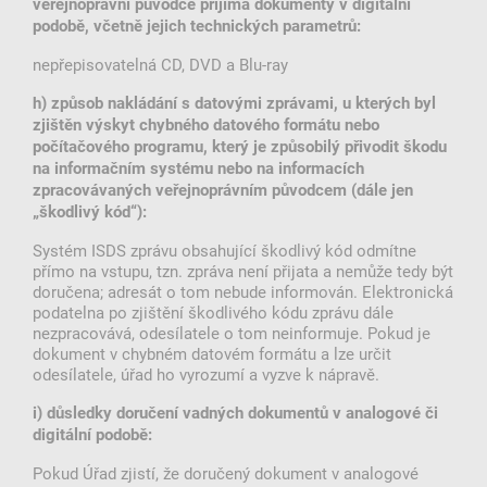
veřejnoprávní původce přijímá dokumenty v digitální
podobě, včetně jejich technických parametrů:
nepřepisovatelná CD, DVD a Blu-ray
h) způsob nakládání s datovými zprávami, u kterých byl
zjištěn výskyt chybného datového formátu nebo
počítačového programu, který je způsobilý přivodit škodu
na informačním systému nebo na informacích
zpracovávaných veřejnoprávním původcem (dále jen
„škodlivý kód“):
Systém ISDS zprávu obsahující škodlivý kód odmítne
přímo na vstupu, tzn. zpráva není přijata a nemůže tedy být
doručena; adresát o tom nebude informován. Elektronická
podatelna po zjištění škodlivého kódu zprávu dále
nezpracovává, odesílatele o tom neinformuje. Pokud je
dokument v chybném datovém formátu a lze určit
odesílatele, úřad ho vyrozumí a vyzve k nápravě.
i) důsledky doručení vadných dokumentů v analogové či
digitální podobě:
Pokud Úřad zjistí, že doručený dokument v analogové