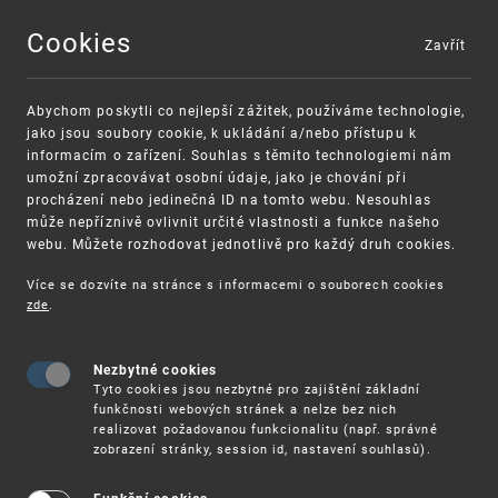
Cookies
Zavřít
MENU
Abychom poskytli co nejlepší zážitek, používáme technologie,
jako jsou soubory cookie, k ukládání a/nebo přístupu k
informacím o zařízení. Souhlas s těmito technologiemi nám
umožní zpracovávat osobní údaje, jako je chování při
procházení nebo jedinečná ID na tomto webu. Nesouhlas
může nepříznivě ovlivnit určité vlastnosti a funkce našeho
webu. Můžete rozhodovat jednotlivě pro každý druh cookies.
Více se dozvíte na stránce s informacemi o souborech cookies
zde
.
UPV
O ÚŘADU
ÚŘEDNÍ
DESKA
INFORMACE O PROVOZU PODATELNY A O PODM
Nezbytné cookies
Tyto cookies jsou nezbytné pro zajištění základní
funkčnosti webových stránek a nelze bez nich
Informace o provozu
realizovat požadovanou funkcionalitu (např. správné
zobrazení stránky, session id, nastavení souhlasů).
podatelny a o podmínkách