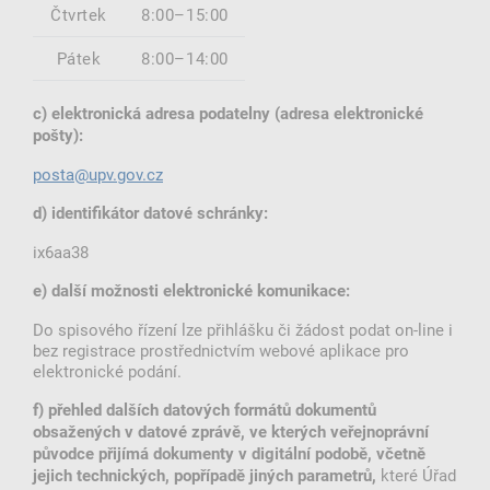
Čtvrtek
8:00–15:00
Pátek
8:00–14:00
c) elektronická adresa podatelny (adresa elektronické
pošty):
posta@upv.gov.cz
d) identifikátor datové schránky:
ix6aa38
e) další možnosti elektronické komunikace:
Do spisového řízení lze přihlášku či žádost podat on-line i
bez registrace prostřednictvím webové aplikace pro
elektronické podání.
f) přehled dalších datových formátů dokumentů
obsažených v datové zprávě, ve kterých veřejnoprávní
původce přijímá dokumenty v digitální podobě, včetně
které Úřad
jejich technických, popřípadě jiných parametrů,