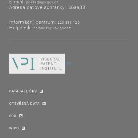
E-mail:
posta@upv.gov.cz
Adresa datové schránky: ix6aa38
Informační centrum:
220 383 120
Helpdesk:
helpdesk@upv.gov.cz
DATABÁZE ÚPV
OTEVŘENÁ DATA
EPO
WIPO