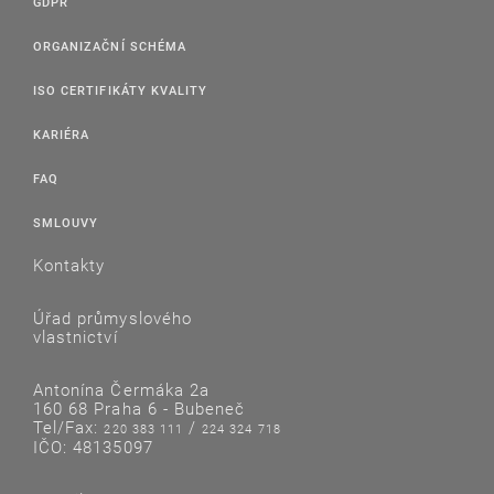
GDPR
ORGANIZAČNÍ SCHÉMA
ISO CERTIFIKÁTY KVALITY
KARIÉRA
FAQ
SMLOUVY
Kontakty
Úřad průmyslového
vlastnictví
Antonína Čermáka 2a
160 68 Praha 6 - Bubeneč
Tel/Fax:
/
220 383 111
224 324 718
IČO: 48135097