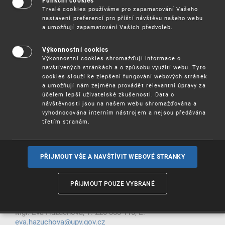
a kontakty
Funkční cookies
Trvalé cookies používáme pro zapamatování Vašeho
nastavení preferencí pro příští návštěvu našeho webu
a umožňují zapamatování Vašich předvoleb.
Institut průmyslověprávní výchovy zajišťuje vzdělávací,
Výkonnostní cookies
propagační a publikační činnosti Úřadu. Zájemcům o
Výkonnostní cookies shromažďují informace o
vzdělávání v oblasti průmyslového vlastnictví Institut
navštívených stránkách a o způsobu využití webu. Tyto
nabízí dvouleté délkové studium a podle zájmu odborné
cookies slouží ke zlepšení fungování webových stránek
veřejnosti organizuje doškolovací semináře a kurzy. Ve
a umožňují nám zejména provádět relevantní úpravy za
spolupráci s Komorou patentových zástupců Institut
účelem lepší uživatelské zkušenosti. Data o
organizačně zabezpečuje zkoušky uchazečů o zápis do
návštěvnosti jsou na našem webu shromažďována a
rejstříku patentových zástupců.
vyhodnocována interním nástrojem a nejsou předávána
třetím stranám.
Adresa Institutu:
Úřad průmyslového vlastnictví
Institut průmyslověprávní výchovy
Antonína Čermáka 2a
PŘIJMOUT VŠE A NAVŠTÍVIT WEBOVÉ STRANKY
160 68 Praha 6 - Bubeneč
Kontakty:
PŘIJMOUT POUZE VYBRANÉ
Mgr. Hana Churáčková, Ph.D.
, T: 220 383 430, E:
hana.churackova@upv.gov.cz
Mgr. Eva Hazuchová, T: 220 383 110, E:
eva.hazuchova@upv.gov.cz