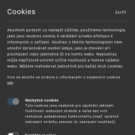
Cookies
Zavřít
MENU
Abychom poskytli co nejlepší zážitek, používáme technologie,
jako jsou soubory cookie, k ukládání a/nebo přístupu k
informacím o zařízení. Souhlas s těmito technologiemi nám
umožní zpracovávat osobní údaje, jako je chování při
procházení nebo jedinečná ID na tomto webu. Nesouhlas
může nepříznivě ovlivnit určité vlastnosti a funkce našeho
webu. Můžete rozhodovat jednotlivě pro každý druh cookies.
Více se dozvíte na stránce s informacemi o souborech cookies
zde
.
UPV
VZDĚLÁVÁNÍ
CHARAKTERISTIKA A KONTAKT
Nezbytné cookies
Tyto cookies jsou nezbytné pro zajištění základní
Charakteristika
funkčnosti webových stránek a nelze bez nich
realizovat požadovanou funkcionalitu (např. správné
zobrazení stránky, session id, nastavení souhlasů).