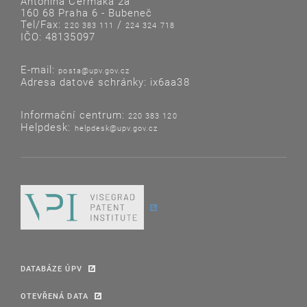
Antonína Čermáka 2a
160 68 Praha 6 - Bubeneč
Tel/Fax:
/
220 383 111
224 324 718
IČO: 48135097
E-mail:
posta@upv.gov.cz
Adresa datové schránky: ix6aa38
Informační centrum:
220 383 120
Helpdesk:
helpdesk@upv.gov.cz
DATABÁZE ÚPV
OTEVŘENÁ DATA