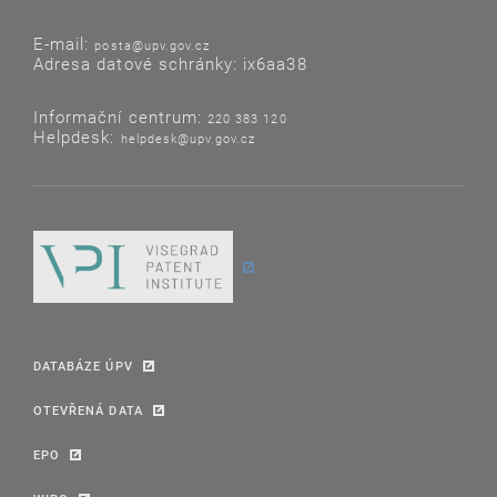
E-mail:
posta@upv.gov.cz
Adresa datové schránky: ix6aa38
Informační centrum:
220 383 120
Helpdesk:
helpdesk@upv.gov.cz
DATABÁZE ÚPV
OTEVŘENÁ DATA
EPO