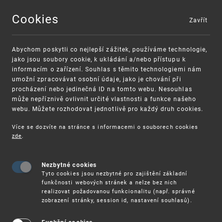
Cookies
Zavřít
MENU
Abychom poskytli co nejlepší zážitek, používáme technologie,
jako jsou soubory cookie, k ukládání a/nebo přístupu k
informacím o zařízení. Souhlas s těmito technologiemi nám
umožní zpracovávat osobní údaje, jako je chování při
procházení nebo jedinečná ID na tomto webu. Nesouhlas
může nepříznivě ovlivnit určité vlastnosti a funkce našeho
webu. Můžete rozhodovat jednotlivě pro každý druh cookies.
Více se dozvíte na stránce s informacemi o souborech cookies
zde
.
UPV
INFORMAČNÍ ZDROJE
ZAHRANIČNÍ
DATABÁZE
ROZHODNUTÍ EVROPSKÉHO SOUDNÍHO DVORA A ...
Nezbytné cookies
Tyto cookies jsou nezbytné pro zajištění základní
funkčnosti webových stránek a nelze bez nich
realizovat požadovanou funkcionalitu (např. správné
Rozhodnutí Evropského
zobrazení stránky, session id, nastavení souhlasů).