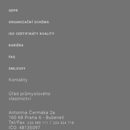
GDPR
ORGANIZAČNÍ SCHÉMA
ISO CERTIFIKÁTY KVALITY
KARIÉRA
FAQ
SMLOUVY
Kontakty
Úřad průmyslového
vlastnictví
Antonína Čermáka 2a
160 68 Praha 6 - Bubeneč
Tel/Fax:
/
220 383 111
224 324 718
IČO: 48135097