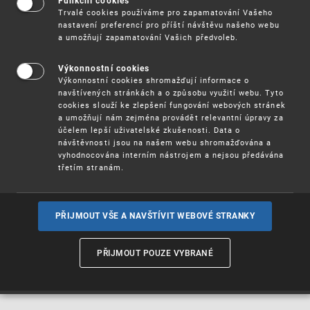
soudního dvora a Soudu
Funkční cookies
Trvalé cookies používáme pro zapamatování Vašeho
prvního stupně
nastavení preferencí pro příští návštěvu našeho webu
a umožňují zapamatování Vašich předvoleb.
Na stránkách
https://curia.europa.eu/
naleznete v
Výkonnostní cookies
sekci
Judikatura: Numerický přístup k věcem
Výkonnostní cookies shromažďují informace o
informace o věcech předložených Evropskému soudnímu
navštívených stránkách a o způsobu využití webu. Tyto
cookies slouží ke zlepšení fungování webových stránek
dvoru a Soudu prvního stupně.
a umožňují nám zejména provádět relevantní úpravy za
Informace zde obsažené zahrnují judikaturu od roku 1953
účelem lepší uživatelské zkušenosti. Data o
návštěvnosti jsou na našem webu shromažďována a
až dodnes. Numerický seznam věcí je řazený podle data
vyhodnocována interním nástrojem a nejsou předávána
podání a je k dispozici v angličitně nebo francouzštině.
třetím stranám.
Znění rozhodnutí v těchto věcech jsou dostupná až ve 20
jazycích (včetně češtiny), přičemž na začátku každého
konkrétního znění naleznete tabulku jazyků dostupných
pro toto znění. K dispozici je rovněž
PŘIJMOUT VŠE A NAVŠTÍVIT WEBOVÉ STRANKY
vyhledávací formulář
, pomocí něhož lze vyhledávat
podle zvolených kritérií znění rozsudků, stanovisek a
usnesení vyhlášených v době od 17.6.1997 a znění sdělení
PŘIJMOUT POUZE VYBRANÉ
zveřejněných v Úředním věstníku EU po 1.1.2002.