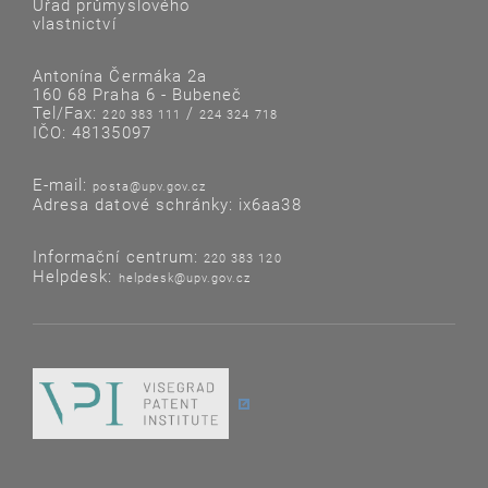
Úřad průmyslového
vlastnictví
Antonína Čermáka 2a
160 68 Praha 6 - Bubeneč
Tel/Fax:
/
220 383 111
224 324 718
IČO: 48135097
E-mail:
posta@upv.gov.cz
Adresa datové schránky: ix6aa38
Informační centrum:
220 383 120
Helpdesk:
helpdesk@upv.gov.cz