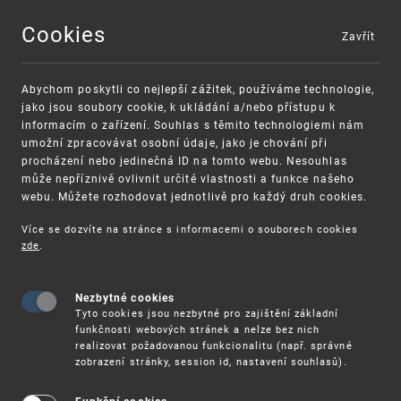
Cookies
Zavřít
MENU
Abychom poskytli co nejlepší zážitek, používáme technologie,
jako jsou soubory cookie, k ukládání a/nebo přístupu k
informacím o zařízení. Souhlas s těmito technologiemi nám
umožní zpracovávat osobní údaje, jako je chování při
procházení nebo jedinečná ID na tomto webu. Nesouhlas
může nepříznivě ovlivnit určité vlastnosti a funkce našeho
webu. Můžete rozhodovat jednotlivě pro každý druh cookies.
Více se dozvíte na stránce s informacemi o souborech cookies
zde
.
UPV
O ÚŘADU
KARIÉRA
Nezbytné cookies
Tyto cookies jsou nezbytné pro zajištění základní
Kariéra
funkčnosti webových stránek a nelze bez nich
realizovat požadovanou funkcionalitu (např. správné
zobrazení stránky, session id, nastavení souhlasů).