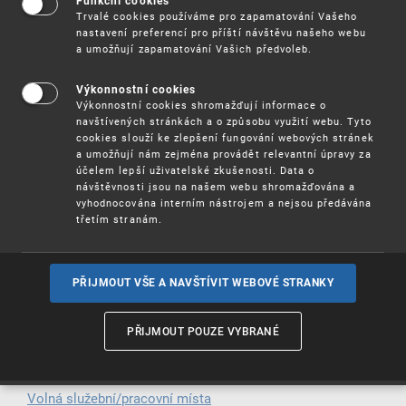
Funkční cookies
Dokončil(a) jste
vysokoškolské vzdělání technického
Trvalé cookies používáme pro zapamatování Vašeho
?
nastavení preferencí pro příští návštěvu našeho webu
směru
a umožňují zapamatování Vašich předvoleb.
Máte
?
právnické vzdělání
Výkonnostní cookies
Výkonnostní cookies shromažďují informace o
Jste
?
informatik
navštívených stránkách a o způsobu využití webu. Tyto
cookies slouží ke zlepšení fungování webových stránek
Umíte dobře
,
nebo
?
anglicky
německy
francouzsky
a umožňují nám zejména provádět relevantní úpravy za
účelem lepší uživatelské zkušenosti. Data o
Chcete pracovat v úřadu, který rozhoduje o poskytnutí
návštěvnosti jsou na našem webu shromažďována a
vyhodnocována interním nástrojem a nejsou předávána
ochrany nejnovějším technickým nápadům,
třetím stranám.
původnímu designu nebo neotřelým názvům výrobků a
služeb, který shromažďuje a zpřístupňuje miliony
informací o technice, vytváří legislativu oboru a má
rozsáhlé mezinárodní vztahy?
PŘIJMOUT VŠE A NAVŠTÍVIT WEBOVÉ STRANKY
Máte-li zájem, na dalších stránkách se dozvíte o naší
PŘIJMOUT POUZE VYBRANÉ
aktuální nabídce více.
Obecně o zaměstnání na ÚPV
Volná služební/pracovní místa