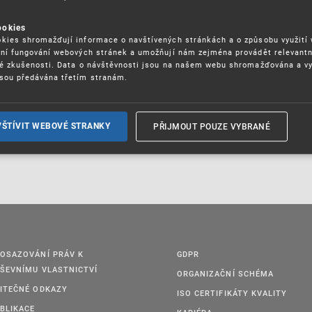
ookies
kies shromažďují informace o navštívených stránkách a o způsobu využití
ení fungování webových stránek a umožňují nám zejména provádět relevantn
ké zkušenosti. Data o návštěvnosti jsou na našem webu shromažďována a v
sou předávána třetím stranám.
PŘIJMOUT POUZE VYBRANÉ
VŠTÍVIT WEBOVÉ STRANKY
OSAZOVÁNÍ PRÁV K
GDPR
ŠEVNÍMU VLASTNICTVÍ
ORGANIZAČNÍ SCHÉMA
ITEČNÉ ODKAZY
ISO CERTIFIKÁTY KVALITY
BLIKACE