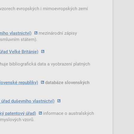
 vzorech evropských i mimoevropských zemí
ho vlastnictví)
mezinárodní zápisy
 smluvním státem).
řad Velké Británie)
uje bibliografická data a vyobrazení platných
lovenské republiky)
databáze slovenských
 úřad duševního vlastnictví)
ký patentový úřad)
informace o australských
ůmyslových vzorů.