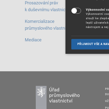
Prosazování práv
k duševnímu vlastnictví
Výkonnostní c
Výkonnostní coo
slouží ke zlepš
Komercializace
lepší uživatels
nástrojem a nej
průmyslového vlastnictví
Mediace
PŘIJMOUT VŠE A NA
PR
DU
UŽ
PU