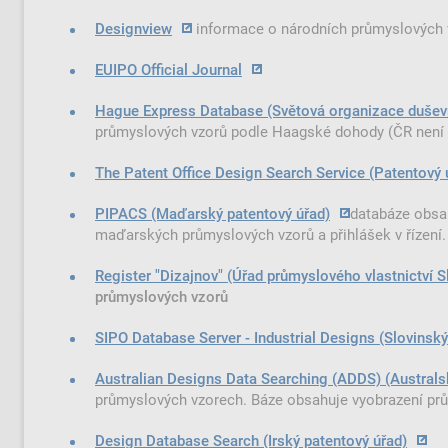
Designview
informace o národních průmyslových
EUIPO Official Journal
Hague Express Database (Světová organizace duševní
průmyslových vzorů podle Haagské dohody (ČR není
The Patent Office Design Search Service (Patentový ú
PIPACS (Maďarský patentový úřad)
databáze obsah
maďarských průmyslových vzorů a přihlášek v řízení.
Register "Dizajnov" (Úřad průmyslového vlastnictví S
průmyslových vzorů
SIPO Database Server - Industrial Designs (Slovinský
Australian Designs Data Searching (ADDS) (Australs
průmyslových vzorech. Báze obsahuje vyobrazení pr
Design Database Search (Irský patentový úřad)