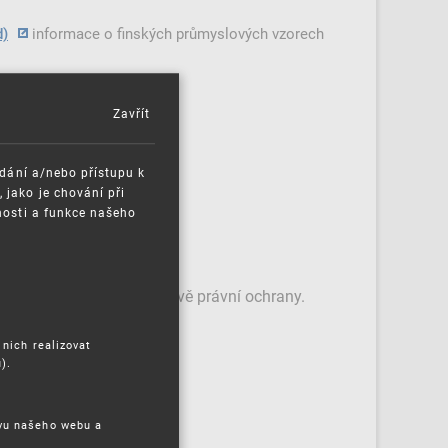
d)
informace o finských průmyslových vzorech
Zavřít
)
ádání a/nebo přístupu k
jako je chování při
nosti a funkce našeho
istů pro oblast průmyslově právní ochrany.
 nich realizovat
).
ěvu našeho webu a