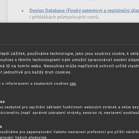
Design Database (Finský patentový a registrační úřa
i přihláškách průmyslových vzorů.
Database Ind. Des. (Moldavský patentový úřad)
DPMAregister (Německý patentový a známkový úřad
lepší zážitek, používáme technologie, jako jsou soubory cookie, k ukl
Polish Patent Office (Polský patentový úřad)
Souhlas s těmito technologiemi nám umožní zpracovávat osobní údaje, 
ná ID na tomto webu. Nesouhlas může nepříznivě ovlivnit určité vlast
Design Search (Rakouský patentový úřad)
 jednotlivě pro každý druh cookies.
UPOZORNĚNÍ
ce s informacemi o souborech cookies
zde
.
Rešerše uvedených databází nenahrazuje práci special
ies
ou nezbytné pro zajištění základní funkčnosti webových stránek a nelze bez
kcionalitu (např. správné zobrazení stránky, session id, nastavení souhlasů
es
používáme pro zapamatování Vašeho nastavení preferencí pro příští návšt
atování Vašich předvoleb.