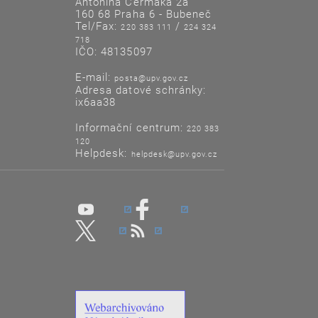
Antonína Čermáka 2a
160 68 Praha 6 - Bubeneč
Tel/Fax:
/
220 383 111
224 324
718
IČO: 48135097
E-mail:
posta@upv.gov.cz
Adresa datové schránky:
ix6aa38
Informační centrum:
220 383
120
Helpdesk:
helpdesk@upv.gov.cz