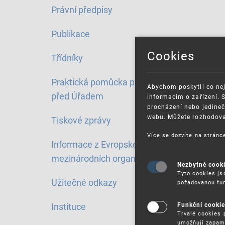
Právní předpisy
Publikace
Cookies
Třídníky
Praktická pomůcka pro řízení
Abychom poskytli co nej
před Úřadem
informacím o zařízení. 
procházení nebo jedineč
webu. Můžete rozhodovat
Tiskové zprávy
Více se dozvíte na strán
Informace z Evropské unie a
mezinárodních organizací
Nezbytné cook
Tyto cookies js
Užitečné odkazy
požadovanou fun
Instituce
Funkční cooki
Trvalé cookies 
umožňují zapam