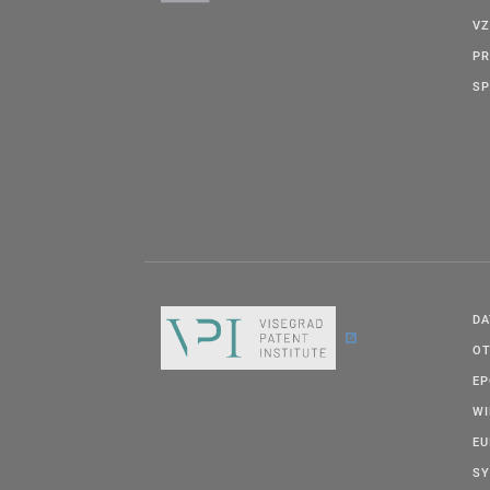
VZ
PR
SP
DA
OT
E
W
EU
SY