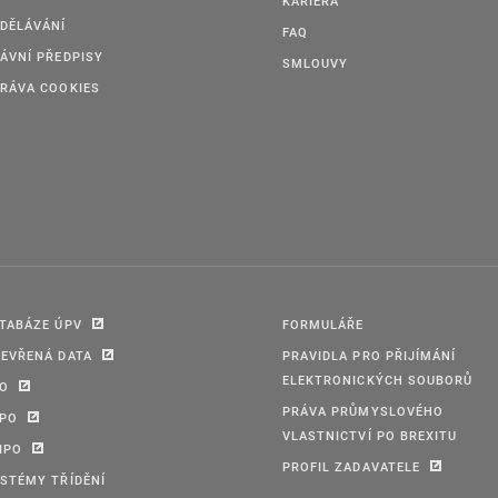
KARIÉRA
DĚLÁVÁNÍ
FAQ
ÁVNÍ PŘEDPISY
SMLOUVY
RÁVA COOKIES
TABÁZE ÚPV
FORMULÁŘE
EVŘENÁ DATA
PRAVIDLA PRO PŘIJÍMÁNÍ
ELEKTRONICKÝCH SOUBORŮ
PO
PRÁVA PRŮMYSLOVÉHO
IPO
VLASTNICTVÍ PO BREXITU
IPO
PROFIL ZADAVATELE
STÉMY TŘÍDĚNÍ