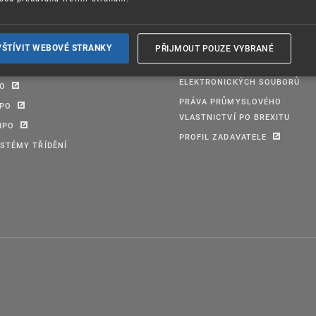
TABÁZE ÚPV
FORMULÁŘE
PŘIJMOUT POUZE VYBRANÉ
VŠTÍVIT WEBOVÉ STRANKY
EVŘENÁ DATA
PRAVIDLA PRO PŘIJÍMÁNÍ
ELEKTRONICKÝCH SOUBORŮ
PO
PRÁVA PRŮMYSLOVÉHO
IPO
VLASTNICTVÍ PO BREXITU
IPO
PROFIL ZADAVATELE
STÉMY TŘÍDĚNÍ