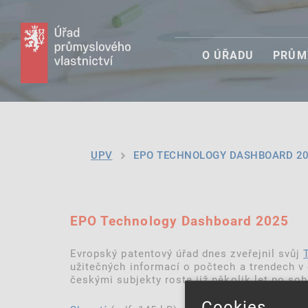
O ÚŘADU
PRŮM
UPV
EPO TECHNOLOGY DASHBOARD 2
EPO Technology Dashboard 2025
Evropský patentový úřad dnes zveřejnil svůj
užitečných informací o počtech a trendech v
českými subjekty roste již několik let po so
Cookies