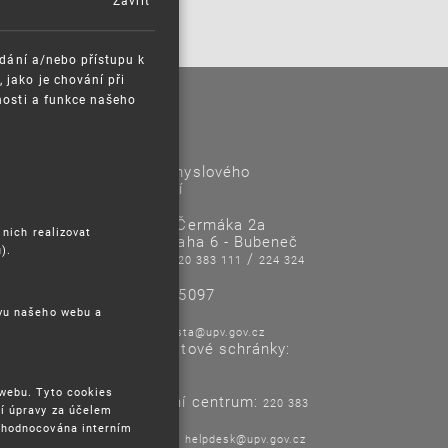
Zavřít
ádání a/nebo přístupu k
jako je chování při
nosti a funkce našeho
Kontakty
Úřad průmyslového
vlastnictví
Antonína Čermáka 2a
 nich realizovat
160 68 Praha 6 - Bubeneč
).
Tel/Fax:
/
220 383 111
224 324
718
IČO: 48135097
ěvu našeho webu a
E-mail:
posta@upv.gov.cz
Adresa datové schránky:
ix6aa38
 webu. Tyto cookies
Informační centrum:
220 383
í úpravy za účelem
120
yhodnocována interním
Helpdesk:
helpdesk@upv.gov.cz