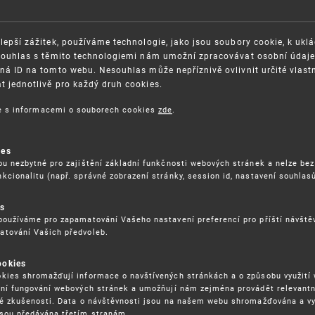
lepší zážitek, používáme technologie, jako jsou soubory cookie, k ukl
Souhlas s těmito technologiemi nám umožní zpracovávat osobní údaje, 
ná ID na tomto webu. Nesouhlas může nepříznivě ovlivnit určité vlast
 jednotlivě pro každý druh cookies.
OSAZOVÁNÍ PRÁV K
GDPR
ce s informacemi o souborech cookies
zde
.
ŠEVNÍMU VLASTNICTVÍ
ORGANIZAČNÍ SCHÉMA
ITEČNÉ ODKAZY
ISO CERTIFIKÁTY KVALITY
ies
BLIKACE
KARIÉRA
ou nezbytné pro zajištění základní funkčnosti webových stránek a nelze bez
DĚLÁVÁNÍ
kcionalitu (např. správné zobrazení stránky, session id, nastavení souhlasů
FAQ
ÁVNÍ PŘEDPISY
SMLOUVY
es
RÁVA COOKIES
používáme pro zapamatování Vašeho nastavení preferencí pro příští návšt
atování Vašich předvoleb.
ookies
kies shromažďují informace o navštívených stránkách a o způsobu využití
ení fungování webových stránek a umožňují nám zejména provádět relevantn
ké zkušenosti. Data o návštěvnosti jsou na našem webu shromažďována a v
sou předávána třetím stranám.