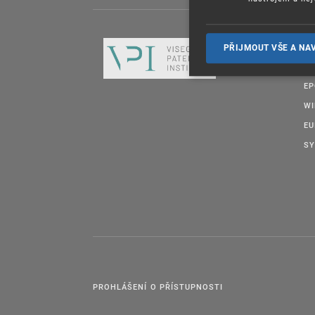
DA
PŘIJMOUT VŠE A NA
OT
E
W
EU
SY
PROHLÁŠENÍ O PŘÍSTUPNOSTI