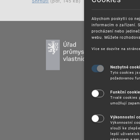
Shrnutí
(pdf, 145 kB)
Abychom poskytli co nej
informacím o zařízení. 
procházení nebo jedineč
webu. Můžete rozhodovat
PR
Více se dozvíte na strán
DU
UŽ
Nezbytné cook
PU
Tyto cookies js
VZ
požadovanou fun
PR
Funkční cooki
SP
Trvalé cookies 
umožňují zapam
Výkonnostní c
Výkonnostní coo
slouží ke zlepš
lepší uživatels
nástrojem a nej