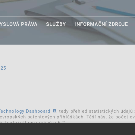
YSLOVÁ PRÁVA
SLUŽBY
INFORMAČNÍ ZDROJE
025
Technology Dashboard
, tedy přehled statistických údaj
 evropských patentových přihláškách. Těší nás, že počet 
bě, tentokrát meziročně o 6 %.