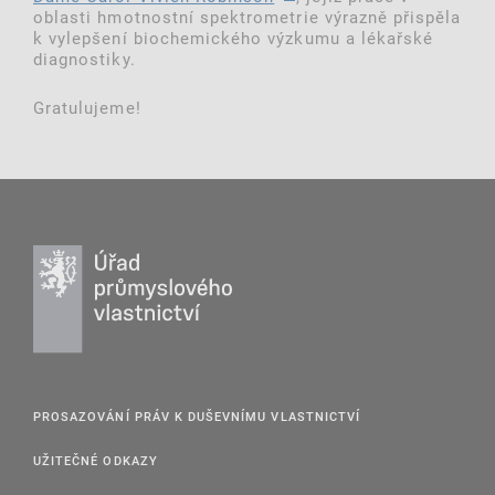
oblasti hmotnostní spektrometrie výrazně přispěla
k vylepšení biochemického výzkumu a lékařské
diagnostiky.
Gratulujeme!
PROSAZOVÁNÍ PRÁV K DUŠEVNÍMU VLASTNICTVÍ
UŽITEČNÉ ODKAZY