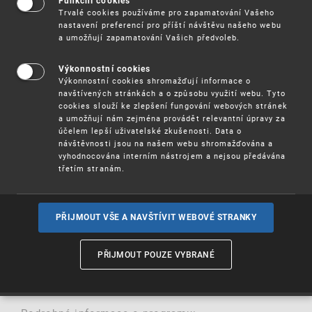
Funkční cookies
s Maďarským úřadem pro duševní vlastnictví a
Trvalé cookies používáme pro zapamatování Vašeho
Světovou organizací duševního vlastnictví (WIPO)
nastavení preferencí pro příští návštěvu našeho webu
na Korvínově univerzitě v Budapešti.
a umožňují zapamatování Vašich předvoleb.
Anglicky vyučovaný magisterský program začíná v
Výkonnostní cookies
září 2026 a zaměřuje se na rozvoj praktických
Výkonnostní cookies shromažďují informace o
dovedností v oblasti ochrany průmyslového
navštívených stránkách a o způsobu využití webu. Tyto
vlastnictví, oceňování, licencování a
cookies slouží ke zlepšení fungování webových stránek
komercializace duševního vlastnictví. Program
a umožňují nám zejména provádět relevantní úpravy za
rovněž posiluje strategické myšlení v oblasti
účelem lepší uživatelské zkušenosti. Data o
inovací a managementu technologií.
návštěvnosti jsou na našem webu shromažďována a
vyhodnocována interním nástrojem a nejsou předávána
třetím stranám.
Účastníci budou úzce spolupracovat s odborníky
na duševní vlastnictví a získají zkušenosti
prostřednictvím řešení reálných případových
studií.
PŘIJMOUT VŠE A NAVŠTÍVIT WEBOVÉ STRANKY
WIPO nabízí omezený počet stipendií. Uchazeči o
studium MSc in Intellectual Property Management
PŘIJMOUT POUZE VYBRANÉ
mohou žádat o plné stipendium na úhradu
školného do
.
31. května 2026