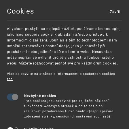
Cookies
Zavřít
MENU
Abychom poskytli co nejlepší zážitek, používáme technologie,
jako jsou soubory cookie, k ukládání a/nebo přístupu k
informacím o zařízení. Souhlas s těmito technologiemi nám
umožní zpracovávat osobní údaje, jako je chování při
procházení nebo jedinečná ID na tomto webu. Nesouhlas
může nepříznivě ovlivnit určité vlastnosti a funkce našeho
webu. Můžete rozhodovat jednotlivě pro každý druh cookies.
Více se dozvíte na stránce s informacemi o souborech cookies
zde
.
UPV
POSTGRADUÁLNÍ STUDIUM DUŠEVNÍHO VLASTNIC
Nezbytné cookies
Postgraduální studium duševního
Tyto cookies jsou nezbytné pro zajištění základní
vlastnictví v Budapešti (MSc in
funkčnosti webových stránek a nelze bez nich
realizovat požadovanou funkcionalitu (např. správné
Intellectual Property Management)
zobrazení stránky, session id, nastavení souhlasů).
Tento postgraduální program vznikl ve spolupráci