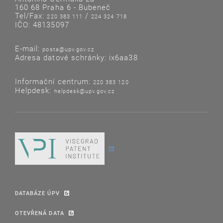
160 68 Praha 6 - Bubeneč
Tel/Fax:
/
220 383 111
224 324 718
IČO: 48135097
E-mail:
posta@upv.gov.cz
Adresa datové schránky: ix6aa38
Informační centrum:
220 383 120
Helpdesk:
helpdesk@upv.gov.cz
DATABÁZE ÚPV
OTEVŘENÁ DATA