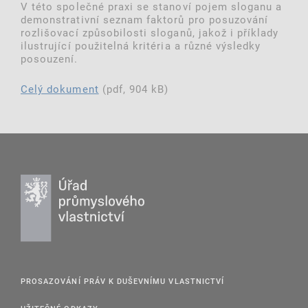
V této společné praxi se stanoví pojem sloganu a
demonstrativní seznam faktorů pro posuzování
rozlišovací způsobilosti sloganů, jakož i příklady
ilustrující použitelná kritéria a různé výsledky
posouzení.
Celý dokument
(pdf, 904 kB)
PROSAZOVÁNÍ PRÁV K DUŠEVNÍMU VLASTNICTVÍ