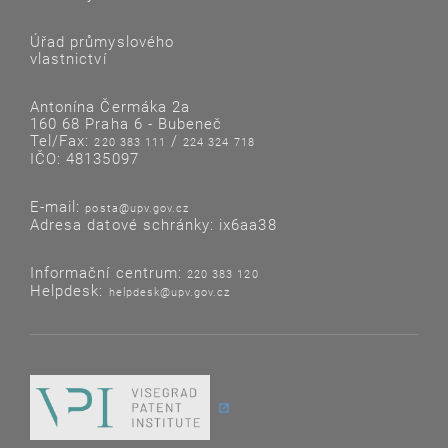
Úřad průmyslového
vlastnictví
Antonína Čermáka 2a
160 68 Praha 6 - Bubeneč
Tel/Fax:
/
220 383 111
224 324 718
IČO: 48135097
E-mail:
posta@upv.gov.cz
Adresa datové schránky: ix6aa38
Informační centrum:
220 383 120
Helpdesk:
helpdesk@upv.gov.cz