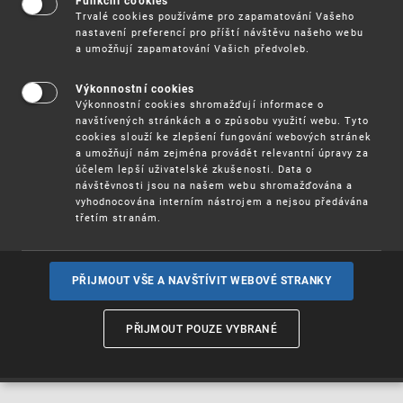
Funkční cookies
Úřady duševního vlastnictví EU se v rámci
Trvalé cookies používáme pro zapamatování Vašeho
spolupráce v konvergenčním programu dohodly na
nastavení preferencí pro příští návštěvu našeho webu
společné praxi u
označení, která popisují
a umožňují zapamatování Vašich předvoleb.
.
tematické zaměření výrobků a/nebo služeb
Výkonnostní cookies
V této společné praxi se stanoví jednotný výklad
Výkonnostní cookies shromažďují informace o
pojmu „tematické zaměření“, jakož i obecné
navštívených stránkách a o způsobu využití webu. Tyto
zásady pro provádění posouzení označení
cookies slouží ke zlepšení fungování webových stránek
popisujících tematické zaměření výrobků a/nebo
a umožňují nám zejména provádět relevantní úpravy za
účelem lepší uživatelské zkušenosti. Data o
služeb, pro které se požaduje ochrana. Obsahuje
návštěvnosti jsou na našem webu shromažďována a
také demonstrativní výčet příkladů ilustrujících
vyhodnocována interním nástrojem a nejsou předávána
označení, která jsou v souvislosti s tematickým
třetím stranám.
zaměřením výrobků a/nebo služeb považována za
popisná, jakož i příklady označení, která za
popisná považována nejsou.
PŘIJMOUT VŠE A NAVŠTÍVIT WEBOVÉ STRANKY
Celý dokument
(pdf, 779 kB)
PŘIJMOUT POUZE VYBRANÉ
Dále se Úřady duševního vlastnictví EU dohodly na
společné praxi
při posuzování rozlišovací
.
způsobilosti sloganů