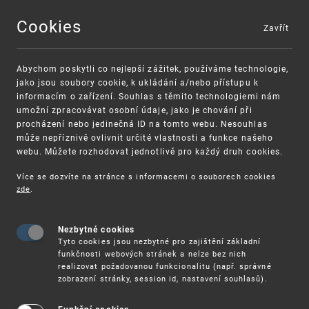
Cookies
Zavřít
MENU
Abychom poskytli co nejlepší zážitek, používáme technologie,
jako jsou soubory cookie, k ukládání a/nebo přístupu k
informacím o zařízení. Souhlas s těmito technologiemi nám
umožní zpracovávat osobní údaje, jako je chování při
procházení nebo jedinečná ID na tomto webu. Nesouhlas
může nepříznivě ovlivnit určité vlastnosti a funkce našeho
webu. Můžete rozhodovat jednotlivě pro každý druh cookies.
Více se dozvíte na stránce s informacemi o souborech cookies
zde
.
UPV
SPOLEČNÉ PRAXE TÝKAJÍCÍ SE OZNAČENÍ POPISU
Nezbytné cookies
Společné praxe týkající se označení
Tyto cookies jsou nezbytné pro zajištění základní
popisujících tematické zaměření
funkčnosti webových stránek a nelze bez nich
realizovat požadovanou funkcionalitu (např. správné
výrobků a/nebo služeb a rozlišující
zobrazení stránky, session id, nastavení souhlasů).
způsobilosti sloganů