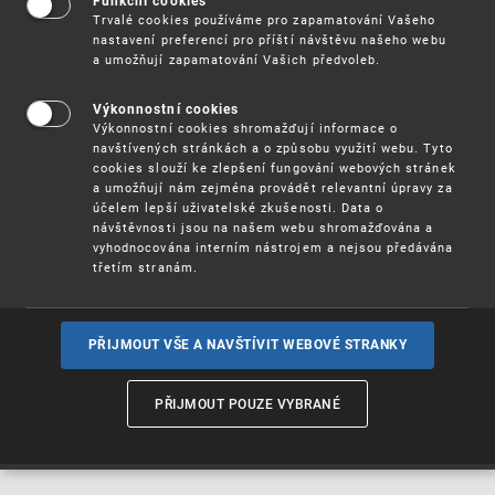
Funkční cookies
Trvalé cookies používáme pro zapamatování Vašeho
Úřad průmyslového vlastnictví upozorňuje na to,
nastavení preferencí pro příští návštěvu našeho webu
aby uživatelé označení původu či zeměpisných
a umožňují zapamatování Vašich předvoleb.
označení pro zboží, jemuž může být v současnosti
poskytována ochrana výlučně podle přímo
Výkonnostní cookies
použitelných předpisů Evropské unie (tj.
pro
Výkonnostní cookies shromažďují informace o
),
zemědělské výrobky a potraviny, vína a lihoviny
navštívených stránkách a o způsobu využití webu. Tyto
dodrželi lhůtu k podání žádosti o unijní zápis u
cookies slouží ke zlepšení fungování webových stránek
Úřadu a ti uživatelé označení původu či
a umožňují nám zejména provádět relevantní úpravy za
zeměpisných označení pro zboží, jemuž byla unijní
účelem lepší uživatelské zkušenosti. Data o
návštěvnosti jsou na našem webu shromažďována a
ochrana již poskytnuta, dodrželi lhůtu k podání
vyhodnocována interním nástrojem a nejsou předávána
žádosti o mezinárodní zápis podle Ženevského
třetím stranám.
aktu Lisabonské dohody o označeních původu a
zeměpisných označeních (dále jen „Ženevský
akt“), pokud hodlají zachovat stávající
mezinárodní zápis svého označení původu dle
PŘIJMOUT VŠE A NAVŠTÍVIT WEBOVÉ STRANKY
Lisabonské dohody na ochranu označení původu a
o jejich mezinárodním zápisu (dále jen
„Lisabonská dohoda“).
PŘIJMOUT POUZE VYBRANÉ
Více informací
(pdf, 133 kB)