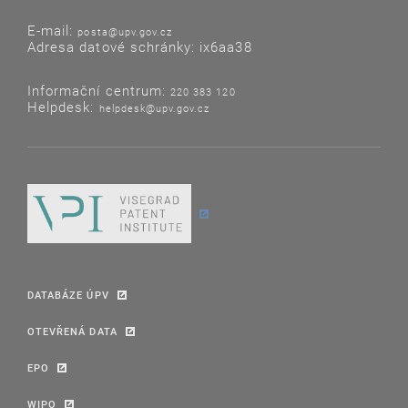
E-mail:
posta@upv.gov.cz
Adresa datové schránky: ix6aa38
Informační centrum:
220 383 120
Helpdesk:
helpdesk@upv.gov.cz
DATABÁZE ÚPV
OTEVŘENÁ DATA
EPO
WIPO