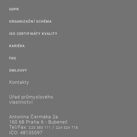
GDPR
ORGANIZAČNÍ SCHÉMA
ISO CERTIFIKÁTY KVALITY
KARIÉRA
FAQ
SMLOUVY
Kontakty
Úřad průmyslového
vlastnictví
Antonína Čermáka 2a
160 68 Praha 6 - Bubeneč
Tel/Fax:
/
220 383 111
224 324 718
IČO: 48135097