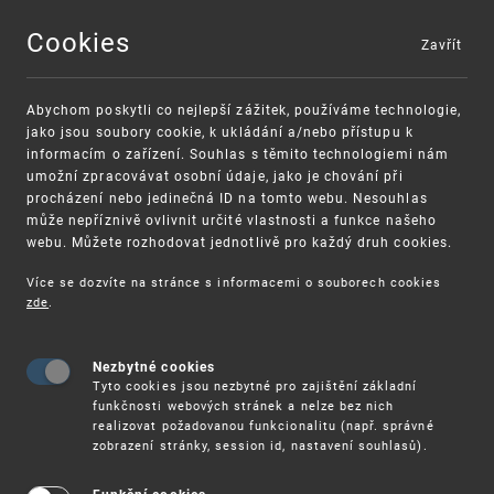
Cookies
Zavřít
MENU
Abychom poskytli co nejlepší zážitek, používáme technologie,
jako jsou soubory cookie, k ukládání a/nebo přístupu k
informacím o zařízení. Souhlas s těmito technologiemi nám
umožní zpracovávat osobní údaje, jako je chování při
procházení nebo jedinečná ID na tomto webu. Nesouhlas
může nepříznivě ovlivnit určité vlastnosti a funkce našeho
webu. Můžete rozhodovat jednotlivě pro každý druh cookies.
Více se dozvíte na stránce s informacemi o souborech cookies
zde
.
UPV
UPOZORNĚNÍ PRO UŽIVATELE OZNAČENÍ PŮVODU 
Nezbytné cookies
Upozornění pro uživatele označení
Tyto cookies jsou nezbytné pro zajištění základní
původu a zeměpisných označení na
funkčnosti webových stránek a nelze bez nich
realizovat požadovanou funkcionalitu (např. správné
novelizaci zákona č. 452/2001 Sb. a
zobrazení stránky, session id, nastavení souhlasů).
lhůtu k zajištění přechodného režimu
pro označení ve výlučné kompetenci EU