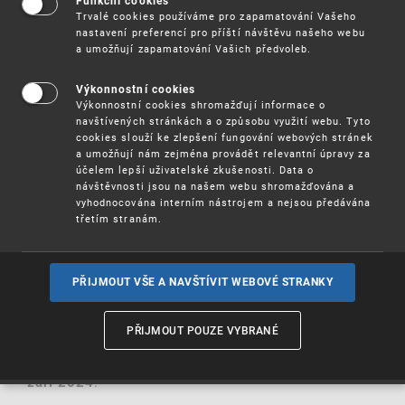
Funkční cookies
Čínské školicí středisko duševního vlastnictví
Trvalé cookies používáme pro zapamatování Vašeho
(CIPTC) Čínské národní správy duševního
nastavení preferencí pro příští návštěvu našeho webu
vlastnictví (CNIPA) nabízí WIPO-CNIPA školení v
a umožňují zapamatování Vašich předvoleb.
oblasti správy a komercializace duševního
vlastnictví.
Výkonnostní cookies
Výkonnostní cookies shromažďují informace o
Program se skládá z následujících částí:
navštívených stránkách a o způsobu využití webu. Tyto
cookies slouží ke zlepšení fungování webových stránek
E-learning (4 týdny, od 28. října do 22.
a umožňují nám zejména provádět relevantní úpravy za
účelem lepší uživatelské zkušenosti. Data o
listopadu 2024).
návštěvnosti jsou na našem webu shromažďována a
vyhodnocována interním nástrojem a nejsou předávána
Pokročilé vzdělávání (týden, místo konání
třetím stranám.
Peking, od 9. do 13. prosince 2024).
Identifikace, výzkum a vedení projektů (4
PŘIJMOUT VŠE A NAVŠTÍVIT WEBOVÉ STRANKY
týdny).
Vydání certifikátu
PŘIJMOUT POUZE VYBRANÉ
Přihlášky je možné podat u Akademie WIPO
do 22.
.
září 2024