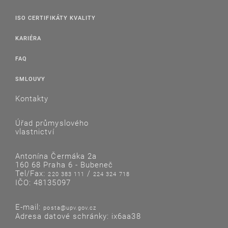
ISO CERTIFIKÁTY KVALITY
KARIÉRA
FAQ
SMLOUVY
Kontakty
Úřad průmyslového
vlastnictví
Antonína Čermáka 2a
160 68 Praha 6 - Bubeneč
Tel/Fax:
/
220 383 111
224 324 718
IČO: 48135097
E-mail:
posta@upv.gov.cz
Adresa datové schránky: ix6aa38