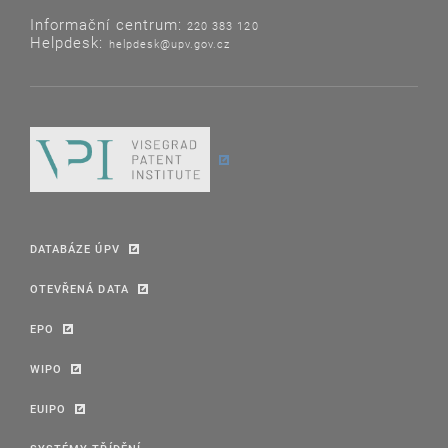
Informační centrum:
220 383 120
Helpdesk:
helpdesk@upv.gov.cz
DATABÁZE ÚPV
OTEVŘENÁ DATA
EPO
WIPO
EUIPO