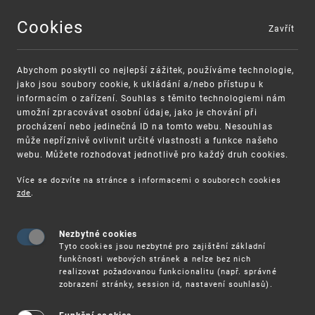
Cookies
Zavřít
MENU
Abychom poskytli co nejlepší zážitek, používáme technologie,
jako jsou soubory cookie, k ukládání a/nebo přístupu k
informacím o zařízení. Souhlas s těmito technologiemi nám
umožní zpracovávat osobní údaje, jako je chování při
procházení nebo jedinečná ID na tomto webu. Nesouhlas
může nepříznivě ovlivnit určité vlastnosti a funkce našeho
webu. Můžete rozhodovat jednotlivě pro každý druh cookies.
Více se dozvíte na stránce s informacemi o souborech cookies
zde
.
UPV
WIPO-CNIPA ŠKOLENÍ V OBLASTI SPRÁVY A KOME
Nezbytné cookies
WIPO-CNIPA školení v oblasti správy a
Tyto cookies jsou nezbytné pro zajištění základní
komercializace duševního vlastnictví –
funkčnosti webových stránek a nelze bez nich
realizovat požadovanou funkcionalitu (např. správné
podání přihlášky do 22. 9. 2024
zobrazení stránky, session id, nastavení souhlasů).
Světová organizace duševního vlastnictví (WIPO) a