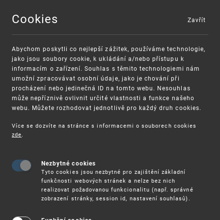
Cookies
Zavřít
MENU
Abychom poskytli co nejlepší zážitek, používáme technologie,
jako jsou soubory cookie, k ukládání a/nebo přístupu k
informacím o zařízení. Souhlas s těmito technologiemi nám
umožní zpracovávat osobní údaje, jako je chování při
procházení nebo jedinečná ID na tomto webu. Nesouhlas
může nepříznivě ovlivnit určité vlastnosti a funkce našeho
webu. Můžete rozhodovat jednotlivě pro každý druh cookies.
Více se dozvíte na stránce s informacemi o souborech cookies
zde
.
UPV
ZRUŠENÍ KOLKOVÝCH ZNÁMEK K 31. 12. 2024
Nezbytné cookies
Zrušení kolkových známek k 31. 12.
Tyto cookies jsou nezbytné pro zajištění základní
2024
funkčnosti webových stránek a nelze bez nich
realizovat požadovanou funkcionalitu (např. správné
zobrazení stránky, session id, nastavení souhlasů).
Od 1. ledna 2025 již nebude možné hradit správní
poplatek prostřednictvím kolkových známek.