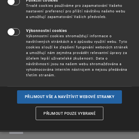
Funkční cookies
Trvalé cookies používáme pro zapamatování Vašeho
Kolkové známky se ke dni 1.1.2025 ruší na
nastavení preferencí pro příští návštěvu našeho webu
základě zákona č. 349/2023 Sb., kterým se mění
a umožňují zapamatování Vašich předvoleb.
některé zákony v souvislosti s konsolidací
veřejných rozpočtů.
Výkonnostní cookies
Výkonnostní cookies shromažďují informace o
Od 1. 1. 2025 bude možné uhradit správní poplatky
navštívených stránkách a o způsobu využití webu. Tyto
pouze hotově, anebo bankovním převodem na účet
cookies slouží ke zlepšení fungování webových stránek
ÚPV.
a umožňují nám zejména provádět relevantní úpravy za
účelem lepší uživatelské zkušenosti. Data o
návštěvnosti jsou na našem webu shromažďována a
Poplatky | Úřad průmyslového vlastnictví
vyhodnocována interním nástrojem a nejsou předávána
třetím stranám.
PŘIJMOUT VŠE A NAVŠTÍVIT WEBOVÉ STRANKY
PŘIJMOUT POUZE VYBRANÉ