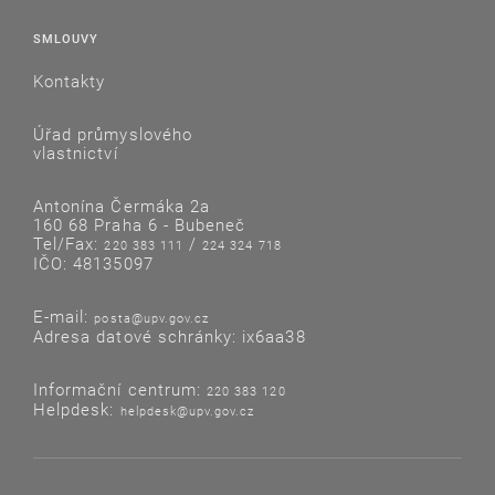
SMLOUVY
Kontakty
Úřad průmyslového
vlastnictví
Antonína Čermáka 2a
160 68 Praha 6 - Bubeneč
Tel/Fax:
/
220 383 111
224 324 718
IČO: 48135097
E-mail:
posta@upv.gov.cz
Adresa datové schránky: ix6aa38
Informační centrum:
220 383 120
Helpdesk:
helpdesk@upv.gov.cz