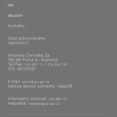
FAQ
SMLOUVY
Kontakty
Úřad průmyslového
vlastnictví
Antonína Čermáka 2a
160 68 Praha 6 - Bubeneč
Tel/Fax:
/
220 383 111
224 324 718
IČO: 48135097
E-mail:
posta@upv.gov.cz
Adresa datové schránky: ix6aa38
Informační centrum:
220 383 120
Helpdesk:
helpdesk@upv.gov.cz