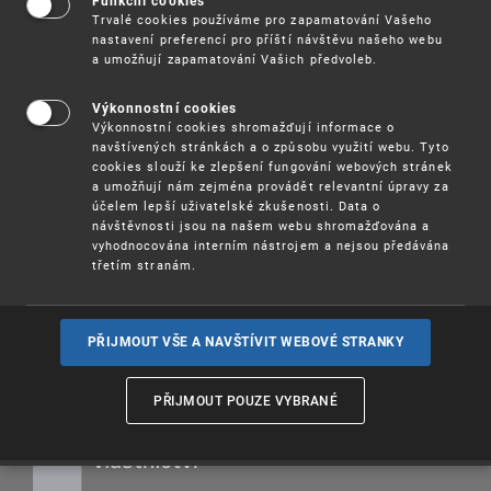
studentů i širší veřejnosti online seminář k
Funkční cookies
Trvalé cookies používáme pro zapamatování Vašeho
patentové databázi
Patentscope
. V průběhu
nastavení preferencí pro příští návštěvu našeho webu
semináře se účastníci seznámí s obsahem a
a umožňují zapamatování Vašich předvoleb.
základními funkcionalitami databáze.
Výkonnostní cookies
-- Termín
: 1. 11. 2023 od 9,00 h
Výkonnostní cookies shromažďují informace o
navštívených stránkách a o způsobu využití webu. Tyto
Účast na semináři je
zdarma
.
cookies slouží ke zlepšení fungování webových stránek
a umožňují nám zejména provádět relevantní úpravy za
účelem lepší uživatelské zkušenosti. Data o
Více informací
(pdf, 71 kB)
návštěvnosti jsou na našem webu shromažďována a
vyhodnocována interním nástrojem a nejsou předávána
Registrace
třetím stranám.
PŘIJMOUT VŠE A NAVŠTÍVIT WEBOVÉ STRANKY
PŘIJMOUT POUZE VYBRANÉ