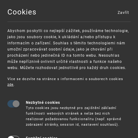
Cookies
Zavřít
MENU
Abychom poskytli co nejlepší zážitek, používáme technologie,
jako jsou soubory cookie, k ukládání a/nebo přístupu k
informacím o zařízení. Souhlas s těmito technologiemi nám
umožní zpracovávat osobní údaje, jako je chování při
procházení nebo jedinečná ID na tomto webu. Nesouhlas
může nepříznivě ovlivnit určité vlastnosti a funkce našeho
webu. Můžete rozhodovat jednotlivě pro každý druh cookies.
Více se dozvíte na stránce s informacemi o souborech cookies
zde
.
UPV
1. 11. – ONLINE SEMINÁŘ: DATABÁZE PATENTS
Nezbytné cookies
1. 11. – Online seminář: Databáze
Tyto cookies jsou nezbytné pro zajištění základní
Patentscope
funkčnosti webových stránek a nelze bez nich
realizovat požadovanou funkcionalitu (např. správné
zobrazení stránky, session id, nastavení souhlasů).
Úřad průmyslového vlastnictví pořádá pro zájemce
z řad podnikatelů, pracovníků výzkumu a vývoje,