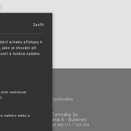
)
Zavřít
ádání a/nebo přístupu k
jako je chování při
nosti a funkce našeho
Kontakty
 nich realizovat
).
Úřad průmyslového
vlastnictví
Antonína Čermáka 2a
ěvu našeho webu a
160 68 Praha 6 - Bubeneč
Tel/Fax:
/
220 383 111
224 324
718