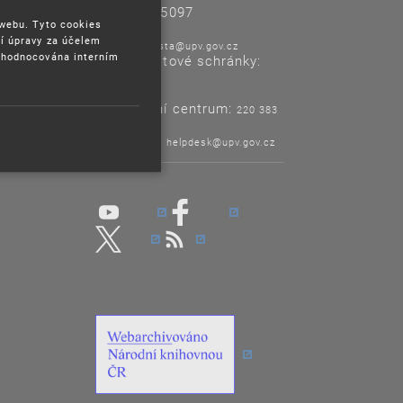
IČO: 48135097
 webu. Tyto cookies
í úpravy za účelem
E-mail:
posta@upv.gov.cz
yhodnocována interním
Adresa datové schránky:
ix6aa38
Informační centrum:
220 383
120
Helpdesk:
helpdesk@upv.gov.cz