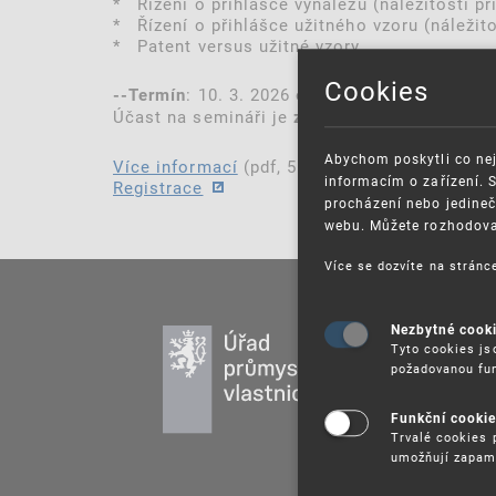
* Řízení o přihlášce vynálezu (náležitosti př
* Řízení o přihlášce užitného vzoru (náležito
* Patent versus užitné vzory
Cookies
: 10. 3. 2026 od 9.30 h
--Termín
Účast na semináři je
.
zdarma
Abychom poskytli co nej
Více informací
(pdf, 51 kB)
informacím o zařízení. 
Registrace
procházení nebo jedineč
webu. Můžete rozhodovat
Více se dozvíte na strán
Nezbytné cook
PR
Tyto cookies js
DU
požadovanou fun
UŽ
Funkční cooki
PU
Trvalé cookies 
VZ
umožňují zapam
PR