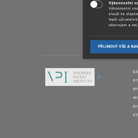
Výkonnostní c
SP
Výkonnostní coo
slouží ke zlepš
lepší uživatels
nástrojem a nej
PŘIJMOUT VŠE A NA
DA
OT
E
W
EU
SY