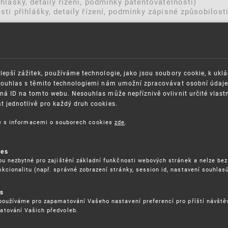
ihlášky, detaily řízení, podmínky patentovatelnosti)
sti přihlášky, detaily řízení, podmínky zápisné způsobilosti
lepší zážitek, používáme technologie, jako jsou soubory cookie, k ukl
Souhlas s těmito technologiemi nám umožní zpracovávat osobní údaje, 
ná ID na tomto webu. Nesouhlas může nepříznivě ovlivnit určité vlast
 jednotlivě pro každý druh cookies.
ce s informacemi o souborech cookies
zde
.
ies
OSAZOVÁNÍ PRÁV K
GDPR
ou nezbytné pro zajištění základní funkčnosti webových stránek a nelze bez
ŠEVNÍMU VLASTNICTVÍ
kcionalitu (např. správné zobrazení stránky, session id, nastavení souhlasů
ORGANIZAČNÍ SCHÉMA
ITEČNÉ ODKAZY
ISO CERTIFIKÁTY KVALITY
es
BLIKACE
KARIÉRA
používáme pro zapamatování Vašeho nastavení preferencí pro příští návšt
DĚLÁVÁNÍ
atování Vašich předvoleb.
FAQ
ÁVNÍ PŘEDPISY
SMLOUVY