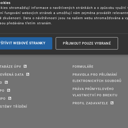
ookies
RÁVA COOKIES
kies shromažďují informace o navštívených stránkách a o způsobu využití
ení fungování webových stránek a umožňují nám zejména provádět relevantn
ké zkušenosti. Data o návštěvnosti jsou na našem webu shromažďována a v
sou předávána třetím stranám.
PŘIJMOUT POUZE VYBRANÉ
VŠTÍVIT WEBOVÉ STRANKY
TABÁZE ÚPV
FORMULÁŘE
EVŘENÁ DATA
PRAVIDLA PRO PŘIJÍMÁNÍ
ELEKTRONICKÝCH SOUBORŮ
PO
PRÁVA PRŮMYSLOVÉHO
IPO
VLASTNICTVÍ PO BREXITU
IPO
PROFIL ZADAVATELE
STÉMY TŘÍDĚNÍ