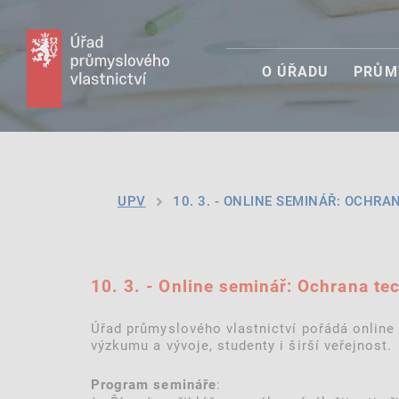
O ÚŘADU
PRŮM
UPV
10. 3. - ONLINE SEMINÁŘ: OCHRA
10. 3. - Online seminář: Ochrana te
Úřad průmyslového vlastnictví pořádá online
výzkumu a vývoje, studenty i širší veřejnost.
:
Program semináře