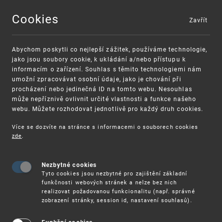
Cookies
Zavřít
MENU
Abychom poskytli co nejlepší zážitek, používáme technologie,
jako jsou soubory cookie, k ukládání a/nebo přístupu k
informacím o zařízení. Souhlas s těmito technologiemi nám
umožní zpracovávat osobní údaje, jako je chování při
procházení nebo jedinečná ID na tomto webu. Nesouhlas
může nepříznivě ovlivnit určité vlastnosti a funkce našeho
webu. Můžete rozhodovat jednotlivě pro každý druh cookies.
Více se dozvíte na stránce s informacemi o souborech cookies
zde
.
UPV
11.12. - ONLINE SEMINÁŘ: DUŠEVNÍ VLASTNICTVÍ
Nezbytné cookies
Seminář bude zaměřen na duševní vlastnictví ve
Tyto cookies jsou nezbytné pro zajištění základní
firmách a na praktické informace z oblasti
funkčnosti webových stránek a nelze bez nich
průmyslověprávní strategie. Součástí semináře
realizovat požadovanou funkcionalitu (např. správné
bude i sdílení příkladů správné praxe z této
zobrazení stránky, session id, nastavení souhlasů).
oblasti.