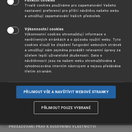
Funkční cookies
-- Kdy:
11. 12. 2020 od 9,00 hodin
Trvalé cookies používáme pro zapamatování Vašeho
nastavení preferencí pro příští návštěvu našeho webu
Více informací
(pdf, 1,5 MB)
a umožňují zapamatování Vašich předvoleb.
Výkonnostní cookies
REGISTRUJTE SE
, prosím, prostřednictvím
Výkonnostní cookies shromažďují informace o
systému, který je dostupný pod tlačítkem „
navštívených stránkách a o způsobu využití webu. Tyto
Semináře
“ na stránkách www.upv.cz.
cookies slouží ke zlepšení fungování webových stránek
a umožňují nám zejména provádět relevantní úpravy za
účelem lepší uživatelské zkušenosti. Data o
návštěvnosti jsou na našem webu shromažďována a
vyhodnocována interním nástrojem a nejsou předávána
třetím stranám.
PŘIJMOUT VŠE A NAVŠTÍVIT WEBOVÉ STRANKY
PŘIJMOUT POUZE VYBRANÉ
PROSAZOVÁNÍ PRÁV K DUŠEVNÍMU VLASTNICTVÍ