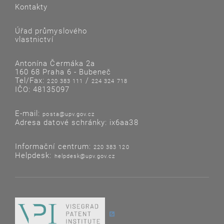
Kontakty
Úřad průmyslového
vlastnictví
Antonína Čermáka 2a
160 68 Praha 6 - Bubeneč
Tel/Fax:
/
220 383 111
224 324 718
IČO: 48135097
E-mail:
posta@upv.gov.cz
Adresa datové schránky: ix6aa38
Informační centrum:
220 383 120
Helpdesk:
helpdesk@upv.gov.cz