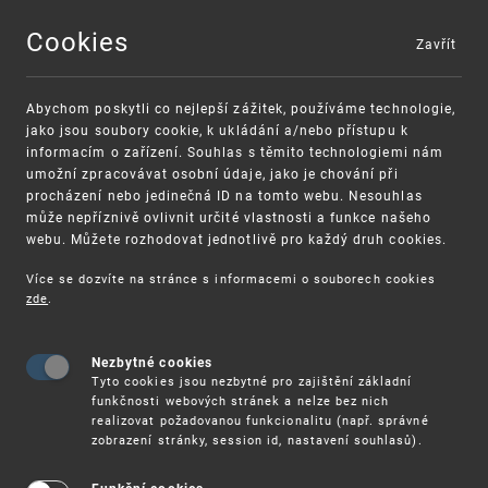
Cookies
Zavřít
MENU
Abychom poskytli co nejlepší zážitek, používáme technologie,
jako jsou soubory cookie, k ukládání a/nebo přístupu k
informacím o zařízení. Souhlas s těmito technologiemi nám
umožní zpracovávat osobní údaje, jako je chování při
procházení nebo jedinečná ID na tomto webu. Nesouhlas
může nepříznivě ovlivnit určité vlastnosti a funkce našeho
webu. Můžete rozhodovat jednotlivě pro každý druh cookies.
Více se dozvíte na stránce s informacemi o souborech cookies
zde
.
UPV
13. 3. – ONLINE SEMINÁŘ: DATABÁZE PATENTS
Nezbytné cookies
13. 3. – Online seminář: Databáze
Tyto cookies jsou nezbytné pro zajištění základní
Patentscope
funkčnosti webových stránek a nelze bez nich
realizovat požadovanou funkcionalitu (např. správné
zobrazení stránky, session id, nastavení souhlasů).
Úřad průmyslového vlastnictví pořádá pro zájemce
z řad podnikatelů, pracovníků výzkumu a vývoje,