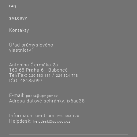
FAQ
SMLOUVY
Kontakty
Úřad průmyslového
vlastnictví
Antonína Čermáka 2a
160 68 Praha 6 - Bubeneč
Tel/Fax:
/
220 383 111
224 324 718
IČO: 48135097
E-mail:
posta@upv.gov.cz
Adresa datové schránky: ix6aa38
Informační centrum:
220 383 120
Helpdesk:
helpdesk@upv.gov.cz