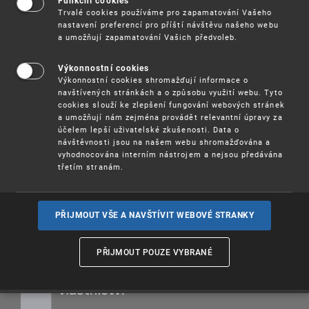
studentů i širší veřejnosti online seminář k
Funkční cookies
Trvalé cookies používáme pro zapamatování Vašeho
patentové databázi
Patentscope
.
nastavení preferencí pro příští návštěvu našeho webu
a umožňují zapamatování Vašich předvoleb.
V průběhu semináře se účastníci seznámí s
obsahem a základními funkcionalitami databáze.
Výkonnostní cookies
Výkonnostní cookies shromažďují informace o
-- Termín
: 13. 3. 2024 od 9,00 h
navštívených stránkách a o způsobu využití webu. Tyto
Účast na semináři je
zdarma
.
cookies slouží ke zlepšení fungování webových stránek
a umožňují nám zejména provádět relevantní úpravy za
účelem lepší uživatelské zkušenosti. Data o
Více informací
(pdf, 71 kB)
návštěvnosti jsou na našem webu shromažďována a
vyhodnocována interním nástrojem a nejsou předávána
Registrace
třetím stranám.
PŘIJMOUT VŠE A NAVŠTÍVIT WEBOVÉ STRANKY
PŘIJMOUT POUZE VYBRANÉ