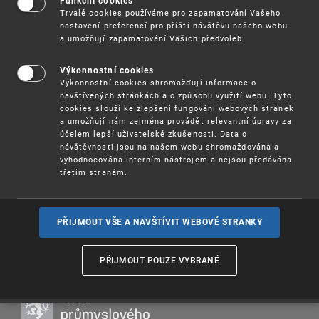
Funkční cookies
průmyslového vlastnictví (ÚPV) online seminář
Trvalé cookies používáme pro zapamatování Vašeho
zaměřený na prezentaci aktuálních témat z oblasti
nastavení preferencí pro příští návštěvu našeho webu
duševního vlastnictví a je určen nejenom
a umožňují zapamatování Vašich předvoleb.
právníkům a odborníkům působícím v oboru
duševního vlastnictví, ale i široké veřejnosti.
Výkonnostní cookies
Výkonnostní cookies shromažďují informace o
Přednášejícími jsou odborníci z EUIPO a z ÚPV.
navštívených stránkách a o způsobu využití webu. Tyto
cookies slouží ke zlepšení fungování webových stránek
: 20. 10. 2022 od 10,00 hodin
--Termín
a umožňují nám zejména provádět relevantní úpravy za
účelem lepší uživatelské zkušenosti. Data o
návštěvnosti jsou na našem webu shromažďována a
Účast na semináři je
.
zdarma
vyhodnocována interním nástrojem a nejsou předávána
třetím stranám.
Více informací
(pdf, 114 kB)
Registrace
PŘIJMOUT VŠE A NAVŠTÍVIT WEBOVÉ STRANKY
PŘIJMOUT POUZE VYBRANÉ