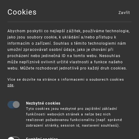
Cookies
Zavřít
MENU
Abychom poskytli co nejlepší zážitek, používáme technologie,
jako jsou soubory cookie, k ukládání a/nebo přístupu k
informacím o zařízení. Souhlas s těmito technologiemi nám
umožní zpracovávat osobní údaje, jako je chování při
procházení nebo jedinečná ID na tomto webu. Nesouhlas
může nepříznivě ovlivnit určité vlastnosti a funkce našeho
webu. Můžete rozhodovat jednotlivě pro každý druh cookies.
Více se dozvíte na stránce s informacemi o souborech cookies
zde
.
UPV
20. 10. ONLINE SEMINÁŘ: IPFORYOU – REGISTRAC
Nezbytné cookies
20.10. Online seminář: IPforYou –
Tyto cookies jsou nezbytné pro zajištění základní
REGISTRACE stále otevřena
funkčnosti webových stránek a nelze bez nich
realizovat požadovanou funkcionalitu (např. správné
zobrazení stránky, session id, nastavení souhlasů).
Úřad Evropské unie pro duševní vlastnictví
(EUIPO) pořádá
ve spolupráci s Úřadem