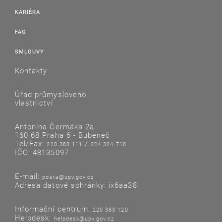
KARIÉRA
FAQ
SMLOUVY
Kontakty
Úřad průmyslového
vlastnictví
Antonína Čermáka 2a
160 68 Praha 6 - Bubeneč
Tel/Fax:
/
220 383 111
224 324 718
IČO: 48135097
E-mail:
posta@upv.gov.cz
Adresa datové schránky: ix6aa38
Informační centrum:
220 383 120
Helpdesk:
helpdesk@upv.gov.cz