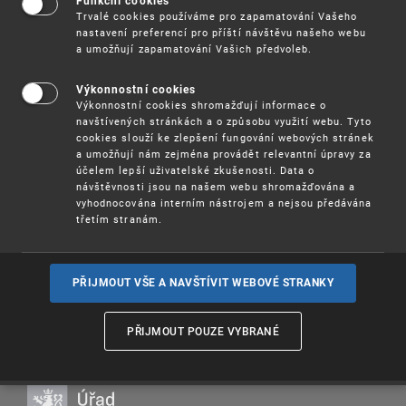
seminář, na kterém budou prezentovány možnosti
Funkční cookies
Trvalé cookies používáme pro zapamatování Vašeho
získání podpory na ochranu duševního vlastnictví
nastavení preferencí pro příští návštěvu našeho webu
v roce 2023. Seminář se bude především
a umožňují zapamatování Vašich předvoleb.
soustředit na způsob a podmínky získání podpory
z výzvy Inovační vouchery, která je otevřená v
Operačním programu Technologie a aplikace pro
Výkonnostní cookies
konkurenceschopnost (OP TAK). Dále budou
Výkonnostní cookies shromažďují informace o
zmíněny novinky z SME Fund, ze kterého je pro
navštívených stránkách a o způsobu využití webu. Tyto
tento rok možné získat širší podporu než v roce
cookies slouží ke zlepšení fungování webových stránek
a umožňují nám zejména provádět relevantní úpravy za
2022.
účelem lepší uživatelské zkušenosti. Data o
návštěvnosti jsou na našem webu shromažďována a
20. 2. 2023 od 9.30 h.
--Termín:
vyhodnocována interním nástrojem a nejsou předávána
: Úřad průmyslového vlastnictví
--Místo konání
třetím stranám.
Program
(pdf, 401 kB)
Registrace
PŘIJMOUT VŠE A NAVŠTÍVIT WEBOVÉ STRANKY
PŘIJMOUT POUZE VYBRANÉ