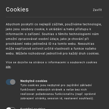
Cookies
Zavřít
MENU
Abychom poskytli co nejlepší zážitek, používáme technologie,
jako jsou soubory cookie, k ukládání a/nebo přístupu k
informacím o zařízení. Souhlas s těmito technologiemi nám
umožní zpracovávat osobní údaje, jako je chování při
procházení nebo jedinečná ID na tomto webu. Nesouhlas
může nepříznivě ovlivnit určité vlastnosti a funkce našeho
webu. Můžete rozhodovat jednotlivě pro každý druh cookies.
Více se dozvíte na stránce s informacemi o souborech cookies
zde
.
UPV
20. 2. SEMINÁŘ K POSKYTOVÁNÍ PODPOR NA OC
Nezbytné cookies
20. 2. Seminář k poskytování podpor na
Tyto cookies jsou nezbytné pro zajištění základní
ochranu duševního vlastnictví z OP TAK
funkčnosti webových stránek a nelze bez nich
realizovat požadovanou funkcionalitu (např. správné
zobrazení stránky, session id, nastavení souhlasů).
Úřad průmyslového vlastnictví a Agentura pro
podnikání a inovace si Vás dovolují pozvat na