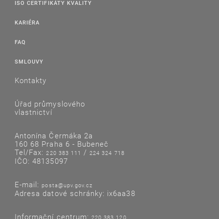
ISO CERTIFIKÁTY KVALITY
KARIÉRA
FAQ
SMLOUVY
Kontakty
Úřad průmyslového
vlastnictví
Antonína Čermáka 2a
160 68 Praha 6 - Bubeneč
Tel/Fax:
/
220 383 111
224 324 718
IČO: 48135097
E-mail:
posta@upv.gov.cz
Adresa datové schránky: ix6aa38
Informační centrum:
220 383 120