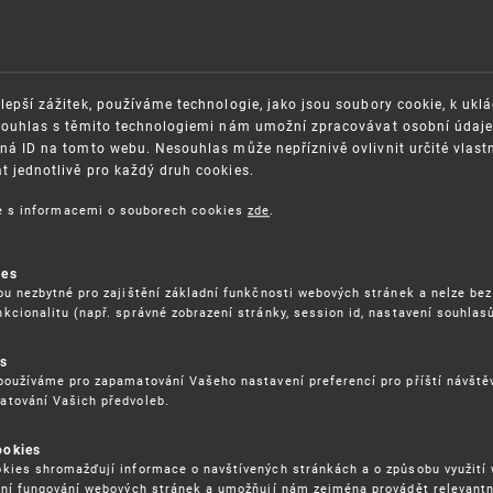
lepší zážitek, používáme technologie, jako jsou soubory cookie, k ukl
Souhlas s těmito technologiemi nám umožní zpracovávat osobní údaje, 
ná ID na tomto webu. Nesouhlas může nepříznivě ovlivnit určité vlast
 jednotlivě pro každý druh cookies.
ce s informacemi o souborech cookies
zde
.
OSAZOVÁNÍ PRÁV K
GDPR
ŠEVNÍMU VLASTNICTVÍ
ORGANIZAČNÍ SCHÉMA
ies
ITEČNÉ ODKAZY
ISO CERTIFIKÁTY KVALITY
ou nezbytné pro zajištění základní funkčnosti webových stránek a nelze bez
kcionalitu (např. správné zobrazení stránky, session id, nastavení souhlasů
BLIKACE
KARIÉRA
DĚLÁVÁNÍ
FAQ
es
ÁVNÍ PŘEDPISY
používáme pro zapamatování Vašeho nastavení preferencí pro příští návšt
SMLOUVY
atování Vašich předvoleb.
RÁVA COOKIES
ookies
kies shromažďují informace o navštívených stránkách a o způsobu využití
ení fungování webových stránek a umožňují nám zejména provádět relevantn