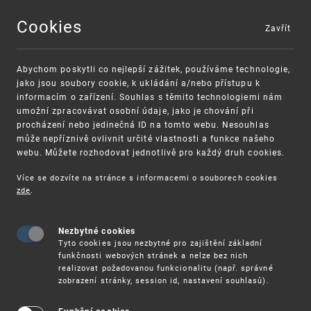
Cookies
Zavřít
MENU
Abychom poskytli co nejlepší zážitek, používáme technologie,
jako jsou soubory cookie, k ukládání a/nebo přístupu k
informacím o zařízení. Souhlas s těmito technologiemi nám
umožní zpracovávat osobní údaje, jako je chování při
procházení nebo jedinečná ID na tomto webu. Nesouhlas
může nepříznivě ovlivnit určité vlastnosti a funkce našeho
webu. Můžete rozhodovat jednotlivě pro každý druh cookies.
Více se dozvíte na stránce s informacemi o souborech cookies
zde
.
UPV
27.4. – ONLINE SEMINÁŘ: DATABÁZE „MADRID 
Nezbytné cookies
27.4. – Online seminář: Databáze
Tyto cookies jsou nezbytné pro zajištění základní
„Madrid Monitor"
funkčnosti webových stránek a nelze bez nich
realizovat požadovanou funkcionalitu (např. správné
zobrazení stránky, session id, nastavení souhlasů).
Úřad průmyslového vlastnictví pořádá pro
veřejnost online seminář k databázi