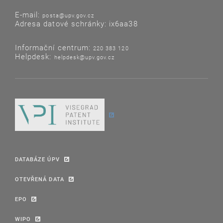
E-mail:
posta@upv.gov.cz
Adresa datové schránky: ix6aa38
Informační centrum:
220 383 120
Helpdesk:
helpdesk@upv.gov.cz
DATABÁZE ÚPV
OTEVŘENÁ DATA
EPO
WIPO