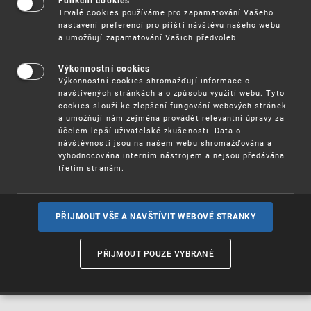
Madrid Monitor
. V průběhu semináře se
Funkční cookies
Trvalé cookies používáme pro zapamatování Vašeho
účastníci seznámí s obsahem a základními
nastavení preferencí pro příští návštěvu našeho webu
funkcionalitami databáze.
a umožňují zapamatování Vašich předvoleb.
: 27. 4. 2022 od 9, 00 hodin
--Kdy
Výkonnostní cookies
Výkonnostní cookies shromažďují informace o
Účast na semináři je
.
zdarma
navštívených stránkách a o způsobu využití webu. Tyto
cookies slouží ke zlepšení fungování webových stránek
a umožňují nám zejména provádět relevantní úpravy za
Více informací
(pdf, 140 kB)
účelem lepší uživatelské zkušenosti. Data o
návštěvnosti jsou na našem webu shromažďována a
Pro účast na semináři není třeba instalovat žádný
vyhodnocována interním nástrojem a nejsou předávána
speciální software. Budete potřebovat pouze
třetím stranám.
počítač připojený k internetu, webový prohlížeč
Google Chrome nebo Microsoft Edge a sluchátka
s mikrofonem.
PŘIJMOUT VŠE A NAVŠTÍVIT WEBOVÉ STRANKY
REGISTRUJTE SE, prosím, prostřednictvím
systému „
Semináře
“.
PŘIJMOUT POUZE VYBRANÉ