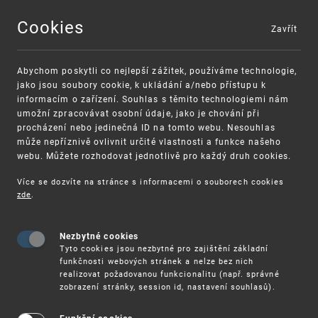
Cookies
Zavřít
MENU
Abychom poskytli co nejlepší zážitek, používáme technologie,
jako jsou soubory cookie, k ukládání a/nebo přístupu k
informacím o zařízení. Souhlas s těmito technologiemi nám
umožní zpracovávat osobní údaje, jako je chování při
procházení nebo jedinečná ID na tomto webu. Nesouhlas
může nepříznivě ovlivnit určité vlastnosti a funkce našeho
webu. Můžete rozhodovat jednotlivě pro každý druh cookies.
Více se dozvíte na stránce s informacemi o souborech cookies
zde
.
UPV
4. 11. – ONLINE SEMINÁŘ: DATABÁZE MADRID 
Nezbytné cookies
4. 11. – Online seminář: Databáze
Tyto cookies jsou nezbytné pro zajištění základní
Madrid Monitor
funkčnosti webových stránek a nelze bez nich
realizovat požadovanou funkcionalitu (např. správné
zobrazení stránky, session id, nastavení souhlasů).
Úřad průmyslového vlastnictví pořádá pro
veřejnost online seminář k databázi