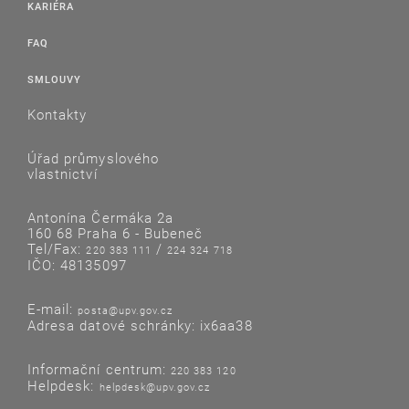
KARIÉRA
FAQ
SMLOUVY
Kontakty
Úřad průmyslového
vlastnictví
Antonína Čermáka 2a
160 68 Praha 6 - Bubeneč
Tel/Fax:
/
220 383 111
224 324 718
IČO: 48135097
E-mail:
posta@upv.gov.cz
Adresa datové schránky: ix6aa38
Informační centrum:
220 383 120
Helpdesk:
helpdesk@upv.gov.cz