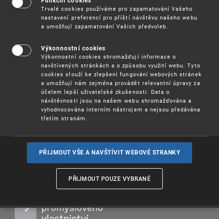
Madrid Monitor
. V průběhu semináře se
Funkční cookies
Trvalé cookies používáme pro zapamatování Vašeho
účastníci seznámí s obsahem a základními
nastavení preferencí pro příští návštěvu našeho webu
funkcionalitami databáze.
a umožňují zapamatování Vašich předvoleb.
: 4. 11. 2024 od 9, 00 hodin
--Termín
Výkonnostní cookies
Výkonnostní cookies shromažďují informace o
Účast na semináři je
.
zdarma
navštívených stránkách a o způsobu využití webu. Tyto
cookies slouží ke zlepšení fungování webových stránek
a umožňují nám zejména provádět relevantní úpravy za
Více informací
(pdf, 78 kB)
účelem lepší uživatelské zkušenosti. Data o
návštěvnosti jsou na našem webu shromažďována a
Registrace
vyhodnocována interním nástrojem a nejsou předávána
třetím stranám.
PŘIJMOUT VŠE A NAVŠTÍVIT WEBOVÉ STRANKY
PŘIJMOUT POUZE VYBRANÉ