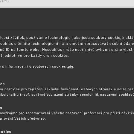
WIPO.
lepší zážitek, používáme technologie, jako jsou soubory cookie, k ukl
Souhlas s těmito technologiemi nám umožní zpracovávat osobní údaje, 
ná ID na tomto webu. Nesouhlas může nepříznivě ovlivnit určité vlast
 jednotlivě pro každý druh cookies.
ce s informacemi o souborech cookies
zde
.
OSAZOVÁNÍ PRÁV K
GDPR
ies
ŠEVNÍMU VLASTNICTVÍ
ou nezbytné pro zajištění základní funkčnosti webových stránek a nelze bez
ORGANIZAČNÍ SCHÉMA
kcionalitu (např. správné zobrazení stránky, session id, nastavení souhlasů
ITEČNÉ ODKAZY
ISO CERTIFIKÁTY KVALITY
BLIKACE
KARIÉRA
es
DĚLÁVÁNÍ
používáme pro zapamatování Vašeho nastavení preferencí pro příští návšt
FAQ
atování Vašich předvoleb.
ÁVNÍ PŘEDPISY
SMLOUVY
RÁVA COOKIES
ookies