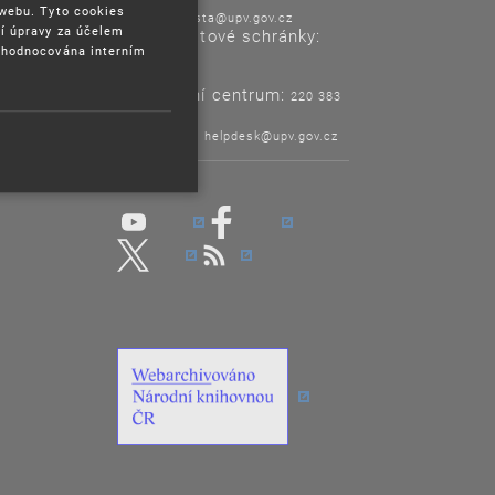
 webu. Tyto cookies
E-mail:
posta@upv.gov.cz
í úpravy za účelem
Adresa datové schránky:
yhodnocována interním
ix6aa38
Informační centrum:
220 383
120
Helpdesk:
helpdesk@upv.gov.cz