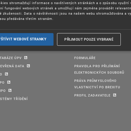
kies shromažďují informace o navštívených stránkách a o způsobu využití
ení fungování webových stránek a umožňují nám zejména provádět relevantn
ké zkušenosti. Data o návštěvnosti jsou na našem webu shromažďována a v
sou předávána třetím stranám.
PŘIJMOUT POUZE VYBRANÉ
VŠTÍVIT WEBOVÉ STRANKY
TABÁZE ÚPV
FORMULÁŘE
EVŘENÁ DATA
PRAVIDLA PRO PŘIJÍMÁNÍ
ELEKTRONICKÝCH SOUBORŮ
PO
PRÁVA PRŮMYSLOVÉHO
IPO
VLASTNICTVÍ PO BREXITU
IPO
PROFIL ZADAVATELE
STÉMY TŘÍDĚNÍ