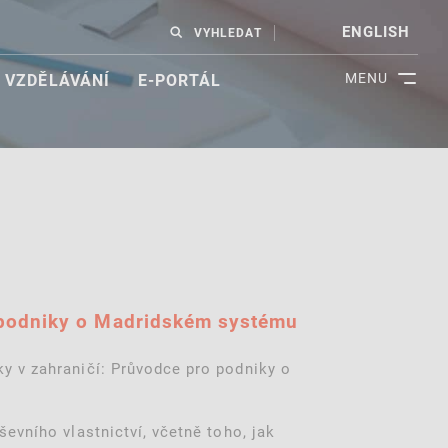
ENGLISH
VYHLEDAT
MENU
VZDĚLÁVÁNÍ
E-PORTÁL
o podniky o Madridském systému
y v zahraničí: Průvodce pro podniky o
evního vlastnictví, včetně toho, jak