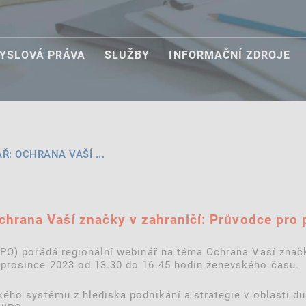
YSLOVÁ PRÁVA
SLUŽBY
INFORMAČNÍ ZDROJE
Ř: OCHRANA VAŠÍ ...
Ochrana Vaší značky v zahraničí: Průvodce pr
IPO) pořádá regionální webinář na téma Ochrana Vaší značk
 prosince 2023 od 13.30 do 16.45 hodin ženevského času.
ého systému z hlediska podnikání a strategie v oblasti duš