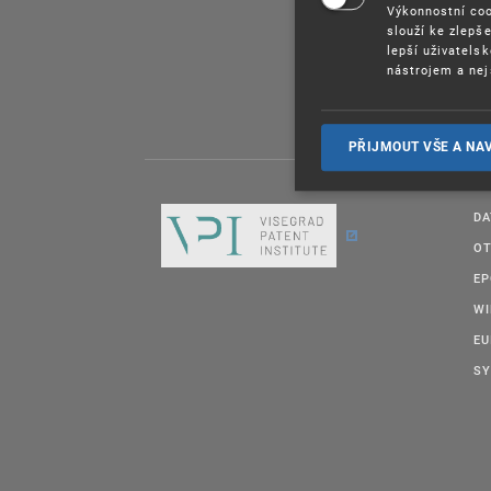
Výkonnostní coo
slouží ke zlepš
lepší uživatels
nástrojem a nej
PŘIJMOUT VŠE A NA
DA
OT
E
W
EU
SY