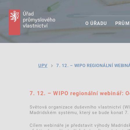
O ÚŘADU
PRŮM
UPV
7. 12. – WIPO REGIONÁLNÍ WEBINÁ
7. 12. – WIPO regionální webinář: 
Světová organizace duševního vlastnictví (W
Madridském systému, který se bude konat 7.
Cílem webináře je představit výhody Madridsk