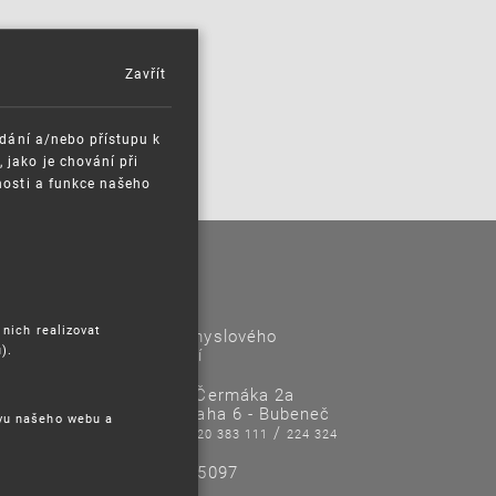
Zavřít
ádání a/nebo přístupu k
jako je chování při
nosti a funkce našeho
Kontakty
 nich realizovat
Úřad průmyslového
).
vlastnictví
Antonína Čermáka 2a
160 68 Praha 6 - Bubeneč
ěvu našeho webu a
Tel/Fax:
/
220 383 111
224 324
718
IČO: 48135097