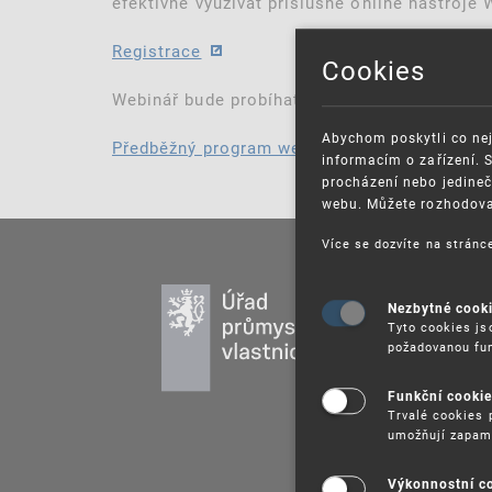
efektivně využívat příslušné online nástroje 
Registrace
Cookies
Webinář bude probíhat v anglickém jazyce.
Abychom poskytli co nej
Předběžný program webináře
(pdf, 486 kB)
informacím o zařízení. 
procházení nebo jedineč
webu. Můžete rozhodovat
Více se dozvíte na strán
PR
Nezbytné cook
DU
Tyto cookies js
požadovanou fun
UŽ
PU
Funkční cooki
VZ
Trvalé cookies 
umožňují zapam
PR
SP
Výkonnostní c