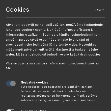
Cookies
Zavřít
MENU
Abychom poskytli co nejlepší zážitek, používáme technologie,
jako jsou soubory cookie, k ukládání a/nebo přístupu k
informacím o zařízení. Souhlas s těmito technologiemi nám
umožní zpracovávat osobní údaje, jako je chování při
procházení nebo jedinečná ID na tomto webu. Nesouhlas
může nepříznivě ovlivnit určité vlastnosti a funkce našeho
webu. Můžete rozhodovat jednotlivě pro každý druh cookies.
Více se dozvíte na stránce s informacemi o souborech cookies
VAROVÁNÍ
Finanční podpora
zde
.
Nevyžádané výzvy k uhrazení poplatku za
pro správu duševního vlastnictví pro malé
registraci průmyslových práv
a střední podniky
Nezbytné cookies
Tyto cookies jsou nezbytné pro zajištění základní
funkčnosti webových stránek a nelze bez nich
realizovat požadovanou funkcionalitu (např. správné
zobrazení stránky, session id, nastavení souhlasů).