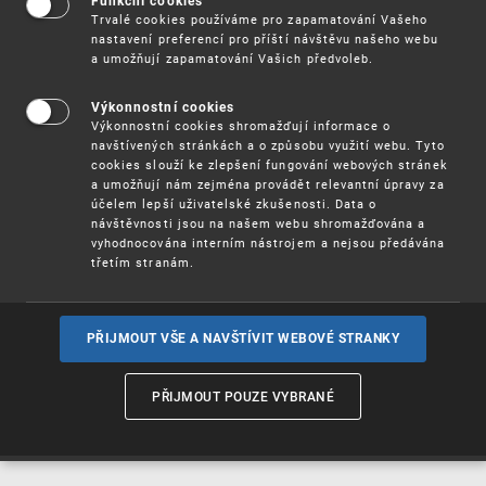
Funkční cookies
Vynálezy / Patenty
Trvalé cookies používáme pro zapamatování Vašeho
nastavení preferencí pro příští návštěvu našeho webu
a umožňují zapamatování Vašich předvoleb.
Užitné
vzory
Výkonnostní cookies
Výkonnostní cookies shromažďují informace o
navštívených stránkách a o způsobu využití webu. Tyto
cookies slouží ke zlepšení fungování webových stránek
Ochranné
známky
a umožňují nám zejména provádět relevantní úpravy za
účelem lepší uživatelské zkušenosti. Data o
návštěvnosti jsou na našem webu shromažďována a
vyhodnocována interním nástrojem a nejsou předávána
třetím stranám.
Průmyslové
vzory
PŘIJMOUT VŠE A NAVŠTÍVIT WEBOVÉ STRANKY
Označení původu
a zeměpisná
PŘIJMOUT POUZE VYBRANÉ
označení