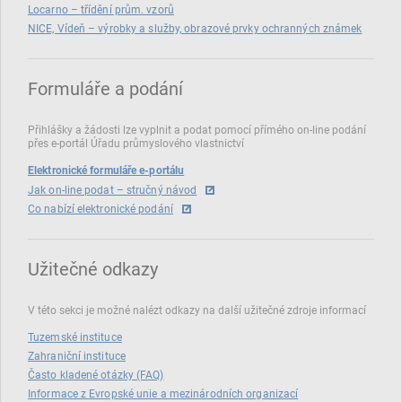
Locarno – třídění prům. vzorů
NICE, Vídeň – výrobky a služby, obrazové prvky ochranných známek
Formuláře a podání
Přihlášky a žádosti lze vyplnit a podat pomocí přímého on‑line podání
přes e‑portál Úřadu průmyslového vlastnictví
Elektronické formuláře e-portálu
Jak on-line podat – stručný návod
Co nabízí elektronické podání
Užitečné odkazy
V této sekci je možné nalézt odkazy na další užitečné zdroje informací
Tuzemské instituce
Zahraniční instituce
Často kladené otázky (FAQ)
Informace z Evropské unie a mezinárodních organizací