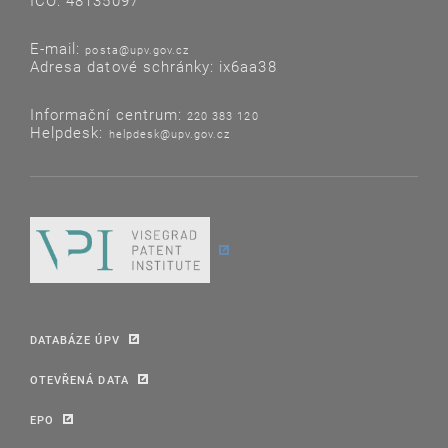
IČO: 48135097
E-mail:
posta@upv.gov.cz
Adresa datové schránky: ix6aa38
Informační centrum:
220 383 120
Helpdesk:
helpdesk@upv.gov.cz
DATABÁZE ÚPV
OTEVŘENÁ DATA
EPO