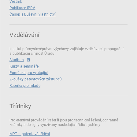
Věstník
Publikace IPPV
Časopis Duševní vlastnictví
Vzdělávání
Institut průmyslověprávní výychovy zajišťuje vzdělávací, propagační
a publikační činnost Úřadu
Studium
Kurzy a semináře
Pomůcka pro vyučující
Zkoušky patentových zástupců
Rubrika pro mladé
Třídníky
Pro efektivní provádění rešerší jsou pro technická řešení, ochranné
známky a designy využívány následující třídící systémy
MPT – patentové třídění