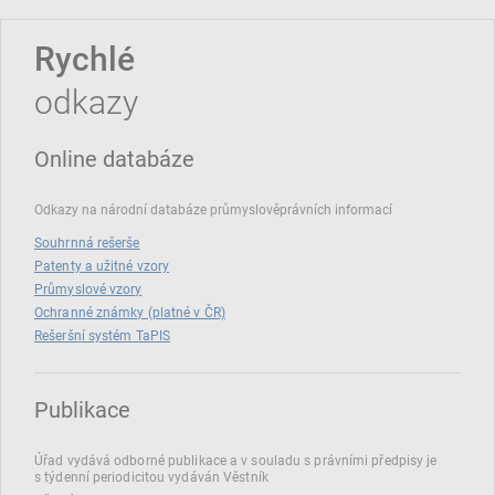
Rychlé
odkazy
Online databáze
Odkazy na národní databáze průmyslověprávních informací
Souhrnná rešerše
Patenty a užitné vzory
Průmyslové vzory
Ochranné známky (platné v ČR)
Rešeršní systém TaPIS
Publikace
Úřad vydává odborné publikace a v souladu s právními předpisy je
s týdenní periodicitou vydáván Věstník