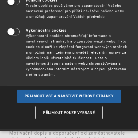
Funkční cookies
poslední termín pro její podání.
Trvalé cookies používáme pro zapamatování Vašeho
Podmínky pro účast v CSP 2025-2026
(docx, 79
nastavení preferencí pro příští návštěvu našeho webu
kB), více informací naleznete rovněž na
a umožňují zapamatování Vašich předvoleb.
EQC portal,
v
připojeném souboru
(pdf, 603 kB)
či na
webových stránkách
EPO.
Výkonnostní cookies
Výkonnostní cookies shromažďují informace o
Upozornění
navštívených stránkách a o způsobu využití webu. Tyto
cookies slouží ke zlepšení fungování webových stránek
a umožňují nám zejména provádět relevantní úpravy za
Přihlášku je možné podat výhradně
účelem lepší uživatelské zkušenosti. Data o
prostřednictvím odkazu na přihláškový formulář.
návštěvnosti jsou na našem webu shromažďována a
Jakýkoli jiný způsob podání přihlášky či
vyhodnocována interním nástrojem a nejsou předávána
souvisejících dokumentů nebude akceptován.
třetím stranám.
K formuláři žádosti je třeba doplnit:
· Doklad o trvalém pobytu (minimálně po dobu
posledních šesti měsíců)
PŘIJMOUT VŠE A NAVŠTÍVIT WEBOVÉ STRANKY
· Motivační dopis
· Doporučení od zaměstnavatele
PŘIJMOUT POUZE VYBRANÉ
· Doklad o zápisu na EQE 2026
Přihláška je dostupná pouze v angličtině.
Motivační dopis a doporučení od zaměstnavatele