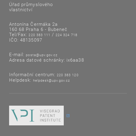
Úřad průmyslového
vlastnictví
Antonína Čermáka 2a
160 68 Praha 6 - Bubeneč
Tel/Fax:
/
220 383 111
224 324 718
IČO: 48135097
E-mail:
posta@upv.gov.cz
Adresa datové schránky: ix6aa38
Informační centrum:
220 383 120
Helpdesk:
helpdesk@upv.gov.cz