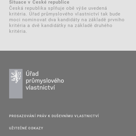
Situace v České republice
Česká republika splňuje obě výše uvedená
kritéria. Úřad průmyslového vlastnictví tak bude
moci nominovat dva kandidáty na základě prvního
kritéria a dvě kandidátky na základě druhého
kritéria.
PROSAZOVÁNÍ PRÁV K DUŠEVNÍMU VLASTNICTVÍ
UŽITEČNÉ ODKAZY