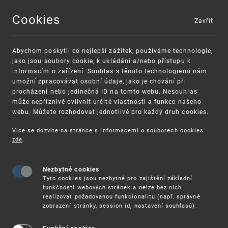
Cookies
Zavřít
MENU
Abychom poskytli co nejlepší zážitek, používáme technologie,
jako jsou soubory cookie, k ukládání a/nebo přístupu k
informacím o zařízení. Souhlas s těmito technologiemi nám
umožní zpracovávat osobní údaje, jako je chování při
procházení nebo jedinečná ID na tomto webu. Nesouhlas
může nepříznivě ovlivnit určité vlastnosti a funkce našeho
webu. Můžete rozhodovat jednotlivě pro každý druh cookies.
Více se dozvíte na stránce s informacemi o souborech cookies
zde
.
UPV
AKTUALIZOVÁNO: ÚPV BUDE NOMINOVAT KANDID
Nezbytné cookies
AKTUALIZOVÁNO: ÚPV bude nominovat
Tyto cookies jsou nezbytné pro zajištění základní
kandidáty na EQE do programu podpory
funkčnosti webových stránek a nelze bez nich
realizovat požadovanou funkcionalitu (např. správné
CSP 2025
zobrazení stránky, session id, nastavení souhlasů).
lze podat
, kdy je
Přihlášku
do 15. srpna 2025