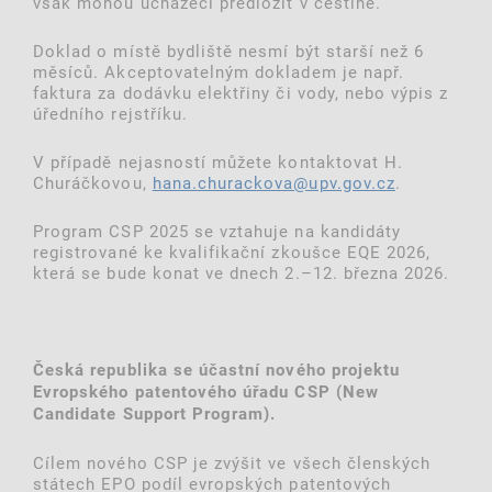
však mohou uchazeči předložit v češtině.
Doklad o místě bydliště nesmí být starší než 6
měsíců. Akceptovatelným dokladem je např.
faktura za dodávku elektřiny či vody, nebo výpis z
úředního rejstříku.
V případě nejasností můžete kontaktovat H.
Churáčkovou,
hana.churackova@upv.gov.cz
.
Program CSP 2025 se vztahuje na kandidáty
registrované ke kvalifikační zkoušce EQE 2026,
která se bude konat ve dnech 2.–12. března 2026.
Česká republika se účastní nového projektu
Evropského patentového úřadu CSP (New
Candidate Support Program).
Cílem nového CSP je zvýšit ve všech členských
státech EPO podíl evropských patentových