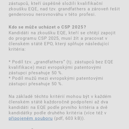
zástupců, kteří úspěšně složili kvalifikační
zkoušku EQE, nad tzv. grandfathers a zároveň řešit
genderovou nerovnováhu v této profesi.
Kdo se může ucházet o CSP 2025?
Kandidáti na zkoušku EQE, kteří se chtějí zapojit
do programu CSP 2025, musí žít a pracovat v
členském státě EPO, který splňuje následující
kritéria:
* Podíl tzv. „grandfathers“ (tj. zástupců bez EQE
kvalifikace) mezi evropskými patentovými
zástupci přesahuje 50 %.
* Podíl mužů mezi evropskými patentovými
zástupci přesahuje 50 %.
Na základě těchto kritérií mohou být v každém
členském státě každoročně podpořeni až dva
kandidáti na EQE podle prvního kritéria a dvě
kandidátky podle druhého kritéria (více též v
připojeném souboru
(pdf, 603 kB)).