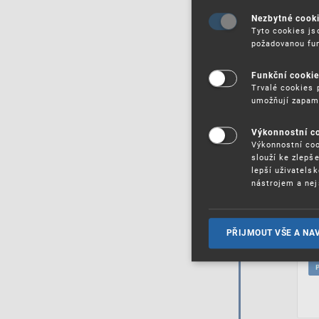
Nezbytné cook
Tyto cookies js
požadovanou fun
Funkční cooki
Trvalé cookies 
umožňují zapam
Výkonnostní c
Výkonnostní coo
slouží ke zlepš
lepší uživatels
nástrojem a nej
PŘIJMOUT VŠE A NA