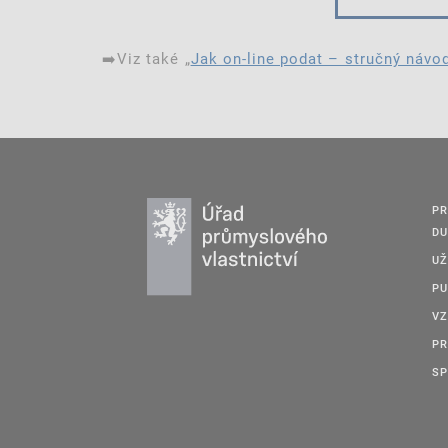
➡️Viz také „
Jak on-line podat – stručný návo
PR
DU
UŽ
PU
VZ
PR
SP