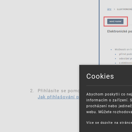
Cookies
Přihlásíte se pomocí Identity občana (to l
Abychom poskytli co nej
Jak přihlašování pomocí Identity občana 
informacím o zařízení. 
procházení nebo jedineč
webu. Můžete rozhodovat
Více se dozvíte na strán