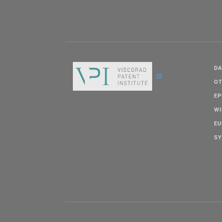
DA
OT
E
W
EU
SY