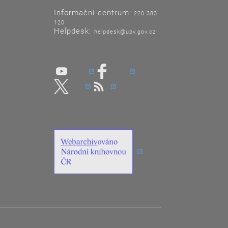
Informační centrum:
220 383
120
Helpdesk:
helpdesk@upv.gov.cz