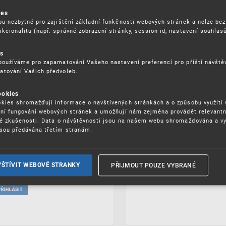
ies
ou nezbytné pro zajištění základní funkčnosti webových stránek a nelze bez
kcionalitu (např. správné zobrazení stránky, session id, nastavení souhlasů
es
používáme pro zapamatování Vašeho nastavení preferencí pro příští návšt
atování Vašich předvoleb.
ookies
kies shromažďují informace o navštívených stránkách a o způsobu využití
ení fungování webových stránek a umožňují nám zejména provádět relevantn
ké zkušenosti. Data o návštěvnosti jsou na našem webu shromažďována a v
sou předávána třetím stranám.
PŘIJMOUT POUZE VYBRANÉ
VŠTÍVIT WEBOVÉ STRANKY