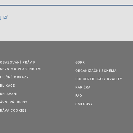
d
“
OSAZOVÁNÍ PRÁV K
GDPR
ŠEVNÍMU VLASTNICTVÍ
ORGANIZAČNÍ SCHÉMA
ITEČNÉ ODKAZY
ISO CERTIFIKÁTY KVALITY
BLIKACE
KARIÉRA
DĚLÁVÁNÍ
FAQ
ÁVNÍ PŘEDPISY
SMLOUVY
RÁVA COOKIES