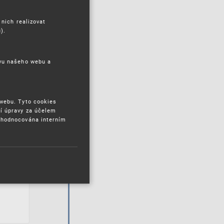
 nich realizovat
).
ěvu našeho webu a
 webu. Tyto cookies
í úpravy za účelem
yhodnocována interním