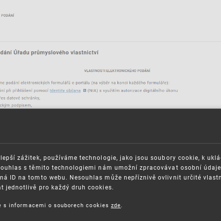
ze například pomocí bankovní identity, mobilního klíče atd
lepší zážitek, používáme technologie, jako jsou soubory cookie, k ukl
funguje?
Souhlas s těmito technologiemi nám umožní zpracovávat osobní údaje, 
ná ID na tomto webu. Nesouhlas může nepříznivě ovlivnit určité vlast
 jednotlivě pro každý druh cookies.
ce s informacemi o souborech cookies
zde
.