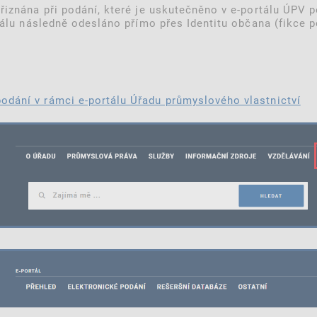
řiznána při podání, které je uskutečněno v e-portálu ÚPV p
rtálu následně odesláno přímo přes Identitu občana (fikce
podání v rámci e-portálu Úřadu průmyslového vlastnictví