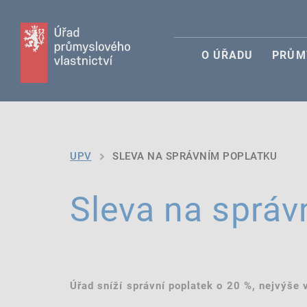
O ÚŘADU
PRŮM
UPV
SLEVA NA SPRÁVNÍM POPLATKU
Sleva na správ
Úřad sníží správní poplatek o 20 %, nejvýše