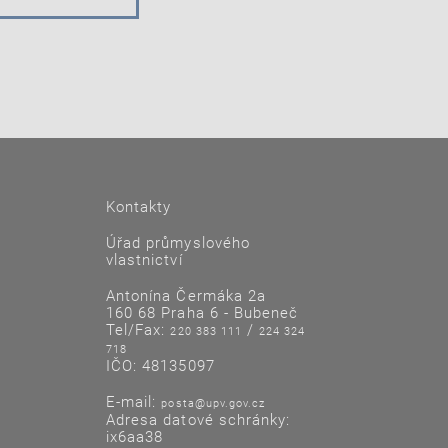
Kontakty
Úřad průmyslového
vlastnictví
Antonína Čermáka 2a
160 68 Praha 6 - Bubeneč
Tel/Fax:
/
220 383 111
224 324
718
IČO: 48135097
E-mail:
posta@upv.gov.cz
Adresa datové schránky:
ix6aa38