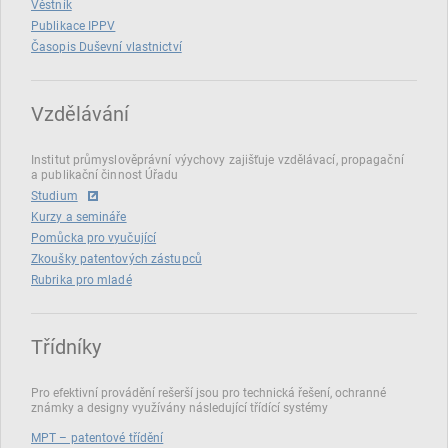
Věstník
Publikace IPPV
Časopis Duševní vlastnictví
Vzdělávání
Institut průmyslověprávní výychovy zajišťuje vzdělávací, propagační
a publikační činnost Úřadu
Studium
Kurzy a semináře
Pomůcka pro vyučující
Zkoušky patentových zástupců
Rubrika pro mladé
Třídníky
Pro efektivní provádění rešerší jsou pro technická řešení, ochranné
známky a designy využívány následující třídící systémy
MPT – patentové třídění