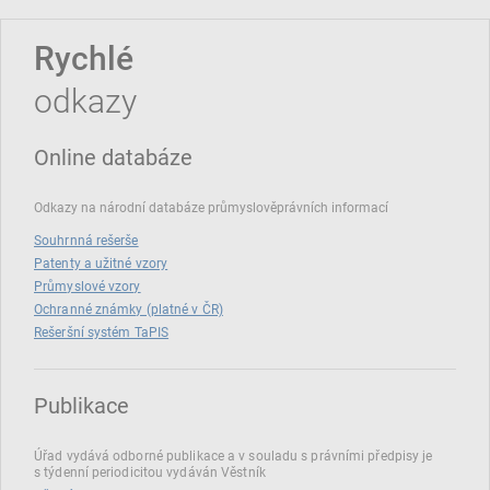
Rychlé
odkazy
Online databáze
Odkazy na národní databáze průmyslověprávních informací
Souhrnná rešerše
Patenty a užitné vzory
Průmyslové vzory
Ochranné známky (platné v ČR)
Rešeršní systém TaPIS
Publikace
Úřad vydává odborné publikace a v souladu s právními předpisy je
s týdenní periodicitou vydáván Věstník