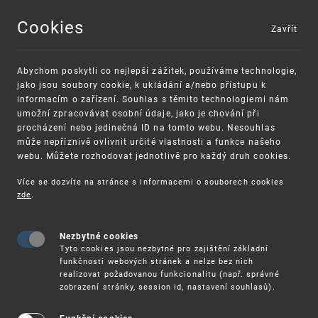
Cookies
Zavřít
MENU
Abychom poskytli co nejlepší zážitek, používáme technologie,
jako jsou soubory cookie, k ukládání a/nebo přístupu k
informacím o zařízení. Souhlas s těmito technologiemi nám
umožní zpracovávat osobní údaje, jako je chování při
procházení nebo jedinečná ID na tomto webu. Nesouhlas
může nepříznivě ovlivnit určité vlastnosti a funkce našeho
webu. Můžete rozhodovat jednotlivě pro každý druh cookies.
Více se dozvíte na stránce s informacemi o souborech cookies
VAROVÁNÍ
Finanční podpora
zde
.
Nevyžádané výzvy k uhrazení poplatku za
pro správu duševního vlastnictví pro malé
registraci průmyslových práv
a střední podniky
Nezbytné cookies
Tyto cookies jsou nezbytné pro zajištění základní
funkčnosti webových stránek a nelze bez nich
realizovat požadovanou funkcionalitu (např. správné
zobrazení stránky, session id, nastavení souhlasů).