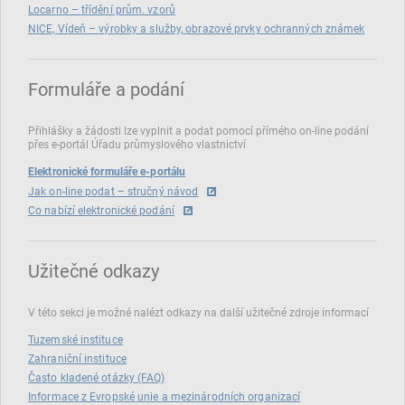
Locarno – třídění prům. vzorů
NICE, Vídeň – výrobky a služby, obrazové prvky ochranných známek
Formuláře a podání
Přihlášky a žádosti lze vyplnit a podat pomocí přímého on‑line podání
přes e‑portál Úřadu průmyslového vlastnictví
Elektronické formuláře e-portálu
Jak on-line podat – stručný návod
Co nabízí elektronické podání
Užitečné odkazy
V této sekci je možné nalézt odkazy na další užitečné zdroje informací
Tuzemské instituce
Zahraniční instituce
Často kladené otázky (FAQ)
Informace z Evropské unie a mezinárodních organizací