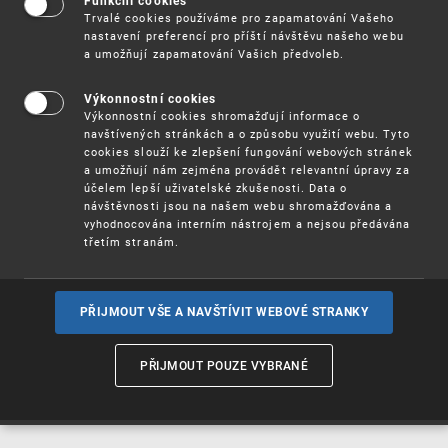
Funkční cookies
Vynálezy / Patenty
Trvalé cookies používáme pro zapamatování Vašeho
nastavení preferencí pro příští návštěvu našeho webu
a umožňují zapamatování Vašich předvoleb.
Užitné
vzory
Výkonnostní cookies
Výkonnostní cookies shromažďují informace o
navštívených stránkách a o způsobu využití webu. Tyto
cookies slouží ke zlepšení fungování webových stránek
Ochranné
známky
a umožňují nám zejména provádět relevantní úpravy za
účelem lepší uživatelské zkušenosti. Data o
návštěvnosti jsou na našem webu shromažďována a
vyhodnocována interním nástrojem a nejsou předávána
třetím stranám.
Průmyslové
vzory
PŘIJMOUT VŠE A NAVŠTÍVIT WEBOVÉ STRANKY
Označení původu
a zeměpisná
PŘIJMOUT POUZE VYBRANÉ
označení