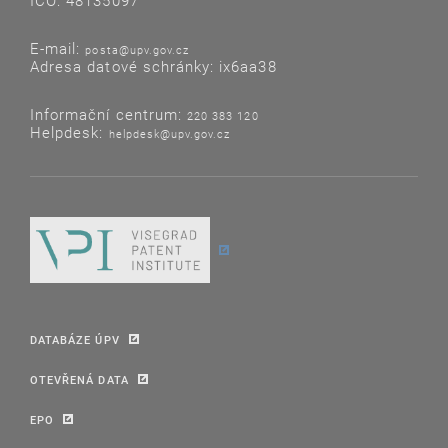
IČO: 48135097
E-mail:
posta@upv.gov.cz
Adresa datové schránky: ix6aa38
Informační centrum:
220 383 120
Helpdesk:
helpdesk@upv.gov.cz
DATABÁZE ÚPV
OTEVŘENÁ DATA
EPO