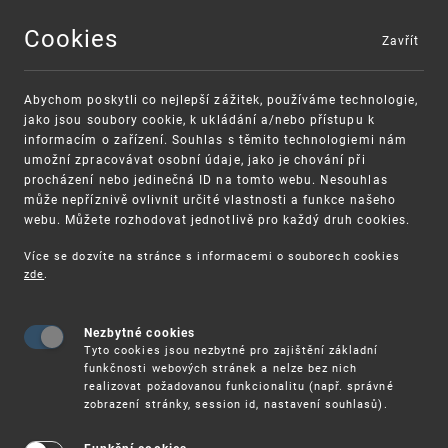
Cookies
Zavřít
MENU
Abychom poskytli co nejlepší zážitek, používáme technologie,
jako jsou soubory cookie, k ukládání a/nebo přístupu k
informacím o zařízení. Souhlas s těmito technologiemi nám
umožní zpracovávat osobní údaje, jako je chování při
procházení nebo jedinečná ID na tomto webu. Nesouhlas
může nepříznivě ovlivnit určité vlastnosti a funkce našeho
webu. Můžete rozhodovat jednotlivě pro každý druh cookies.
Více se dozvíte na stránce s informacemi o souborech cookies
zde
.
UPV
CALL FOR EVIDENCE: DODATKOVÁ OCHRANNÁ OSV
Nezbytné cookies
Call for Evidence: Dodatková ochranná
Tyto cookies jsou nezbytné pro zajištění základní
osvědčení (SPC)
funkčnosti webových stránek a nelze bez nich
realizovat požadovanou funkcionalitu (např. správné
zobrazení stránky, session id, nastavení souhlasů).
Evropská komise dne 8. března 2022 zveřejnila
výzvu k předložení faktických podkladů pro