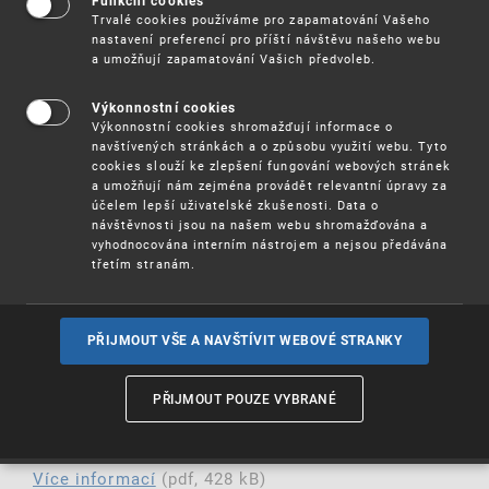
posouzení dopadů (call for evidence) v oblasti
Funkční cookies
Trvalé cookies používáme pro zapamatování Vašeho
dodatkových ochranných osvědčení (SPC), v níž za
nastavení preferencí pro příští návštěvu našeho webu
účelem zlepšení stávajícího systému, především
a umožňují zapamatování Vašich předvoleb.
účinnosti, transparentnosti a předvídatelnosti
vyzývá zúčastněné strany, aby vyjádřily své názory
a zkušenosti.
Výkonnostní cookies
Výkonnostní cookies shromažďují informace o
navštívených stránkách a o způsobu využití webu. Tyto
SPC představují právo duševního vlastnictví, které
cookies slouží ke zlepšení fungování webových stránek
prodlužuje dobu platnosti patentu pro léčivé
a umožňují nám zejména provádět relevantní úpravy za
přípravky a přípravky pro ochranu rostlin. I když
účelem lepší uživatelské zkušenosti. Data o
stávající systém SPC vyhovuje svému účelu, mezi
návštěvnosti jsou na našem webu shromažďována a
zeměmi EU lze zaznamenat rozdíly ve správě a
vyhodnocována interním nástrojem a nejsou předávána
vymáhání SPC, což vede k jeho nižší účinnosti.
třetím stranám.
Tato iniciativa také zavede jednotné SPC a/nebo
jednotný mechanismus udělování národních SPC.
Díky tomu budou SPC dostupnější a efektivnější a
budou přínosem pro zdravotnický sektor.
PŘIJMOUT VŠE A NAVŠTÍVIT WEBOVÉ STRANKY
Výzva je k dispozici na
portálu
Evropské
PŘIJMOUT POUZE VYBRANÉ
komise Have your say ve 24 úředních jazycích EU
a bude otevřena
.
do 5. dubna 2022
Více informací
(pdf, 428 kB)