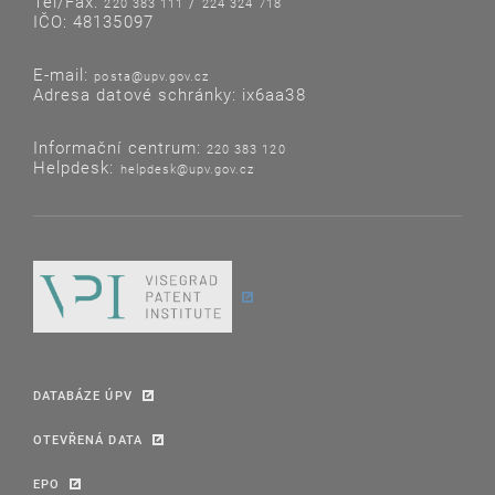
Tel/Fax:
/
220 383 111
224 324 718
IČO: 48135097
E-mail:
posta@upv.gov.cz
Adresa datové schránky: ix6aa38
Informační centrum:
220 383 120
Helpdesk:
helpdesk@upv.gov.cz
DATABÁZE ÚPV
OTEVŘENÁ DATA
EPO