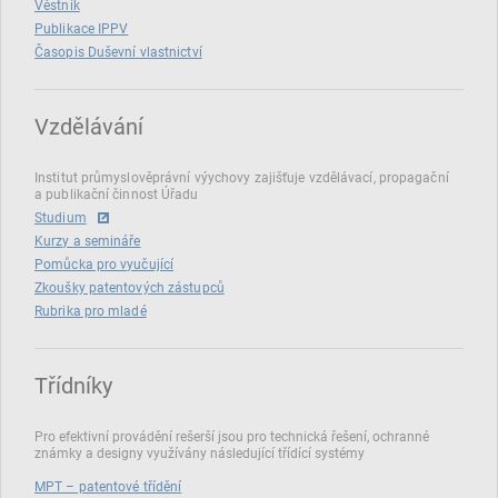
Věstník
Publikace IPPV
Časopis Duševní vlastnictví
Vzdělávání
Institut průmyslověprávní výychovy zajišťuje vzdělávací, propagační
a publikační činnost Úřadu
Studium
Kurzy a semináře
Pomůcka pro vyučující
Zkoušky patentových zástupců
Rubrika pro mladé
Třídníky
Pro efektivní provádění rešerší jsou pro technická řešení, ochranné
známky a designy využívány následující třídící systémy
MPT – patentové třídění