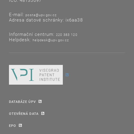
IČO: 48135097
E-mail:
posta@upv.gov.cz
Adresa datové schránky: ix6aa38
Informační centrum:
220 383 120
Helpdesk:
helpdesk@upv.gov.cz
DATABÁZE ÚPV
OTEVŘENÁ DATA
EPO