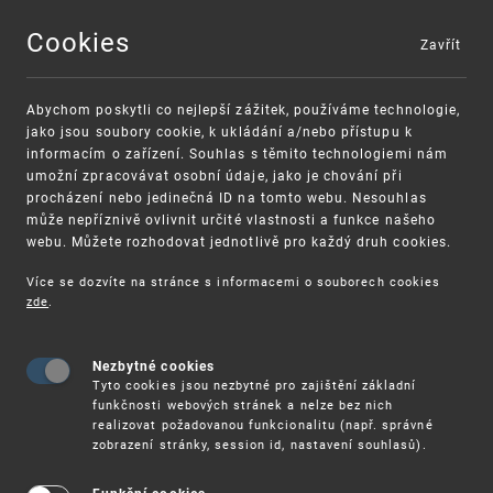
Cookies
Zavřít
MENU
Abychom poskytli co nejlepší zážitek, používáme technologie,
jako jsou soubory cookie, k ukládání a/nebo přístupu k
informacím o zařízení. Souhlas s těmito technologiemi nám
umožní zpracovávat osobní údaje, jako je chování při
procházení nebo jedinečná ID na tomto webu. Nesouhlas
může nepříznivě ovlivnit určité vlastnosti a funkce našeho
webu. Můžete rozhodovat jednotlivě pro každý druh cookies.
Více se dozvíte na stránce s informacemi o souborech cookies
VAROVÁNÍ
Finanční podpora
zde
.
Nevyžádané výzvy k uhrazení poplatku za
pro správu duševního vlastnictví pro malé
registraci průmyslových práv
a střední podniky
Nezbytné cookies
Tyto cookies jsou nezbytné pro zajištění základní
funkčnosti webových stránek a nelze bez nich
realizovat požadovanou funkcionalitu (např. správné
zobrazení stránky, session id, nastavení souhlasů).