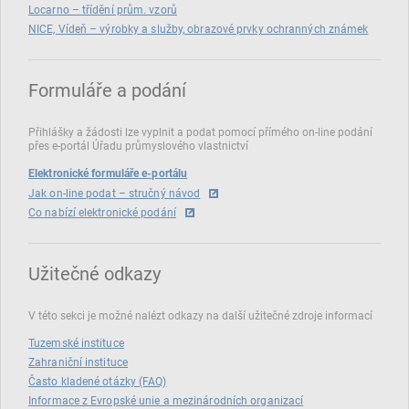
Locarno – třídění prům. vzorů
NICE, Vídeň – výrobky a služby, obrazové prvky ochranných známek
Formuláře a podání
Přihlášky a žádosti lze vyplnit a podat pomocí přímého on‑line podání
přes e‑portál Úřadu průmyslového vlastnictví
Elektronické formuláře e-portálu
Jak on-line podat – stručný návod
Co nabízí elektronické podání
Užitečné odkazy
V této sekci je možné nalézt odkazy na další užitečné zdroje informací
Tuzemské instituce
Zahraniční instituce
Často kladené otázky (FAQ)
Informace z Evropské unie a mezinárodních organizací