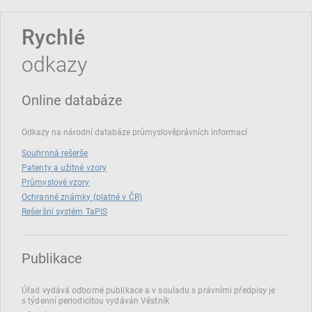
Rychlé
odkazy
Online databáze
Odkazy na národní databáze průmyslověprávních informací
Souhrnná rešerše
Patenty a užitné vzory
Průmyslové vzory
Ochranné známky (platné v ČR)
Rešeršní systém TaPIS
Publikace
Úřad vydává odborné publikace a v souladu s právními předpisy je
s týdenní periodicitou vydáván Věstník