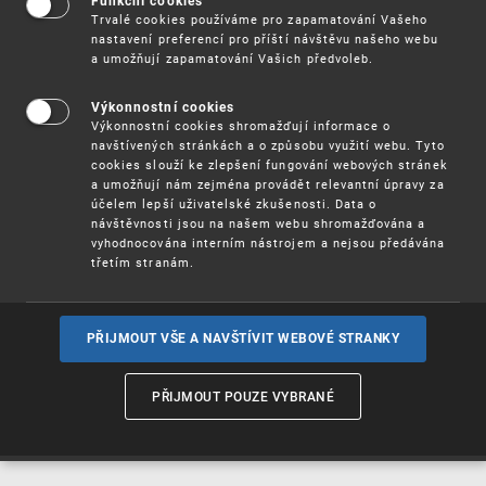
Funkční cookies
Vynálezy / Patenty
Trvalé cookies používáme pro zapamatování Vašeho
nastavení preferencí pro příští návštěvu našeho webu
a umožňují zapamatování Vašich předvoleb.
Užitné
vzory
Výkonnostní cookies
Výkonnostní cookies shromažďují informace o
navštívených stránkách a o způsobu využití webu. Tyto
cookies slouží ke zlepšení fungování webových stránek
Ochranné
známky
a umožňují nám zejména provádět relevantní úpravy za
účelem lepší uživatelské zkušenosti. Data o
návštěvnosti jsou na našem webu shromažďována a
vyhodnocována interním nástrojem a nejsou předávána
třetím stranám.
Průmyslové
vzory
PŘIJMOUT VŠE A NAVŠTÍVIT WEBOVÉ STRANKY
Označení původu
a zeměpisná
PŘIJMOUT POUZE VYBRANÉ
označení