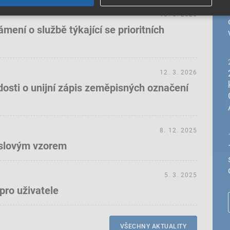
18. 5. 2026
ení o službě týkající se prioritních
12. 3. 2026
dosti o unijní zápis zeměpisných označení
8. 12. 2025
yslovým vzorem
5. 3. 2025
pro uživatele
VŠECHNY AKTUALITY