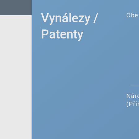
Vynálezy /
Obe
Patenty
Náro
(Při