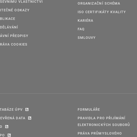
ŠEVNÍMU VLASTNICTVÍ
ORGANIZAČNÍ SCHÉMA
ITEČNÉ ODKAZY
ISO CERTIFIKÁTY KVALITY
BLIKACE
KARIÉRA
DĚLÁVÁNÍ
FAQ
ÁVNÍ PŘEDPISY
SMLOUVY
RÁVA COOKIES
TABÁZE ÚPV
FORMULÁŘE
EVŘENÁ DATA
PRAVIDLA PRO PŘIJÍMÁNÍ
ELEKTRONICKÝCH SOUBORŮ
PO
PRÁVA PRŮMYSLOVÉHO
IPO