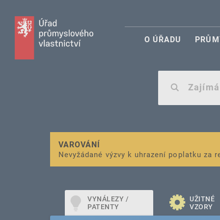
O ÚŘADU
PRŮM
VAROVÁNÍ
Finanční podpora
Nevyžádané výzvy k uhrazení poplatku za r
pro správu duševního vlastnictví pro mal
VYNÁLEZY /
UŽITNÉ
PATENTY
VZORY