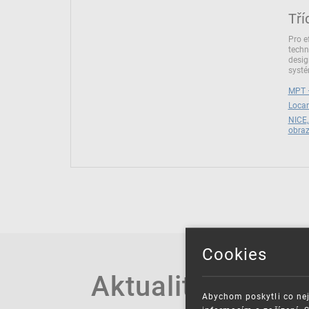
Tří
Pro e
techn
desig
syst
MPT –
Locar
NICE,
obra
Cookies
Aktuality
Abychom poskytli co nej