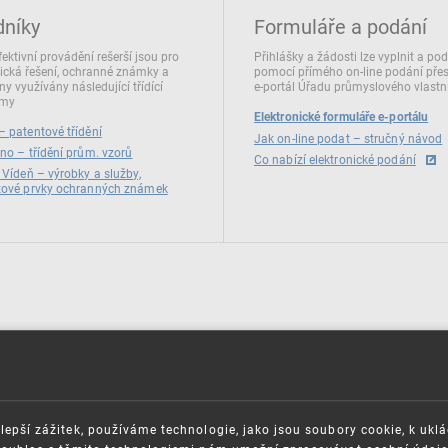
dníky
Formuláře a podání
fektivní provádění rešerší jsou pro
Přihlášky a žádosti lze vyplnit a po
ická řešení, ochranné známky a
pomocí přímého on‑line podání pře
ny využívány následující třídící
e‑portál Úřadu průmyslového vlastni
émy
Elektronické formuláře e-portálu
 patentové třídění
Jak on-line podat – stručný návod
no – třídění prům. vzorů
Co nabízí elektronické podání
 Vídeň – výrobky a služby,
zové prvky ochranných známek
lepší zážitek, používáme technologie, jako jsou soubory cookie, k ukl