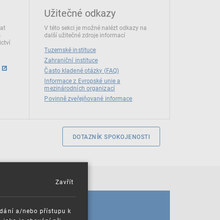
Užitečné odkazy
dat
V této sekci je možné nalézt odkazy na
s
další užitečné zdroje informací
ctví
Tuzemské instituce
Zahraniční instituce
Často kladené otázky (FAQ)
Informace z Evropské unie a
mezinárodních organizací
Povinně zveřejňované informace
DOTAZNÍK SPOKOJENOSTI
Zavřít
KALENDÁŘ
ádání a/nebo přístupu k