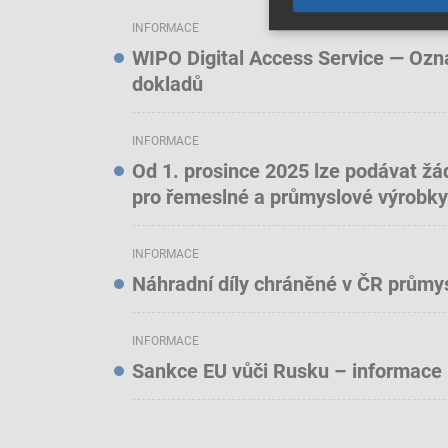
INFORMACE
WIPO Digital Access Service — Oznám
dokladů
INFORMACE
Od 1. prosince 2025 lze podávat žá
pro řemeslné a průmyslové výrobky
INFORMACE
Náhradní díly chráněné v ČR prům
INFORMACE
Sankce EU vůči Rusku – informace 