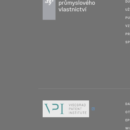
DU
UŽ
PU
VZ
PR
SP
DA
OT
E
W