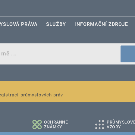
YSLOVÁ PRÁVA
SLUŽBY
INFORMAČNÍ ZDROJE
egistraci průmyslových práv
é a střední podniky
OCHRANNÉ
PRŮMYSLOV
ZNÁMKY
VZORY