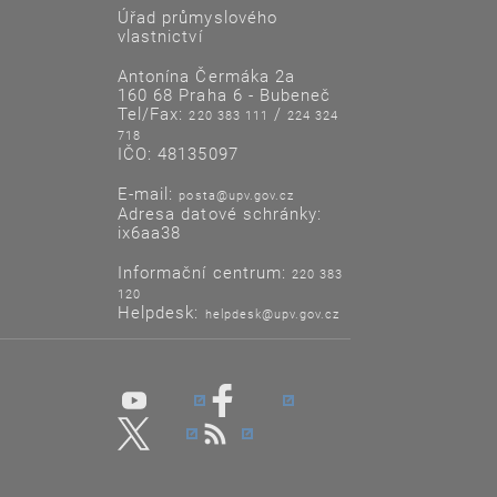
Úřad průmyslového
vlastnictví
Antonína Čermáka 2a
160 68 Praha 6 - Bubeneč
Tel/Fax:
/
220 383 111
224 324
718
IČO: 48135097
E-mail:
posta@upv.gov.cz
Adresa datové schránky:
ix6aa38
Informační centrum:
220 383
120
Helpdesk:
helpdesk@upv.gov.cz