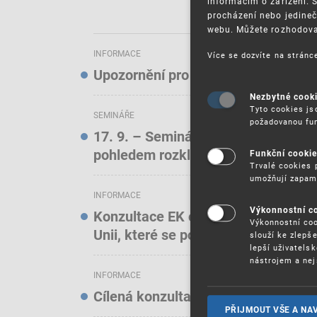
informacím o zařízení. 
procházení nebo jedineč
webu. Můžete rozhodovat
INFORMACE
Více se dozvíte na strán
Upozornění pro uživatele elektroni
Nezbytné cook
Tyto cookies js
SEMINÁŘE
požadovanou fun
17. 9. – Seminář: Známkové právo t
pohledem rozkladových oddělení)
Funkční cooki
Trvalé cookies 
umožňují zapam
INFORMACE
Výkonnostní c
Konzultace EK o online službách a f
Výkonnostní coo
Unii, které se podílejí na podstatn
slouží ke zlepš
lepší uživatels
nástrojem a nej
INFORMACE
Cílená konzultace EK o stavu ochra
PŘIJMOUT VŠE A NA