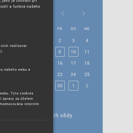
jako je chování při
nosti a funkce našeho
Červen 2023
PO
ÚT
ST
ČT
PÁ
SO
NE
29
30
31
1
2
3
4
 nich realizovat
).
5
6
7
8
9
10
11
12
13
14
15
16
17
18
ěvu našeho webu a
19
20
21
22
23
24
25
26
27
28
29
30
1
2
 webu. Tyto cookies
í úpravy za účelem
yhodnocována interním
8. - 10. 6. 2023 |
8. - 10. 6. 2023 Veletrh vědy
5. 6. 2023 |