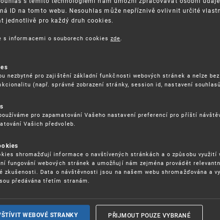
Souhlas s těmito technologiemi nám umožní zpracovávat osobní údaje, 
ná ID na tomto webu. Nesouhlas může nepříznivě ovlivnit určité vlast
 jednotlivě pro každý druh cookies.
3. 8. 2026
ce s informacemi o souborech cookies
zde
.
ckých služeb - 5.8.2026
ies
ou nezbytné pro zajištění základní funkčnosti webových stránek a nelze bez
17. 9. 2026
kcionalitu (např. správné zobrazení stránky, session id, nastavení souhlasů
rochu jinak (aneb když se značky hádají
es
používáme pro zapamatování Vašeho nastavení preferencí pro příští návšt
atování Vašich předvoleb.
22. 6. 2026
ookies
yzických tržištích nacházejících se mimo
kies shromažďují informace o navštívených stránkách a o způsobu využití
ém porušování IPR
ení fungování webových stránek a umožňují nám zejména provádět relevantn
ké zkušenosti. Data o návštěvnosti jsou na našem webu shromažďována a v
sou předávána třetím stranám.
22. 6. 2026
ny a vymáhání IPR ve třetích zemích
PŘIJMOUT POUZE VYBRANÉ
VŠTÍVIT WEBOVÉ STRANKY