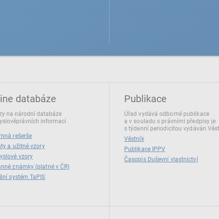
ine databáze
Publikace
y na národní databáze
Úřad vydává odborné publikace
slověprávních informací
a v souladu s právními předpisy je
s týdenní periodicitou vydáván Věs
nná rešerše
Věstník
ty a užitné vzory
Publikace IPPV
yslové vzory
Časopis Duševní vlastnictví
nné známky (platné v ČR)
šní systém TaPIS