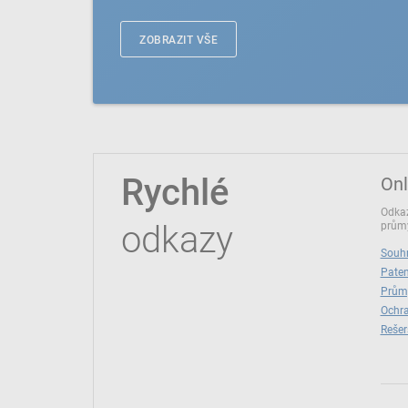
ZOBRAZIT VŠE
Rychlé
Onl
Odkaz
odkazy
průmy
Souhr
Paten
Prům
Ochra
Rešer