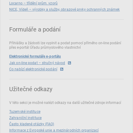
Locarno – třídění prům. vzorů
NICE, Vídeň – výrobky a služby, obrazové prvky ochranných známek
Formuláře a podání
Přihlášky a žádosti lze vyplnit a podat pomocí přímého on‑line podání
přes e‑portál Úřadu průmyslového vlastnictví
Elektronické formuláře e-portálu
Jak on-line podat – stručný návod
Co nabízí elektronické podání
Užitečné odkazy
V této sekci je možné nalézt odkazy na další užitečné zdroje informací
Tuzemské instituce
Zahraniční instituce
Často kladené otázky (FAQ)
Informace z Evropské unie a mezinárodních organizací