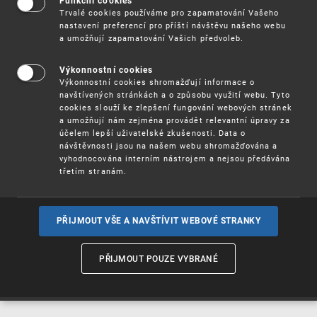
Funkční cookies
Vynálezy / Patenty
Trvalé cookies používáme pro zapamatování Vašeho
nastavení preferencí pro příští návštěvu našeho webu
a umožňují zapamatování Vašich předvoleb.
Užitné
vzory
Výkonnostní cookies
Výkonnostní cookies shromažďují informace o
navštívených stránkách a o způsobu využití webu. Tyto
cookies slouží ke zlepšení fungování webových stránek
Ochranné
známky
a umožňují nám zejména provádět relevantní úpravy za
účelem lepší uživatelské zkušenosti. Data o
návštěvnosti jsou na našem webu shromažďována a
vyhodnocována interním nástrojem a nejsou předávána
třetím stranám.
Průmyslové
vzory
PŘIJMOUT VŠE A NAVŠTÍVIT WEBOVÉ STRANKY
Označení původu
a zeměpisná
PŘIJMOUT POUZE VYBRANÉ
označení