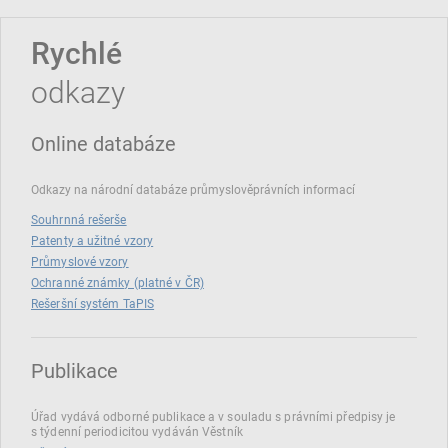
Rychlé
odkazy
Online databáze
Odkazy na národní databáze průmyslověprávních informací
Souhrnná rešerše
Patenty a užitné vzory
Průmyslové vzory
Ochranné známky (platné v ČR)
Rešeršní systém TaPIS
Publikace
Úřad vydává odborné publikace a v souladu s právními předpisy je
s týdenní periodicitou vydáván Věstník