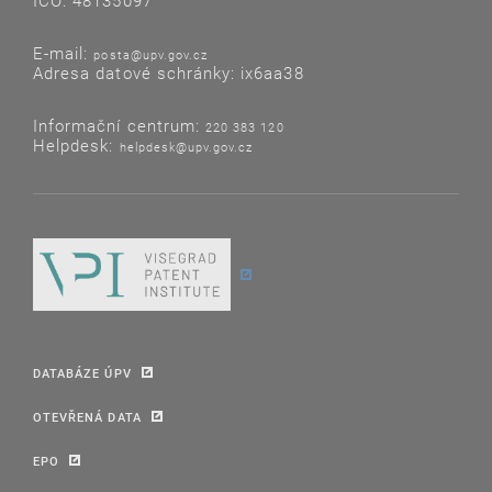
IČO: 48135097
E-mail:
posta@upv.gov.cz
Adresa datové schránky: ix6aa38
Informační centrum:
220 383 120
Helpdesk:
helpdesk@upv.gov.cz
DATABÁZE ÚPV
OTEVŘENÁ DATA
EPO