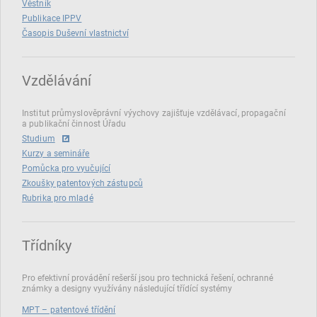
Věstník
Publikace IPPV
Časopis Duševní vlastnictví
Vzdělávání
Institut průmyslověprávní výychovy zajišťuje vzdělávací, propagační
a publikační činnost Úřadu
Studium
Kurzy a semináře
Pomůcka pro vyučující
Zkoušky patentových zástupců
Rubrika pro mladé
Třídníky
Pro efektivní provádění rešerší jsou pro technická řešení, ochranné
známky a designy využívány následující třídící systémy
MPT – patentové třídění