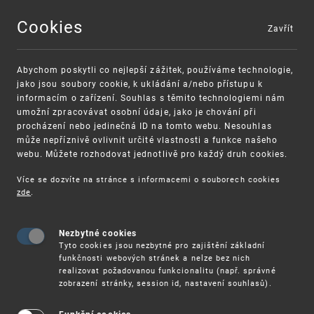
Cookies
Zavřít
MENU
Abychom poskytli co nejlepší zážitek, používáme technologie,
jako jsou soubory cookie, k ukládání a/nebo přístupu k
informacím o zařízení. Souhlas s těmito technologiemi nám
umožní zpracovávat osobní údaje, jako je chování při
procházení nebo jedinečná ID na tomto webu. Nesouhlas
může nepříznivě ovlivnit určité vlastnosti a funkce našeho
webu. Můžete rozhodovat jednotlivě pro každý druh cookies.
Více se dozvíte na stránce s informacemi o souborech cookies
VAROVÁNÍ
Finanční podpora
zde
.
Nevyžádané výzvy k uhrazení poplatku za
pro správu duševního vlastnictví pro malé
registraci průmyslových práv
a střední podniky
Nezbytné cookies
Tyto cookies jsou nezbytné pro zajištění základní
funkčnosti webových stránek a nelze bez nich
realizovat požadovanou funkcionalitu (např. správné
zobrazení stránky, session id, nastavení souhlasů).