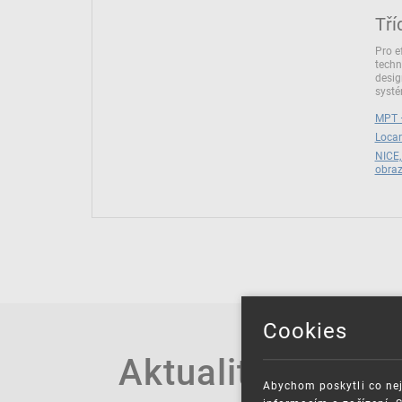
Tří
Pro e
techn
desig
syst
MPT –
Locar
NICE,
obra
Cookies
Aktuality
Abychom poskytli co nej