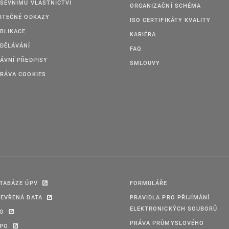
ŠEVNÍMU VLASTNICTVÍ
ORGANIZAČNÍ SCHÉMA
ITEČNÉ ODKAZY
ISO CERTIFIKÁTY KVALITY
BLIKACE
KARIÉRA
DĚLÁVÁNÍ
FAQ
ÁVNÍ PŘEDPISY
SMLOUVY
RÁVA COOKIES
TABÁZE ÚPV
FORMULÁŘE
EVŘENÁ DATA
PRAVIDLA PRO PŘIJÍMÁNÍ
ELEKTRONICKÝCH SOUBORŮ
PO
PRÁVA PRŮMYSLOVÉHO
IPO