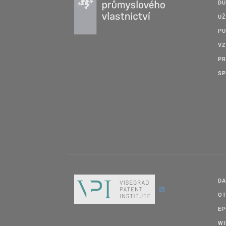
DU
UŽ
PU
VZ
PR
SP
DA
OT
E
W