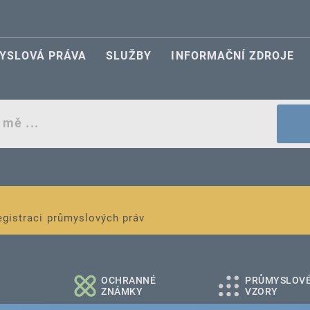
YSLOVÁ PRÁVA
SLUŽBY
INFORMAČNÍ ZDROJE
egistraci průmyslových práv
é a střední podniky
OCHRANNÉ
PRŮMYSLOV
ZNÁMKY
VZORY