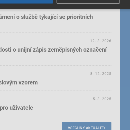
18. 5. 2026
ení o službě týkající se prioritních
12. 3. 2026
dosti o unijní zápis zeměpisných označení
8. 12. 2025
yslovým vzorem
5. 3. 2025
pro uživatele
VŠECHNY AKTUALITY