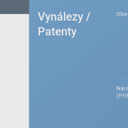
Vynálezy /
Obe
Patenty
Náro
(Při