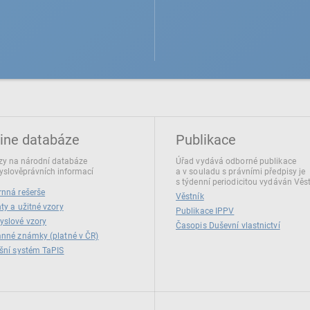
ine databáze
Publikace
y na národní databáze
Úřad vydává odborné publikace
slověprávních informací
a v souladu s právními předpisy je
s týdenní periodicitou vydáván Věs
nná rešerše
Věstník
ty a užitné vzory
Publikace IPPV
yslové vzory
Časopis Duševní vlastnictví
nné známky (platné v ČR)
šní systém TaPIS