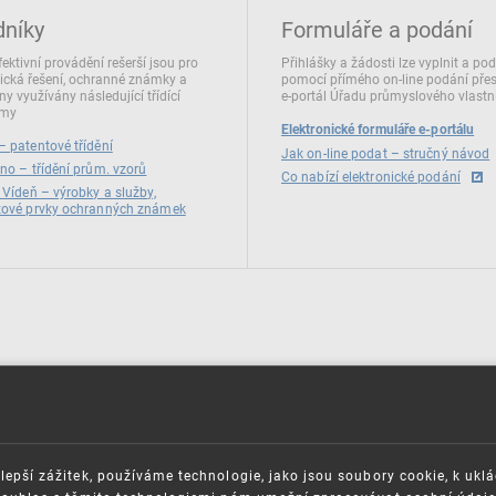
dníky
Formuláře a podání
fektivní provádění rešerší jsou pro
Přihlášky a žádosti lze vyplnit a po
ická řešení, ochranné známky a
pomocí přímého on‑line podání pře
ny využívány následující třídící
e‑portál Úřadu průmyslového vlastni
émy
Elektronické formuláře e-portálu
 patentové třídění
Jak on-line podat – stručný návod
no – třídění prům. vzorů
Co nabízí elektronické podání
 Vídeň – výrobky a služby,
zové prvky ochranných známek
lepší zážitek, používáme technologie, jako jsou soubory cookie, k ukl