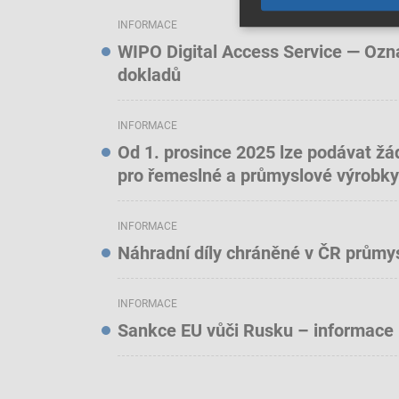
INFORMACE
WIPO Digital Access Service — Oznám
dokladů
INFORMACE
Od 1. prosince 2025 lze podávat žá
pro řemeslné a průmyslové výrobky
INFORMACE
Náhradní díly chráněné v ČR prům
INFORMACE
Sankce EU vůči Rusku – informace 