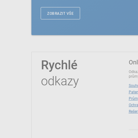
ZOBRAZIT VŠE
Rychlé
Onl
Odkaz
odkazy
průmy
Souhr
Paten
Prům
Ochra
Rešer