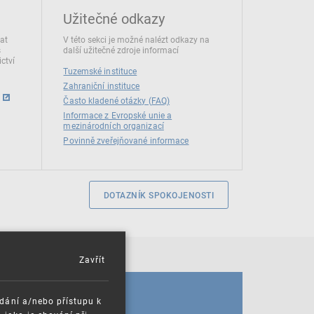
Užitečné odkazy
dat
V této sekci je možné nalézt odkazy na
s
další užitečné zdroje informací
ctví
Tuzemské instituce
Zahraniční instituce
Často kladené otázky (FAQ)
Informace z Evropské unie a
mezinárodních organizací
Povinně zveřejňované informace
DOTAZNÍK SPOKOJENOSTI
Zavřít
KALENDÁŘ
ádání a/nebo přístupu k