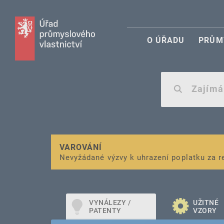
O ÚŘADU
PRŮM
VAROVÁNÍ
Finanční podpora
Nevyžádané výzvy k uhrazení poplatku za r
pro správu duševního vlastnictví pro mal
VYNÁLEZY /
UŽITNÉ
PATENTY
VZORY