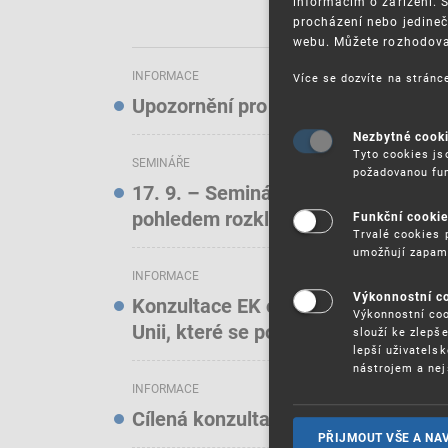
informacím o zařízení. 
procházení nebo jedineč
webu. Můžete rozhodovat
INFORMACE
Více se dozvíte na strán
Upozornění pro uživatele elektroni
Nezbytné cook
Tyto cookies js
SEMINÁŘE
požadovanou fun
17. 9. – Seminář: Známkové právo t
pohledem rozkladových oddělení)
Funkční cooki
Trvalé cookies 
umožňují zapam
INFORMACE
Výkonnostní c
Konzultace EK o online službách a f
Výkonnostní coo
Unii, které se podílejí na podstatn
slouží ke zlepš
lepší uživatels
nástrojem a nej
INFORMACE
Cílená konzultace EK o stavu ochra
PŘIJMOUT VŠE A NA