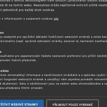
Souhlas s těmito technologiemi nám umožní zpracovávat osobní údaje, 
ná ID na tomto webu. Nesouhlas může nepříznivě ovlivnit určité vlast
 jednotlivě pro každý druh cookies.
3. 8. 2026
ce s informacemi o souborech cookies
zde
.
ckých služeb - 5.8.2026
ies
ou nezbytné pro zajištění základní funkčnosti webových stránek a nelze bez
17. 9. 2026
kcionalitu (např. správné zobrazení stránky, session id, nastavení souhlasů
rochu jinak (aneb když se značky hádají
es
používáme pro zapamatování Vašeho nastavení preferencí pro příští návšt
atování Vašich předvoleb.
22. 6. 2026
ookies
yzických tržištích nacházejících se mimo
kies shromažďují informace o navštívených stránkách a o způsobu využití
ém porušování IPR
ení fungování webových stránek a umožňují nám zejména provádět relevantn
ké zkušenosti. Data o návštěvnosti jsou na našem webu shromažďována a v
sou předávána třetím stranám.
22. 6. 2026
ny a vymáhání IPR ve třetích zemích
PŘIJMOUT POUZE VYBRANÉ
VŠTÍVIT WEBOVÉ STRANKY