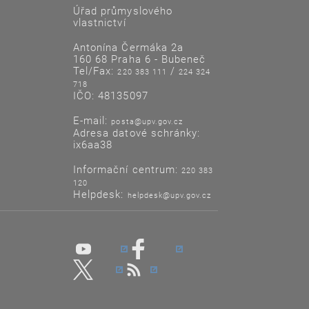
Úřad průmyslového
vlastnictví
Antonína Čermáka 2a
160 68 Praha 6 - Bubeneč
Tel/Fax:
/
220 383 111
224 324
718
IČO: 48135097
E-mail:
posta@upv.gov.cz
Adresa datové schránky:
ix6aa38
Informační centrum:
220 383
120
Helpdesk:
helpdesk@upv.gov.cz