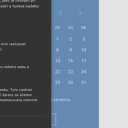
jako je chování při
nosti a funkce našeho
Březen 2024
PO
ÚT
ST
ČT
PÁ
SO
NE
26
27
28
29
1
2
3
 nich realizovat
).
4
5
6
7
8
9
10
11
12
13
14
15
16
17
ěvu našeho webu a
18
19
20
21
22
23
24
25
26
27
28
29
30
31
 webu. Tyto cookies
í úpravy za účelem
Žádné akce ve vybraném termínu
yhodnocována interním
ZOBRAZIT VŠECHNY AKCE