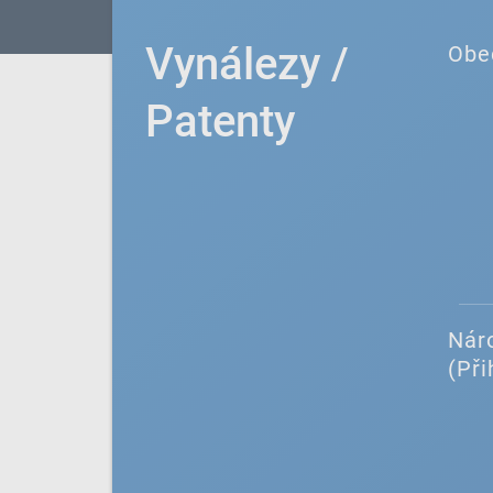
Vynálezy /
Obe
Patenty
Náro
(Při