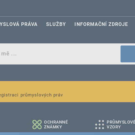
YSLOVÁ PRÁVA
SLUŽBY
INFORMAČNÍ ZDROJE
egistraci průmyslových práv
é a střední podniky
OCHRANNÉ
PRŮMYSLOV
ZNÁMKY
VZORY