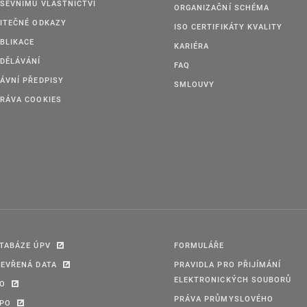
ŠEVNÍMU VLASTNICTVÍ
ORGANIZAČNÍ SCHÉMA
ITEČNÉ ODKAZY
ISO CERTIFIKÁTY KVALITY
BLIKACE
KARIÉRA
DĚLÁVÁNÍ
FAQ
ÁVNÍ PŘEDPISY
SMLOUVY
RÁVA COOKIES
TABÁZE ÚPV
FORMULÁŘE
EVŘENÁ DATA
PRAVIDLA PRO PŘIJÍMÁNÍ
ELEKTRONICKÝCH SOUBORŮ
PO
PRÁVA PRŮMYSLOVÉHO
IPO