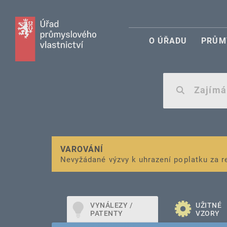
O ÚŘADU
PRŮM
VAROVÁNÍ
Finanční podpora
Nevyžádané výzvy k uhrazení poplatku za r
pro správu duševního vlastnictví pro mal
VYNÁLEZY /
UŽITNÉ
PATENTY
VZORY