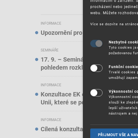
informacím o zařízení. 
procházení nebo jedineč
webu. Můžete rozhodovat
INFORMACE
Více se dozvíte na strán
Upozornění pro uživatele elektroni
Nezbytné cook
Tyto cookies js
SEMINÁŘE
požadovanou fun
17. 9. – Seminář: Známkové právo t
pohledem rozkladových oddělení)
Funkční cooki
Trvalé cookies 
umožňují zapam
INFORMACE
Výkonnostní c
Konzultace EK o online službách a f
Výkonnostní coo
Unii, které se podílejí na podstatn
slouží ke zlepš
lepší uživatels
nástrojem a nej
INFORMACE
Cílená konzultace EK o stavu ochra
PŘIJMOUT VŠE A NA