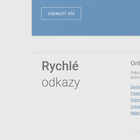
ZOBRAZIT VŠE
Rychlé
Onl
Odkaz
odkazy
průmy
Souhr
Paten
Prům
Ochra
Rešer