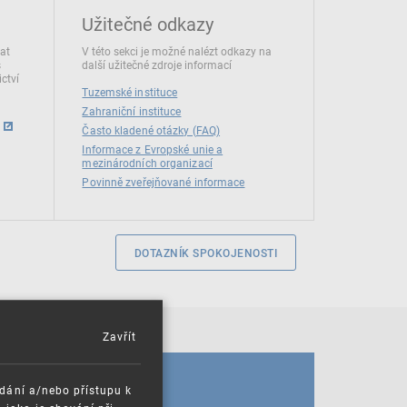
Užitečné odkazy
dat
V této sekci je možné nalézt odkazy na
s
další užitečné zdroje informací
ctví
Tuzemské instituce
Zahraniční instituce
Často kladené otázky (FAQ)
Informace z Evropské unie a
mezinárodních organizací
Povinně zveřejňované informace
DOTAZNÍK SPOKOJENOSTI
Zavřít
KALENDÁŘ
ádání a/nebo přístupu k