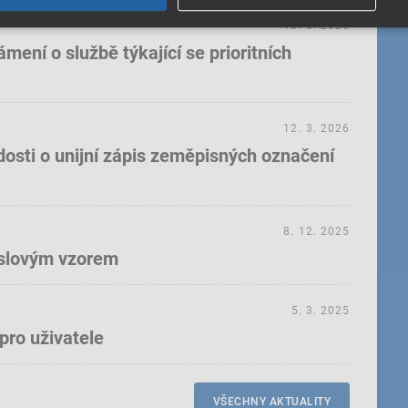
18. 5. 2026
ení o službě týkající se prioritních
12. 3. 2026
dosti o unijní zápis zeměpisných označení
8. 12. 2025
yslovým vzorem
5. 3. 2025
pro uživatele
VŠECHNY AKTUALITY