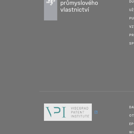
DU
UŽ
PU
VZ
PR
SP
DA
OT
E
W