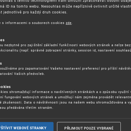
Souhlas s těmito technologiemi nám umožní zpracovávat osobní údaje, 
ná ID na tomto webu. Nesouhlas může nepříznivě ovlivnit určité vlast
 jednotlivě pro každý druh cookies.
3. 8. 2026
ce s informacemi o souborech cookies
zde
.
ckých služeb - 5.8.2026
ies
ou nezbytné pro zajištění základní funkčnosti webových stránek a nelze bez
17. 9. 2026
kcionalitu (např. správné zobrazení stránky, session id, nastavení souhlasů
rochu jinak (aneb když se značky hádají
es
používáme pro zapamatování Vašeho nastavení preferencí pro příští návšt
atování Vašich předvoleb.
22. 6. 2026
ookies
yzických tržištích nacházejících se mimo
kies shromažďují informace o navštívených stránkách a o způsobu využití
ém porušování IPR
ení fungování webových stránek a umožňují nám zejména provádět relevantn
ké zkušenosti. Data o návštěvnosti jsou na našem webu shromažďována a v
sou předávána třetím stranám.
22. 6. 2026
ny a vymáhání IPR ve třetích zemích
PŘIJMOUT POUZE VYBRANÉ
VŠTÍVIT WEBOVÉ STRANKY