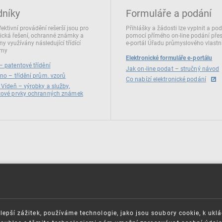
dníky
Formuláře a podání
fektivní provádění rešerší jsou pro
Přihlášky a žádosti lze vyplnit a po
ická řešení, ochranné známky a
pomocí přímého on‑line podání pře
ny využívány následující třídící
e‑portál Úřadu průmyslového vlastni
émy
Elektronické formuláře e-portálu
 patentové třídění
Jak on-line podat – stručný návod
no – třídění prům. vzorů
Co nabízí elektronické podání
 Vídeň – výrobky a služby,
zové prvky ochranných známek
lepší zážitek, používáme technologie, jako jsou soubory cookie, k ukl