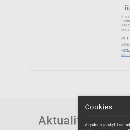
Tří
Pro e
techn
desig
syst
MPT –
Locar
NICE,
obra
Cookies
Aktuality
Abychom poskytli co nej