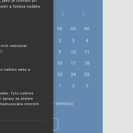
jako je chování při
nosti a funkce našeho
Únor 2024
PO
ÚT
ST
ČT
PÁ
SO
NE
29
30
31
1
2
3
4
 nich realizovat
).
5
6
7
8
9
10
11
12
13
14
15
16
17
18
ěvu našeho webu a
19
20
21
22
23
24
25
26
27
28
29
1
2
3
 webu. Tyto cookies
í úpravy za účelem
Žádné akce ve vybraném termínu
yhodnocována interním
ZOBRAZIT VŠECHNY AKCE