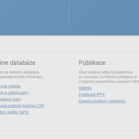
ine databáze
Publikace
y na národní databáze
Úřad vydává odborné publikace
slověprávních informací
a v souladu s právními předpisy je
s týdenní periodicitou vydáván Věs
nná rešerše
Věstník
ty a užitné vzory
Publikace IPPV
yslové vzory
Časopis Duševní vlastnictví
nné známky (platné v ČR)
šní systém TaPIS