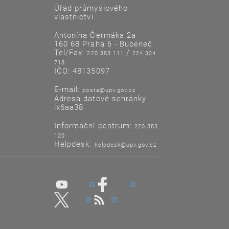
Úřad průmyslového
vlastnictví
Antonína Čermáka 2a
160 68 Praha 6 - Bubeneč
Tel/Fax:
/
220 383 111
224 324
718
IČO: 48135097
E-mail:
posta@upv.gov.cz
Adresa datové schránky:
ix6aa38
Informační centrum:
220 383
120
Helpdesk:
helpdesk@upv.gov.cz