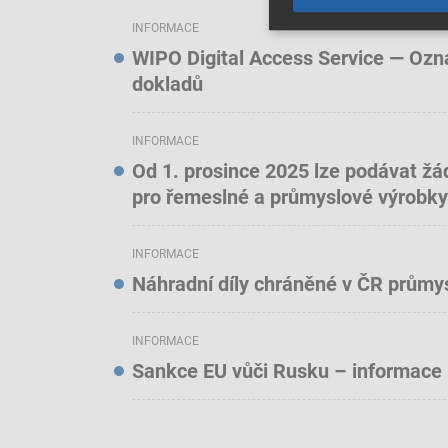
INFORMACE
WIPO Digital Access Service — Oznám
dokladů
INFORMACE
Od 1. prosince 2025 lze podávat žá
pro řemeslné a průmyslové výrobky
INFORMACE
Náhradní díly chráněné v ČR prům
INFORMACE
Sankce EU vůči Rusku – informace 