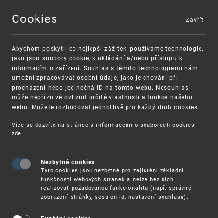
Cookies
Zavřít
MENU
Abychom poskytli co nejlepší zážitek, používáme technologie,
jako jsou soubory cookie, k ukládání a/nebo přístupu k
informacím o zařízení. Souhlas s těmito technologiemi nám
umožní zpracovávat osobní údaje, jako je chování při
procházení nebo jedinečná ID na tomto webu. Nesouhlas
může nepříznivě ovlivnit určité vlastnosti a funkce našeho
webu. Můžete rozhodovat jednotlivě pro každý druh cookies.
Více se dozvíte na stránce s informacemi o souborech cookies
VAROVÁNÍ
Finanční podpora
zde
.
Nevyžádané výzvy k uhrazení poplatku za
pro správu duševního vlastnictví pro malé
registraci průmyslových práv
a střední podniky
Nezbytné cookies
Tyto cookies jsou nezbytné pro zajištění základní
funkčnosti webových stránek a nelze bez nich
realizovat požadovanou funkcionalitu (např. správné
zobrazení stránky, session id, nastavení souhlasů).