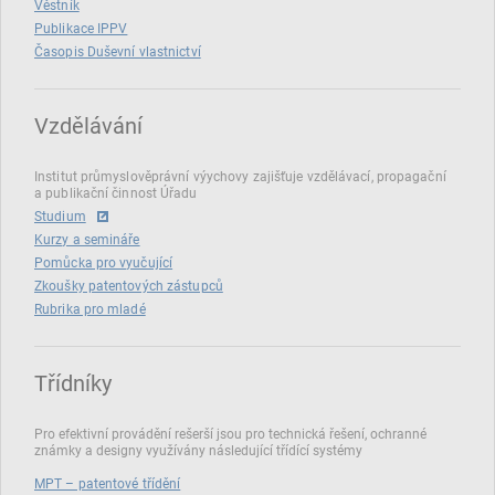
Věstník
Publikace IPPV
Časopis Duševní vlastnictví
Vzdělávání
Institut průmyslověprávní výychovy zajišťuje vzdělávací, propagační
a publikační činnost Úřadu
Studium
Kurzy a semináře
Pomůcka pro vyučující
Zkoušky patentových zástupců
Rubrika pro mladé
Třídníky
Pro efektivní provádění rešerší jsou pro technická řešení, ochranné
známky a designy využívány následující třídící systémy
MPT – patentové třídění