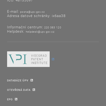
IČO: 48135097
E-mail:
posta@upv.gov.cz
Adresa datové schránky: ix6aa38
Informační centrum:
220 383 120
Helpdesk:
helpdesk@upv.gov.cz
DATABÁZE ÚPV
OTEVŘENÁ DATA
EPO