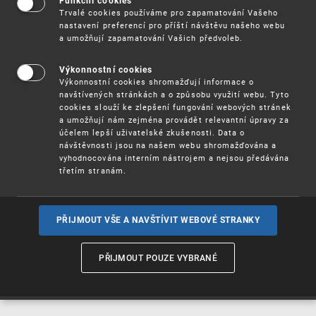
Funkční cookies
Vynálezy / Patenty
Trvalé cookies používáme pro zapamatování Vašeho
nastavení preferencí pro příští návštěvu našeho webu
a umožňují zapamatování Vašich předvoleb.
Užitné
vzory
Výkonnostní cookies
Výkonnostní cookies shromažďují informace o
navštívených stránkách a o způsobu využití webu. Tyto
cookies slouží ke zlepšení fungování webových stránek
Ochranné
známky
a umožňují nám zejména provádět relevantní úpravy za
účelem lepší uživatelské zkušenosti. Data o
návštěvnosti jsou na našem webu shromažďována a
vyhodnocována interním nástrojem a nejsou předávána
třetím stranám.
Průmyslové
vzory
PŘIJMOUT VŠE A NAVŠTÍVIT WEBOVÉ STRANKY
Označení původu
a zeměpisná
PŘIJMOUT POUZE VYBRANÉ
označení