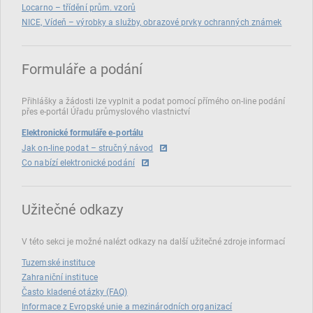
Locarno – třídění prům. vzorů
NICE, Vídeň – výrobky a služby, obrazové prvky ochranných známek
Formuláře a podání
Přihlášky a žádosti lze vyplnit a podat pomocí přímého on‑line podání
přes e‑portál Úřadu průmyslového vlastnictví
Elektronické formuláře e-portálu
Jak on-line podat – stručný návod
Co nabízí elektronické podání
Užitečné odkazy
V této sekci je možné nalézt odkazy na další užitečné zdroje informací
Tuzemské instituce
Zahraniční instituce
Často kladené otázky (FAQ)
Informace z Evropské unie a mezinárodních organizací