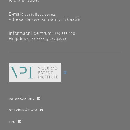
IČO: 48135097
E-mail:
posta@upv.gov.cz
Adresa datové schránky: ix6aa38
Informační centrum:
220 383 120
Helpdesk:
helpdesk@upv.gov.cz
DATABÁZE ÚPV
OTEVŘENÁ DATA
EPO