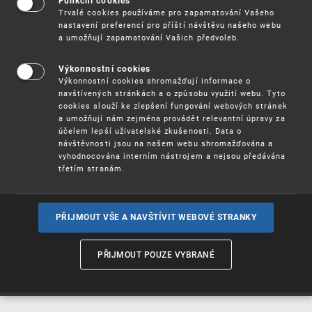
Funkční cookies
Vynálezy / Patenty
Trvalé cookies používáme pro zapamatování Vašeho
nastavení preferencí pro příští návštěvu našeho webu
a umožňují zapamatování Vašich předvoleb.
Užitné
vzory
Výkonnostní cookies
Výkonnostní cookies shromažďují informace o
navštívených stránkách a o způsobu využití webu. Tyto
cookies slouží ke zlepšení fungování webových stránek
Ochranné
známky
a umožňují nám zejména provádět relevantní úpravy za
účelem lepší uživatelské zkušenosti. Data o
návštěvnosti jsou na našem webu shromažďována a
vyhodnocována interním nástrojem a nejsou předávána
třetím stranám.
Průmyslové
vzory
PŘIJMOUT VŠE A NAVŠTÍVIT WEBOVÉ STRANKY
Označení původu
a zeměpisná
PŘIJMOUT POUZE VYBRANÉ
označení