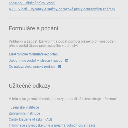
Locarno – třídění prům. vzorů
NICE, Vídeň – výrobky a služby, obrazové prvky ochranných známek
Formuláře a podání
Přihlášky a žádosti lze vyplnit a podat pomocí přímého on‑line podání
přes e‑portál Úřadu průmyslového vlastnictví
Elektronické formuláře e-portálu
Jak on-line podat – stručný návod
Co nabízí elektronické podání
Užitečné odkazy
V této sekci je možné nalézt odkazy na další užitečné zdroje informací
Tuzemské instituce
Zahraniční instituce
Často kladené otázky (FAQ)
Informace z Evropské unie a mezinárodních organizací