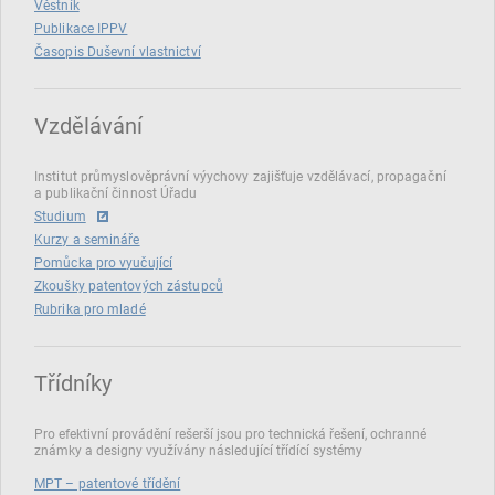
Věstník
Publikace IPPV
Časopis Duševní vlastnictví
Vzdělávání
Institut průmyslověprávní výychovy zajišťuje vzdělávací, propagační
a publikační činnost Úřadu
Studium
Kurzy a semináře
Pomůcka pro vyučující
Zkoušky patentových zástupců
Rubrika pro mladé
Třídníky
Pro efektivní provádění rešerší jsou pro technická řešení, ochranné
známky a designy využívány následující třídící systémy
MPT – patentové třídění