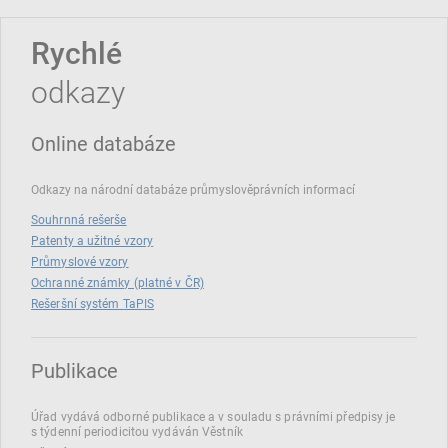
Rychlé
odkazy
Online databáze
Odkazy na národní databáze průmyslověprávních informací
Souhrnná rešerše
Patenty a užitné vzory
Průmyslové vzory
Ochranné známky (platné v ČR)
Rešeršní systém TaPIS
Publikace
Úřad vydává odborné publikace a v souladu s právními předpisy je
s týdenní periodicitou vydáván Věstník