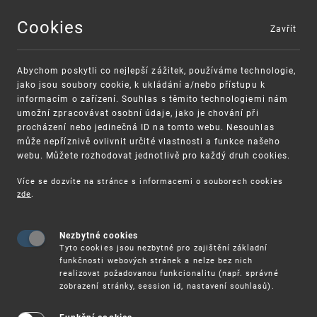
Cookies
Zavřít
MENU
Abychom poskytli co nejlepší zážitek, používáme technologie,
jako jsou soubory cookie, k ukládání a/nebo přístupu k
informacím o zařízení. Souhlas s těmito technologiemi nám
umožní zpracovávat osobní údaje, jako je chování při
procházení nebo jedinečná ID na tomto webu. Nesouhlas
může nepříznivě ovlivnit určité vlastnosti a funkce našeho
webu. Můžete rozhodovat jednotlivě pro každý druh cookies.
Více se dozvíte na stránce s informacemi o souborech cookies
VAROVÁNÍ
Finanční podpora
zde
.
Nevyžádané výzvy k uhrazení poplatku za
pro správu duševního vlastnictví pro malé
registraci průmyslových práv
a střední podniky
Nezbytné cookies
Tyto cookies jsou nezbytné pro zajištění základní
funkčnosti webových stránek a nelze bez nich
realizovat požadovanou funkcionalitu (např. správné
zobrazení stránky, session id, nastavení souhlasů).