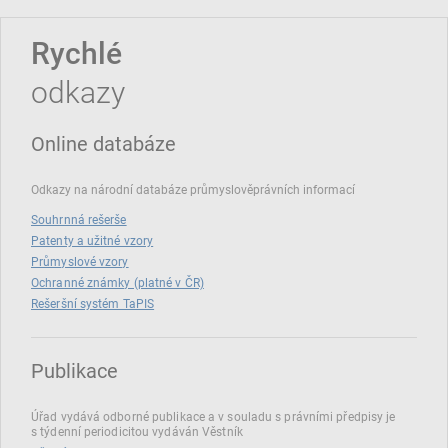
Rychlé
odkazy
Online databáze
Odkazy na národní databáze průmyslověprávních informací
Souhrnná rešerše
Patenty a užitné vzory
Průmyslové vzory
Ochranné známky (platné v ČR)
Rešeršní systém TaPIS
Publikace
Úřad vydává odborné publikace a v souladu s právními předpisy je
s týdenní periodicitou vydáván Věstník