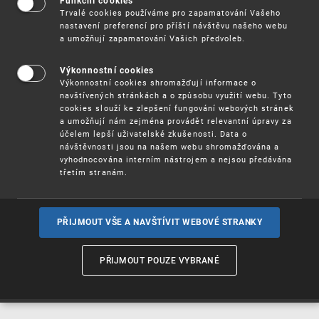
Funkční cookies
Vynálezy / Patenty
Trvalé cookies používáme pro zapamatování Vašeho
nastavení preferencí pro příští návštěvu našeho webu
a umožňují zapamatování Vašich předvoleb.
Užitné
vzory
Výkonnostní cookies
Výkonnostní cookies shromažďují informace o
navštívených stránkách a o způsobu využití webu. Tyto
cookies slouží ke zlepšení fungování webových stránek
Ochranné
známky
a umožňují nám zejména provádět relevantní úpravy za
účelem lepší uživatelské zkušenosti. Data o
návštěvnosti jsou na našem webu shromažďována a
vyhodnocována interním nástrojem a nejsou předávána
třetím stranám.
Průmyslové
vzory
PŘIJMOUT VŠE A NAVŠTÍVIT WEBOVÉ STRANKY
Označení původu
a zeměpisná
PŘIJMOUT POUZE VYBRANÉ
označení