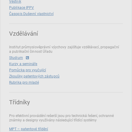
Věstník
Publikace IPPV
Časopis Duševní vlastnictví
Vzdělávání
Institut průmyslověprávní výychovy zajišťuje vzdělávací, propagační
a publikační činnost Úřadu
Studium
Kurzy a semináře
Pomůcka pro vyučující
Zkoušky patentových zástupců
Rubrika pro mladé
Třídníky
Pro efektivní provádění rešerší jsou pro technická řešení, ochranné
známky a designy využívány následující třídící systémy
MPT – patentové třídění