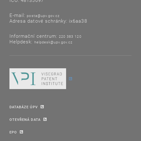
IČO: 48135097
E-mail:
posta@upv.gov.cz
Adresa datové schránky: ix6aa38
Informační centrum:
220 383 120
Helpdesk:
helpdesk@upv.gov.cz
DATABÁZE ÚPV
OTEVŘENÁ DATA
EPO