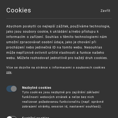
Cookies
Zavřít
MENU
Abychom poskytli co nejlepší zážitek, používáme technologie,
jako jsou soubory cookie, k ukládání a/nebo přístupu k
informacím o zařízení. Souhlas s těmito technologiemi nám
umožní zpracovávat osobní údaje, jako je chování při
procházení nebo jedinečná ID na tomto webu. Nesouhlas
může nepříznivě ovlivnit určité vlastnosti a funkce našeho
webu. Můžete rozhodovat jednotlivě pro každý druh cookies.
Více se dozvíte na stránce s informacemi o souborech cookies
VAROVÁNÍ
Finanční podpora
zde
.
Nevyžádané výzvy k uhrazení poplatku za
pro správu duševního vlastnictví pro malé
registraci průmyslových práv
a střední podniky
Nezbytné cookies
Tyto cookies jsou nezbytné pro zajištění základní
funkčnosti webových stránek a nelze bez nich
realizovat požadovanou funkcionalitu (např. správné
zobrazení stránky, session id, nastavení souhlasů).