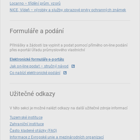
Locarno – třídění prům. vzorů
NICE, Vídeň – výrobky a služby, obrazové prvky ochranných známek
Formuláře a podání
Přihlášky a žádosti lze vyplnit a podat pomocí přímého on‑line podání
přes e‑portál Úřadu průmyslového vlastnictví
Elektronické formuláře e-portálu
Jak on-line podat – stručný návod
Co nabízí elektronické podání
Užitečné odkazy
V této sekci je možné nalézt odkazy na další užitečné zdroje informací
Tuzemské instituce
Zahraniční instituce
Často kladené otázky (FAQ)
Informace z Evropské unie a mezinárodních organizací