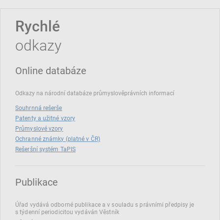
Rychlé
odkazy
Online databáze
Odkazy na národní databáze průmyslověprávních informací
Souhrnná rešerše
Patenty a užitné vzory
Průmyslové vzory
Ochranné známky (platné v ČR)
Rešeršní systém TaPIS
Publikace
Úřad vydává odborné publikace a v souladu s právními předpisy je
s týdenní periodicitou vydáván Věstník