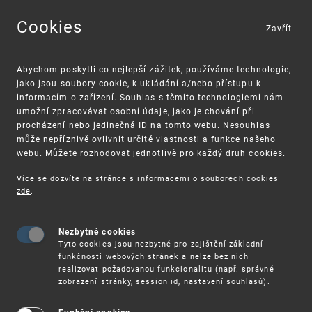
Cookies
Zavřít
MENU
Abychom poskytli co nejlepší zážitek, používáme technologie,
jako jsou soubory cookie, k ukládání a/nebo přístupu k
informacím o zařízení. Souhlas s těmito technologiemi nám
umožní zpracovávat osobní údaje, jako je chování při
procházení nebo jedinečná ID na tomto webu. Nesouhlas
může nepříznivě ovlivnit určité vlastnosti a funkce našeho
webu. Můžete rozhodovat jednotlivě pro každý druh cookies.
Více se dozvíte na stránce s informacemi o souborech cookies
VAROVÁNÍ
Finanční podpora
zde
.
Nevyžádané výzvy k uhrazení poplatku za
pro správu duševního vlastnictví pro malé
registraci průmyslových práv
a střední podniky
Nezbytné cookies
Tyto cookies jsou nezbytné pro zajištění základní
funkčnosti webových stránek a nelze bez nich
realizovat požadovanou funkcionalitu (např. správné
zobrazení stránky, session id, nastavení souhlasů).