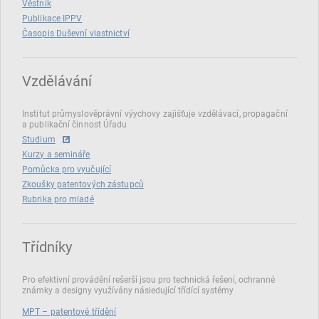
Věstník
Publikace IPPV
Časopis Duševní vlastnictví
Vzdělávání
Institut průmyslověprávní výychovy zajišťuje vzdělávací, propagační
a publikační činnost Úřadu
Studium
Kurzy a semináře
Pomůcka pro vyučující
Zkoušky patentových zástupců
Rubrika pro mladé
Třídníky
Pro efektivní provádění rešerší jsou pro technická řešení, ochranné
známky a designy využívány následující třídící systémy
MPT – patentové třídění