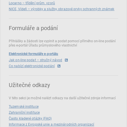
Locarno – třídění prům. vzorů
NICE, Vídeň – výrobky a služby, obrazové prvky ochranných známek
Formuláře a podání
Přihlášky a žádosti lze vyplnit a podat pomocí přímého on‑line podání
přes e‑portál Úřadu průmyslového vlastnictví
Elektronické formuláře e-portálu
Jak on-line podat – stručný návod
Co nabízí elektronické podání
Užitečné odkazy
V této sekci je možné nalézt odkazy na další užitečné zdroje informací
Tuzemské instituce
Zahraniční instituce
Často kladené otázky (FAQ)
Informace z Evropské unie a mezinárodních organizací