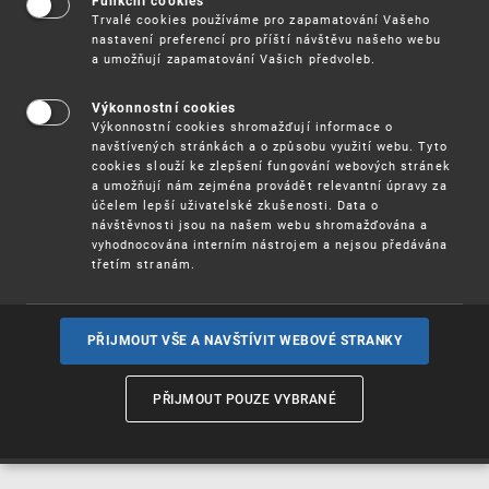
Funkční cookies
Vynálezy / Patenty
Trvalé cookies používáme pro zapamatování Vašeho
nastavení preferencí pro příští návštěvu našeho webu
a umožňují zapamatování Vašich předvoleb.
Užitné
vzory
Výkonnostní cookies
Výkonnostní cookies shromažďují informace o
navštívených stránkách a o způsobu využití webu. Tyto
cookies slouží ke zlepšení fungování webových stránek
Ochranné
známky
a umožňují nám zejména provádět relevantní úpravy za
účelem lepší uživatelské zkušenosti. Data o
návštěvnosti jsou na našem webu shromažďována a
vyhodnocována interním nástrojem a nejsou předávána
třetím stranám.
Průmyslové
vzory
PŘIJMOUT VŠE A NAVŠTÍVIT WEBOVÉ STRANKY
Označení původu
a zeměpisná
PŘIJMOUT POUZE VYBRANÉ
označení