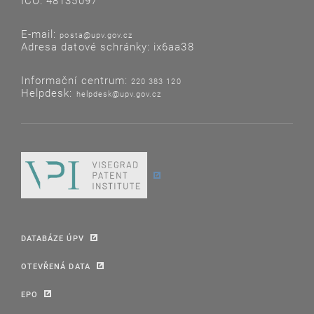
IČO: 48135097
E-mail:
posta@upv.gov.cz
Adresa datové schránky: ix6aa38
Informační centrum:
220 383 120
Helpdesk:
helpdesk@upv.gov.cz
DATABÁZE ÚPV
OTEVŘENÁ DATA
EPO