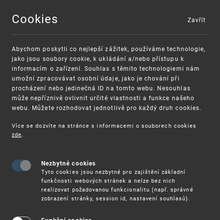
Cookies
Zavřít
MENU
Abychom poskytli co nejlepší zážitek, používáme technologie,
jako jsou soubory cookie, k ukládání a/nebo přístupu k
informacím o zařízení. Souhlas s těmito technologiemi nám
umožní zpracovávat osobní údaje, jako je chování při
procházení nebo jedinečná ID na tomto webu. Nesouhlas
může nepříznivě ovlivnit určité vlastnosti a funkce našeho
webu. Můžete rozhodovat jednotlivě pro každý druh cookies.
Více se dozvíte na stránce s informacemi o souborech cookies
VAROVÁNÍ
Finanční podpora
zde
.
Nevyžádané výzvy k uhrazení poplatku za
pro správu duševního vlastnictví pro malé
registraci průmyslových práv
a střední podniky
Nezbytné cookies
Tyto cookies jsou nezbytné pro zajištění základní
funkčnosti webových stránek a nelze bez nich
realizovat požadovanou funkcionalitu (např. správné
zobrazení stránky, session id, nastavení souhlasů).