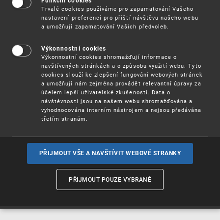
Funkční cookies
Vynálezy / Patenty
Trvalé cookies používáme pro zapamatování Vašeho
nastavení preferencí pro příští návštěvu našeho webu
a umožňují zapamatování Vašich předvoleb.
Užitné
vzory
Výkonnostní cookies
Výkonnostní cookies shromažďují informace o
navštívených stránkách a o způsobu využití webu. Tyto
cookies slouží ke zlepšení fungování webových stránek
Ochranné
známky
a umožňují nám zejména provádět relevantní úpravy za
účelem lepší uživatelské zkušenosti. Data o
návštěvnosti jsou na našem webu shromažďována a
vyhodnocována interním nástrojem a nejsou předávána
třetím stranám.
Průmyslové
vzory
PŘIJMOUT VŠE A NAVŠTÍVIT WEBOVÉ STRANKY
Označení původu
a zeměpisná
PŘIJMOUT POUZE VYBRANÉ
označení