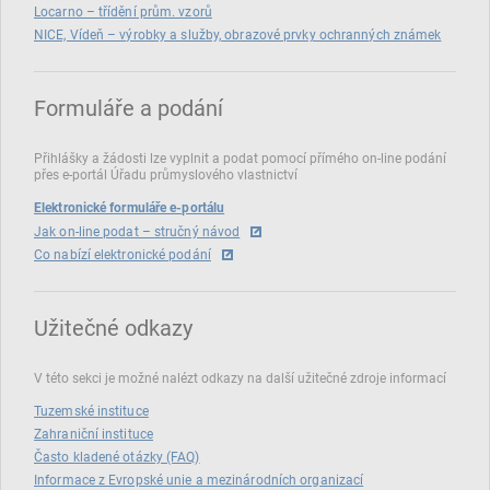
Locarno – třídění prům. vzorů
NICE, Vídeň – výrobky a služby, obrazové prvky ochranných známek
Formuláře a podání
Přihlášky a žádosti lze vyplnit a podat pomocí přímého on‑line podání
přes e‑portál Úřadu průmyslového vlastnictví
Elektronické formuláře e-portálu
Jak on-line podat – stručný návod
Co nabízí elektronické podání
Užitečné odkazy
V této sekci je možné nalézt odkazy na další užitečné zdroje informací
Tuzemské instituce
Zahraniční instituce
Často kladené otázky (FAQ)
Informace z Evropské unie a mezinárodních organizací