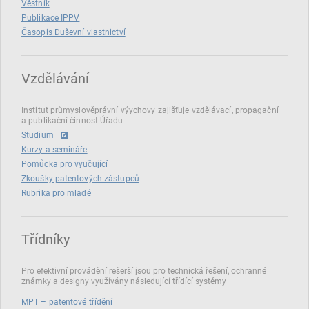
Věstník
Publikace IPPV
Časopis Duševní vlastnictví
Vzdělávání
Institut průmyslověprávní výychovy zajišťuje vzdělávací, propagační
a publikační činnost Úřadu
Studium
Kurzy a semináře
Pomůcka pro vyučující
Zkoušky patentových zástupců
Rubrika pro mladé
Třídníky
Pro efektivní provádění rešerší jsou pro technická řešení, ochranné
známky a designy využívány následující třídící systémy
MPT – patentové třídění