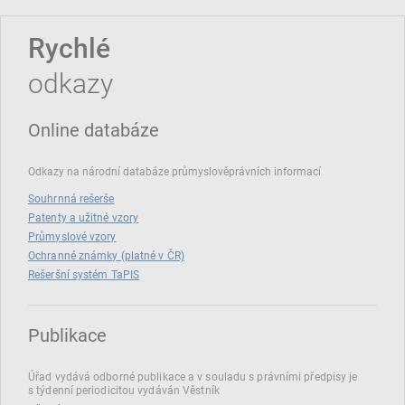
Rychlé
odkazy
Online databáze
Odkazy na národní databáze průmyslověprávních informací
Souhrnná rešerše
Patenty a užitné vzory
Průmyslové vzory
Ochranné známky (platné v ČR)
Rešeršní systém TaPIS
Publikace
Úřad vydává odborné publikace a v souladu s právními předpisy je
s týdenní periodicitou vydáván Věstník