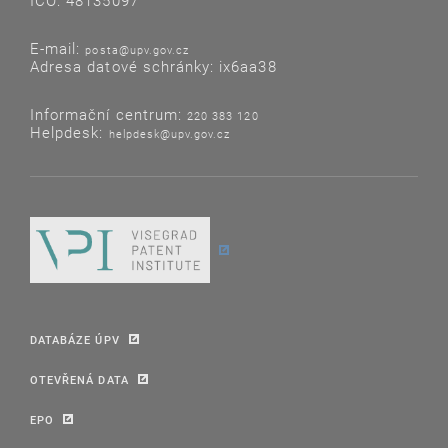
IČO: 48135097
E-mail:
posta@upv.gov.cz
Adresa datové schránky: ix6aa38
Informační centrum:
220 383 120
Helpdesk:
helpdesk@upv.gov.cz
DATABÁZE ÚPV
OTEVŘENÁ DATA
EPO