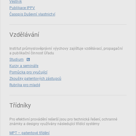
Věstník
Publikace IPPV
Časopis Duševní vlastnictví
Vzdělávání
Institut průmyslověprávní výychovy zajišťuje vzdělávací, propagační
a publikační činnost Úřadu
Studium
Kurzy a semináře
Pomůcka pro vyučující
Zkoušky patentových zástupců
Rubrika pro mladé
Třídníky
Pro efektivní provádění rešerší jsou pro technická řešení, ochranné
známky a designy využívány následující třídící systémy
MPT – patentové třídění