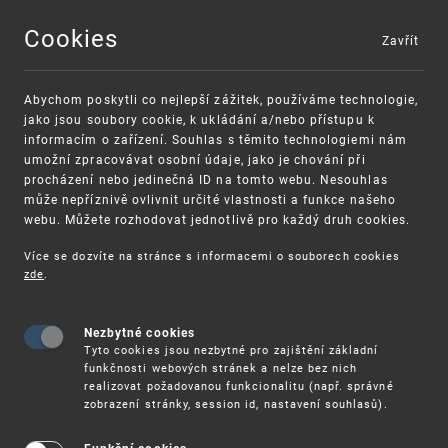
Cookies
Zavřít
MENU
Abychom poskytli co nejlepší zážitek, používáme technologie,
jako jsou soubory cookie, k ukládání a/nebo přístupu k
informacím o zařízení. Souhlas s těmito technologiemi nám
umožní zpracovávat osobní údaje, jako je chování při
procházení nebo jedinečná ID na tomto webu. Nesouhlas
může nepříznivě ovlivnit určité vlastnosti a funkce našeho
webu. Můžete rozhodovat jednotlivě pro každý druh cookies.
Více se dozvíte na stránce s informacemi o souborech cookies
VAROVÁNÍ
Finanční podpora
zde
.
Nevyžádané výzvy k uhrazení poplatku za
pro správu duševního vlastnictví pro malé
registraci průmyslových práv
a střední podniky
Nezbytné cookies
Tyto cookies jsou nezbytné pro zajištění základní
funkčnosti webových stránek a nelze bez nich
realizovat požadovanou funkcionalitu (např. správné
zobrazení stránky, session id, nastavení souhlasů).