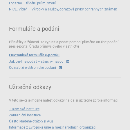
Locarno – třídění prům. vzorů
NICE, Vídeň – výrobky a služby, obrazové prvky ochranných známek
Formuláře a podání
Přihlášky a žádosti lze vyplnit a podat pomocí přímého on‑line podání
přes e‑portál Úřadu průmyslového vlastnictví
Elektronické formuláře e-portálu
Jak on-line podat – stručný návod
Co nabízí elektronické podání
Užitečné odkazy
V této sekci je možné nalézt odkazy na další užitečné zdroje informací
Tuzemské instituce
Zahraniční instituce
Často kladené otázky (FAQ)
Informace z Evropské unie a mezinárodních organizací