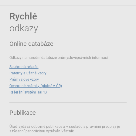
Rychlé
odkazy
Online databáze
Odkazy na národní databáze průmyslověprávních informací
Souhrnná rešerše
Patenty a užitné vzory
Průmyslové vzory
Ochranné známky (platné v ČR)
Rešeršní systém TaPIS
Publikace
Úřad vydává odborné publikace a v souladu s právními předpisy je
s týdenní periodicitou vydáván Věstník