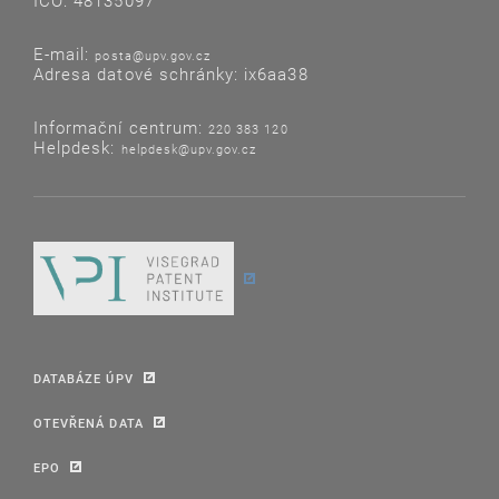
IČO: 48135097
E-mail:
posta@upv.gov.cz
Adresa datové schránky: ix6aa38
Informační centrum:
220 383 120
Helpdesk:
helpdesk@upv.gov.cz
DATABÁZE ÚPV
OTEVŘENÁ DATA
EPO