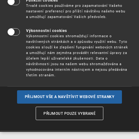
Funkční cookies
Vynálezy / Patenty
Trvalé cookies používáme pro zapamatování Vašeho
nastavení preferencí pro příští návštěvu našeho webu
a umožňují zapamatování Vašich předvoleb.
Užitné
vzory
Výkonnostní cookies
Výkonnostní cookies shromažďují informace o
navštívených stránkách a o způsobu využití webu. Tyto
cookies slouží ke zlepšení fungování webových stránek
Ochranné
známky
a umožňují nám zejména provádět relevantní úpravy za
účelem lepší uživatelské zkušenosti. Data o
návštěvnosti jsou na našem webu shromažďována a
vyhodnocována interním nástrojem a nejsou předávána
třetím stranám.
Průmyslové
vzory
PŘIJMOUT VŠE A NAVŠTÍVIT WEBOVÉ STRANKY
Označení původu
a zeměpisná
PŘIJMOUT POUZE VYBRANÉ
označení