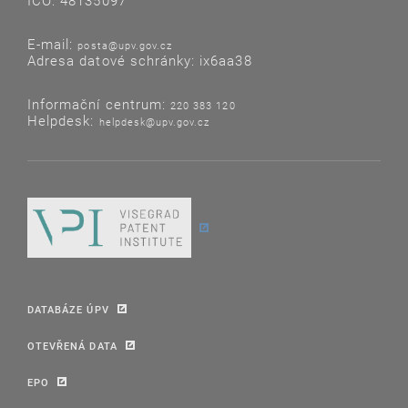
IČO: 48135097
E-mail:
posta@upv.gov.cz
Adresa datové schránky: ix6aa38
Informační centrum:
220 383 120
Helpdesk:
helpdesk@upv.gov.cz
DATABÁZE ÚPV
OTEVŘENÁ DATA
EPO