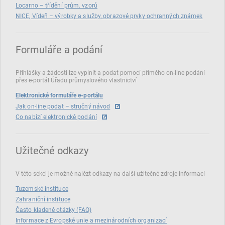
Locarno – třídění prům. vzorů
NICE, Vídeň – výrobky a služby, obrazové prvky ochranných známek
Formuláře a podání
Přihlášky a žádosti lze vyplnit a podat pomocí přímého on‑line podání
přes e‑portál Úřadu průmyslového vlastnictví
Elektronické formuláře e-portálu
Jak on-line podat – stručný návod
Co nabízí elektronické podání
Užitečné odkazy
V této sekci je možné nalézt odkazy na další užitečné zdroje informací
Tuzemské instituce
Zahraniční instituce
Často kladené otázky (FAQ)
Informace z Evropské unie a mezinárodních organizací