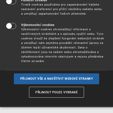
Funkční cookies
Vynálezy / Patenty
Trvalé cookies používáme pro zapamatování Vašeho
nastavení preferencí pro příští návštěvu našeho webu
a umožňují zapamatování Vašich předvoleb.
Užitné
vzory
Výkonnostní cookies
Výkonnostní cookies shromažďují informace o
navštívených stránkách a o způsobu využití webu. Tyto
cookies slouží ke zlepšení fungování webových stránek
Ochranné
známky
a umožňují nám zejména provádět relevantní úpravy za
účelem lepší uživatelské zkušenosti. Data o
návštěvnosti jsou na našem webu shromažďována a
vyhodnocována interním nástrojem a nejsou předávána
třetím stranám.
Průmyslové
vzory
PŘIJMOUT VŠE A NAVŠTÍVIT WEBOVÉ STRANKY
Označení původu
a zeměpisná
PŘIJMOUT POUZE VYBRANÉ
označení