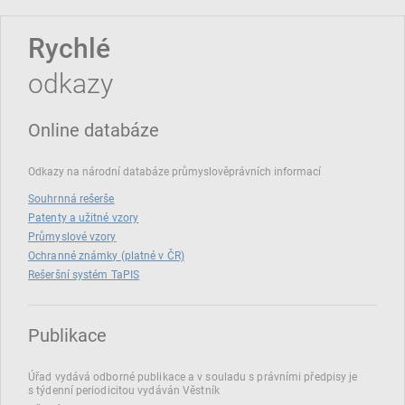
Rychlé
odkazy
Online databáze
Odkazy na národní databáze průmyslověprávních informací
Souhrnná rešerše
Patenty a užitné vzory
Průmyslové vzory
Ochranné známky (platné v ČR)
Rešeršní systém TaPIS
Publikace
Úřad vydává odborné publikace a v souladu s právními předpisy je
s týdenní periodicitou vydáván Věstník