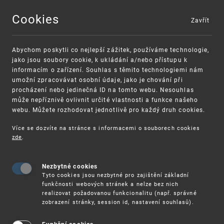
Cookies
Zavřít
MENU
Abychom poskytli co nejlepší zážitek, používáme technologie,
jako jsou soubory cookie, k ukládání a/nebo přístupu k
informacím o zařízení. Souhlas s těmito technologiemi nám
umožní zpracovávat osobní údaje, jako je chování při
procházení nebo jedinečná ID na tomto webu. Nesouhlas
může nepříznivě ovlivnit určité vlastnosti a funkce našeho
webu. Můžete rozhodovat jednotlivě pro každý druh cookies.
Více se dozvíte na stránce s informacemi o souborech cookies
VAROVÁNÍ
Finanční podpora
zde
.
Nevyžádané výzvy k uhrazení poplatku za
pro správu duševního vlastnictví pro malé
registraci průmyslových práv
a střední podniky
Nezbytné cookies
Tyto cookies jsou nezbytné pro zajištění základní
funkčnosti webových stránek a nelze bez nich
realizovat požadovanou funkcionalitu (např. správné
zobrazení stránky, session id, nastavení souhlasů).