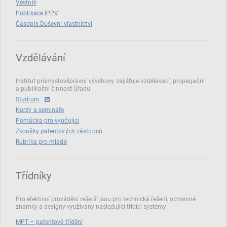
Věstník
Publikace IPPV
Časopis Duševní vlastnictví
Vzdělávání
Institut průmyslověprávní výychovy zajišťuje vzdělávací, propagační
a publikační činnost Úřadu
Studium
Kurzy a semináře
Pomůcka pro vyučující
Zkoušky patentových zástupců
Rubrika pro mladé
Třídníky
Pro efektivní provádění rešerší jsou pro technická řešení, ochranné
známky a designy využívány následující třídící systémy
MPT – patentové třídění