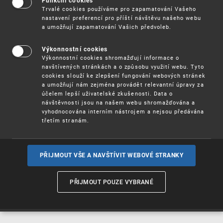
Funkční cookies
Vynálezy / Patenty
Trvalé cookies používáme pro zapamatování Vašeho
nastavení preferencí pro příští návštěvu našeho webu
a umožňují zapamatování Vašich předvoleb.
Užitné
vzory
Výkonnostní cookies
Výkonnostní cookies shromažďují informace o
navštívených stránkách a o způsobu využití webu. Tyto
cookies slouží ke zlepšení fungování webových stránek
Ochranné
známky
a umožňují nám zejména provádět relevantní úpravy za
účelem lepší uživatelské zkušenosti. Data o
návštěvnosti jsou na našem webu shromažďována a
vyhodnocována interním nástrojem a nejsou předávána
třetím stranám.
Průmyslové
vzory
PŘIJMOUT VŠE A NAVŠTÍVIT WEBOVÉ STRANKY
Označení původu
a zeměpisná
PŘIJMOUT POUZE VYBRANÉ
označení