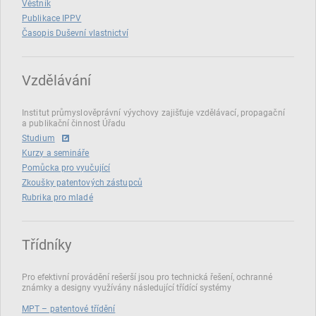
Věstník
Publikace IPPV
Časopis Duševní vlastnictví
Vzdělávání
Institut průmyslověprávní výychovy zajišťuje vzdělávací, propagační
a publikační činnost Úřadu
Studium
Kurzy a semináře
Pomůcka pro vyučující
Zkoušky patentových zástupců
Rubrika pro mladé
Třídníky
Pro efektivní provádění rešerší jsou pro technická řešení, ochranné
známky a designy využívány následující třídící systémy
MPT – patentové třídění