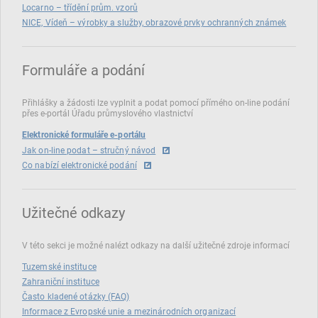
Locarno – třídění prům. vzorů
NICE, Vídeň – výrobky a služby, obrazové prvky ochranných známek
Formuláře a podání
Přihlášky a žádosti lze vyplnit a podat pomocí přímého on‑line podání
přes e‑portál Úřadu průmyslového vlastnictví
Elektronické formuláře e-portálu
Jak on-line podat – stručný návod
Co nabízí elektronické podání
Užitečné odkazy
V této sekci je možné nalézt odkazy na další užitečné zdroje informací
Tuzemské instituce
Zahraniční instituce
Často kladené otázky (FAQ)
Informace z Evropské unie a mezinárodních organizací