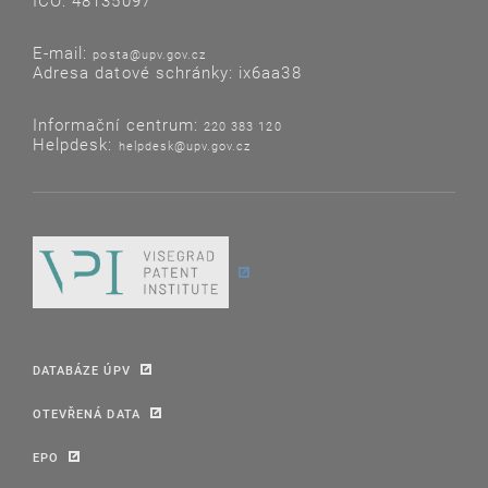
IČO: 48135097
E-mail:
posta@upv.gov.cz
Adresa datové schránky: ix6aa38
Informační centrum:
220 383 120
Helpdesk:
helpdesk@upv.gov.cz
DATABÁZE ÚPV
OTEVŘENÁ DATA
EPO