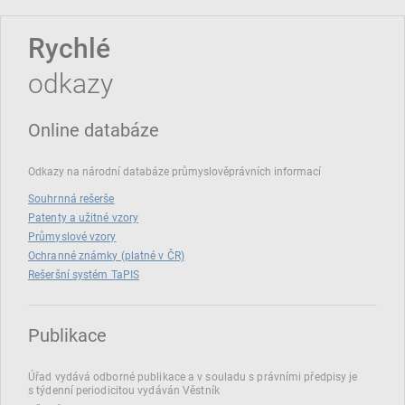
Rychlé
odkazy
Online databáze
Odkazy na národní databáze průmyslověprávních informací
Souhrnná rešerše
Patenty a užitné vzory
Průmyslové vzory
Ochranné známky (platné v ČR)
Rešeršní systém TaPIS
Publikace
Úřad vydává odborné publikace a v souladu s právními předpisy je
s týdenní periodicitou vydáván Věstník