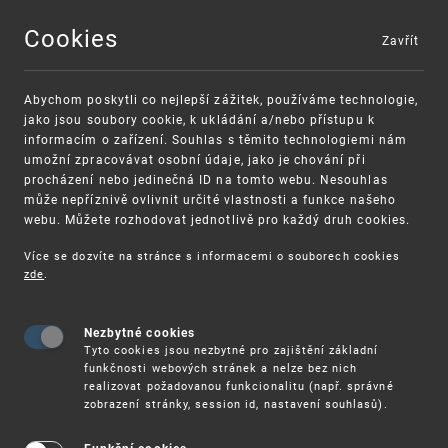
Cookies
Zavřít
MENU
Abychom poskytli co nejlepší zážitek, používáme technologie,
jako jsou soubory cookie, k ukládání a/nebo přístupu k
informacím o zařízení. Souhlas s těmito technologiemi nám
umožní zpracovávat osobní údaje, jako je chování při
procházení nebo jedinečná ID na tomto webu. Nesouhlas
může nepříznivě ovlivnit určité vlastnosti a funkce našeho
webu. Můžete rozhodovat jednotlivě pro každý druh cookies.
Více se dozvíte na stránce s informacemi o souborech cookies
VAROVÁNÍ
Finanční podpora
zde
.
Nevyžádané výzvy k uhrazení poplatku za
pro správu duševního vlastnictví pro malé
registraci průmyslových práv
a střední podniky
Nezbytné cookies
Tyto cookies jsou nezbytné pro zajištění základní
funkčnosti webových stránek a nelze bez nich
realizovat požadovanou funkcionalitu (např. správné
zobrazení stránky, session id, nastavení souhlasů).