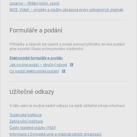
Locarno – třídění prům. vzorů
NICE, Vídeň – výrobky a služby, obrazové prvky ochranných známek
Formuláře a podání
Přihlášky a žádosti lze vyplnit a podat pomocí přímého on‑line podání
přes e‑portál Úřadu průmyslového vlastnictví
Elektronické formuláře e-portálu
Jak on-line podat – stručný návod
Co nabízí elektronické podání
Užitečné odkazy
V této sekci je možné nalézt odkazy na další užitečné zdroje informací
Tuzemské instituce
Zahraniční instituce
Často kladené otázky (FAQ)
Informace z Evropské unie a mezinárodních organizací