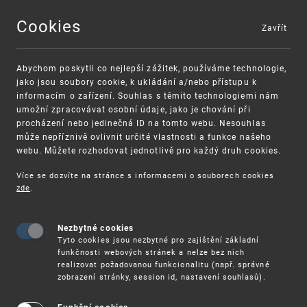
Cookies
Zavřít
MENU
Abychom poskytli co nejlepší zážitek, používáme technologie,
jako jsou soubory cookie, k ukládání a/nebo přístupu k
informacím o zařízení. Souhlas s těmito technologiemi nám
umožní zpracovávat osobní údaje, jako je chování při
procházení nebo jedinečná ID na tomto webu. Nesouhlas
může nepříznivě ovlivnit určité vlastnosti a funkce našeho
webu. Můžete rozhodovat jednotlivě pro každý druh cookies.
Více se dozvíte na stránce s informacemi o souborech cookies
VAROVÁNÍ
Finanční podpora
zde
.
Nevyžádané výzvy k uhrazení poplatku za
pro správu duševního vlastnictví pro malé
registraci průmyslových práv
a střední podniky
Nezbytné cookies
Tyto cookies jsou nezbytné pro zajištění základní
funkčnosti webových stránek a nelze bez nich
realizovat požadovanou funkcionalitu (např. správné
zobrazení stránky, session id, nastavení souhlasů).