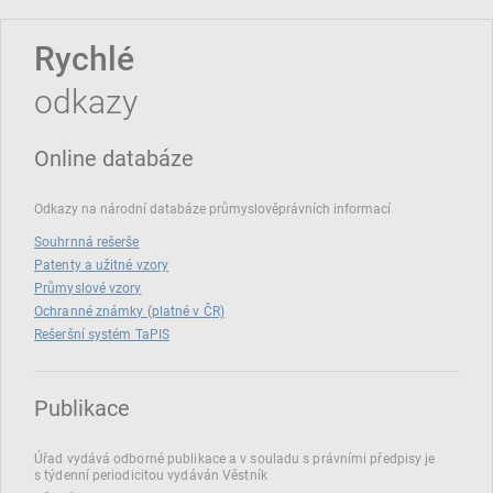
Rychlé
odkazy
Online databáze
Odkazy na národní databáze průmyslověprávních informací
Souhrnná rešerše
Patenty a užitné vzory
Průmyslové vzory
Ochranné známky (platné v ČR)
Rešeršní systém TaPIS
Publikace
Úřad vydává odborné publikace a v souladu s právními předpisy je
s týdenní periodicitou vydáván Věstník