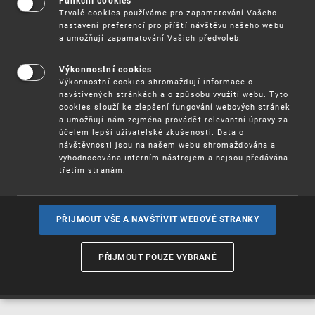
Funkční cookies
Vynálezy / Patenty
Trvalé cookies používáme pro zapamatování Vašeho
nastavení preferencí pro příští návštěvu našeho webu
a umožňují zapamatování Vašich předvoleb.
Užitné
vzory
Výkonnostní cookies
Výkonnostní cookies shromažďují informace o
navštívených stránkách a o způsobu využití webu. Tyto
cookies slouží ke zlepšení fungování webových stránek
Ochranné
známky
a umožňují nám zejména provádět relevantní úpravy za
účelem lepší uživatelské zkušenosti. Data o
návštěvnosti jsou na našem webu shromažďována a
vyhodnocována interním nástrojem a nejsou předávána
třetím stranám.
Průmyslové
vzory
PŘIJMOUT VŠE A NAVŠTÍVIT WEBOVÉ STRANKY
Označení původu
a zeměpisná
PŘIJMOUT POUZE VYBRANÉ
označení