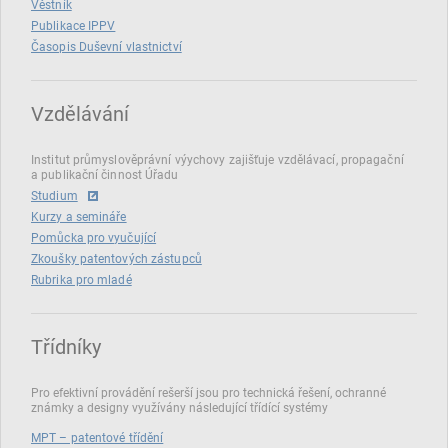
Věstník
Publikace IPPV
Časopis Duševní vlastnictví
Vzdělávání
Institut průmyslověprávní výychovy zajišťuje vzdělávací, propagační
a publikační činnost Úřadu
Studium
Kurzy a semináře
Pomůcka pro vyučující
Zkoušky patentových zástupců
Rubrika pro mladé
Třídníky
Pro efektivní provádění rešerší jsou pro technická řešení, ochranné
známky a designy využívány následující třídící systémy
MPT – patentové třídění