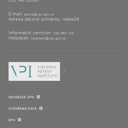
IČO: 48135097
E-mail:
posta@upv.gov.cz
Adresa datové schránky: ix6aa38
Informační centrum:
220 383 120
Helpdesk:
helpdesk@upv.gov.cz
DATABÁZE ÚPV
OTEVŘENÁ DATA
EPO