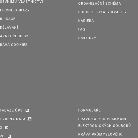
ŠEVNÍMU VLASTNICTVÍ
ORGANIZAČNÍ SCHÉMA
ITEČNÉ ODKAZY
ISO CERTIFIKÁTY KVALITY
BLIKACE
KARIÉRA
DĚLÁVÁNÍ
FAQ
ÁVNÍ PŘEDPISY
SMLOUVY
RÁVA COOKIES
TABÁZE ÚPV
FORMULÁŘE
EVŘENÁ DATA
PRAVIDLA PRO PŘIJÍMÁNÍ
ELEKTRONICKÝCH SOUBORŮ
PO
PRÁVA PRŮMYSLOVÉHO
IPO