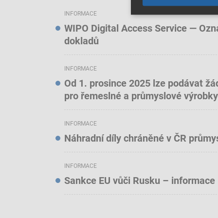
INFORMACE
WIPO Digital Access Service — Oznám
dokladů
INFORMACE
Od 1. prosince 2025 lze podávat žá
pro řemeslné a průmyslové výrobky
INFORMACE
Náhradní díly chráněné v ČR prům
INFORMACE
Sankce EU vůči Rusku – informace 