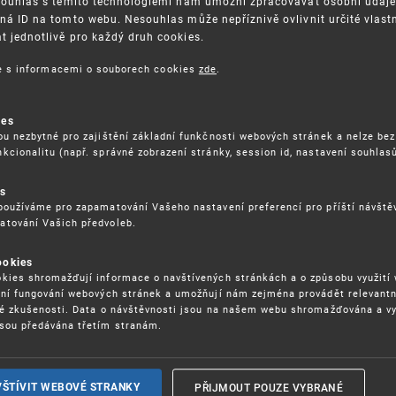
Souhlas s těmito technologiemi nám umožní zpracovávat osobní údaje, 
ná ID na tomto webu. Nesouhlas může nepříznivě ovlivnit určité vlast
 jednotlivě pro každý druh cookies.
3. 8. 2026
ce s informacemi o souborech cookies
zde
.
ckých služeb - 5.8.2026
ies
ou nezbytné pro zajištění základní funkčnosti webových stránek a nelze bez
17. 9. 2026
kcionalitu (např. správné zobrazení stránky, session id, nastavení souhlasů
rochu jinak (aneb když se značky hádají
es
používáme pro zapamatování Vašeho nastavení preferencí pro příští návšt
atování Vašich předvoleb.
22. 6. 2026
ookies
yzických tržištích nacházejících se mimo
kies shromažďují informace o navštívených stránkách a o způsobu využití
ém porušování IPR
ení fungování webových stránek a umožňují nám zejména provádět relevantn
ké zkušenosti. Data o návštěvnosti jsou na našem webu shromažďována a v
sou předávána třetím stranám.
22. 6. 2026
ny a vymáhání IPR ve třetích zemích
PŘIJMOUT POUZE VYBRANÉ
VŠTÍVIT WEBOVÉ STRANKY