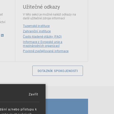
Užitečné odkazy
dat
V této sekci je možné nalézt odkazy na
s
další užitečné zdroje informací
ctví
Tuzemské instituce
Zahraniční instituce
Často kladené otázky (FAQ)
Informace z Evropské unie a
mezinárodních organizací
Povinně zveřejňované informace
DOTAZNÍK SPOKOJENOSTI
Zavřít
KALENDÁŘ
ádání a/nebo přístupu k