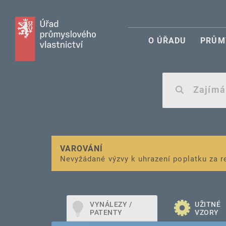
O ÚŘADU
PRŮM
VAROVÁNÍ
Finanční podpora
Nevyžádané výzvy k uhrazení poplatku za r
pro správu duševního vlastnictví pro mal
VYNÁLEZY /
UŽITNÉ
PATENTY
VZORY