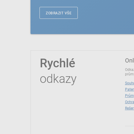
ZOBRAZIT VŠE
Rychlé
Onl
Odkaz
odkazy
průmy
Souhr
Paten
Prům
Ochra
Rešer