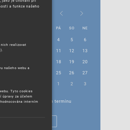
jako je chování při
nosti a funkce našeho
Srpen 2023
PO
ÚT
ST
ČT
PÁ
SO
NE
31
1
2
3
4
5
6
 nich realizovat
).
7
8
9
10
11
12
13
14
15
16
17
18
19
20
ěvu našeho webu a
21
22
23
24
25
26
27
28
29
30
31
1
2
3
 webu. Tyto cookies
í úpravy za účelem
Žádné akce ve vybraném termínu
yhodnocována interním
ZOBRAZIT VŠECHNY AKCE