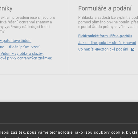
dníky
Formuláře a podání
fektivní provádění rešerší jsou pro
Přihlášky a žádosti lze vyplnit a po
ická řešení, ochranné známky a
pomocí přímého on‑line podání pře
ny využívány následující třídící
e‑portál Úřadu průmyslového vlastni
émy
Elektronické formuláře e-portálu
 patentové třídění
Jak on-line podat – stručný návod
no – třídění prům. vzorů
Co nabízí elektronické podání
 Vídeň – výrobky a služby,
zové prvky ochranných známek
lepší zážitek, používáme technologie, jako jsou soubory cookie, k ukl