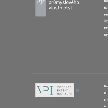
DU
UŽ
PU
VZ
PR
SP
DA
OT
E
W