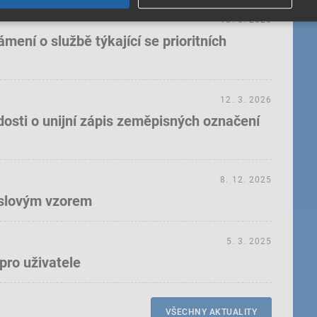
18. 5. 2026
ení o službě týkající se prioritních
12. 3. 2026
dosti o unijní zápis zeměpisných označení
8. 12. 2025
yslovým vzorem
5. 3. 2025
pro uživatele
VŠECHNY AKTUALITY