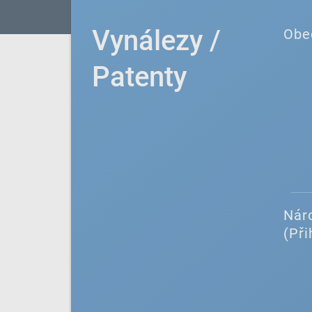
Vynálezy /
Obe
Patenty
Náro
(Při