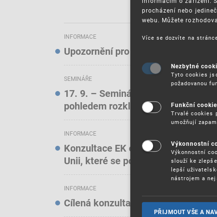
informacím o zařízení. 
procházení nebo jedineč
webu. Můžete rozhodovat
INFORMACE
Více se dozvíte na strán
Upozornění pro uživatele elektroni
Nezbytné cook
Tyto cookies js
SEMINÁŘE
požadovanou fun
17. 9. – Seminář: Známkové právo t
pohledem rozkladových oddělení)
Funkční cooki
Trvalé cookies 
umožňují zapam
INFORMACE
Výkonnostní c
Konzultace EK o online službách a f
Výkonnostní coo
Unii, které se podílejí na podstatn
slouží ke zlepš
lepší uživatels
nástrojem a nej
INFORMACE
Cílená konzultace EK o stavu ochra
PŘIJMOUT VŠE A NA