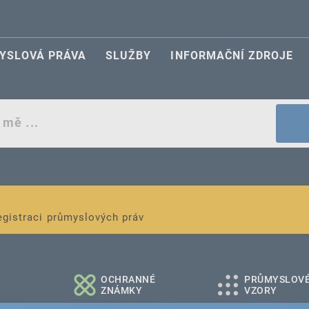
YSLOVÁ PRÁVA
SLUŽBY
INFORMAČNÍ ZDROJE
egistraci průmyslových práv
é a střední podniky
OCHRANNÉ
PRŮMYSLOV
ZNÁMKY
VZORY