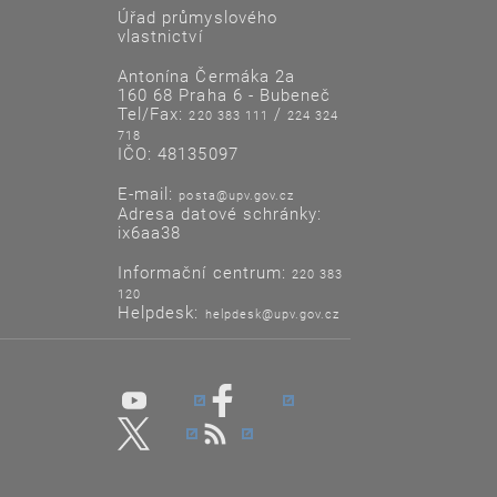
Úřad průmyslového
vlastnictví
Antonína Čermáka 2a
160 68 Praha 6 - Bubeneč
Tel/Fax:
/
220 383 111
224 324
718
IČO: 48135097
E-mail:
posta@upv.gov.cz
Adresa datové schránky:
ix6aa38
Informační centrum:
220 383
120
Helpdesk:
helpdesk@upv.gov.cz