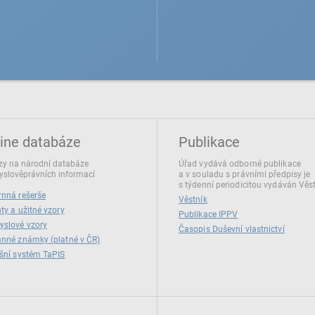
ine databáze
Publikace
y na národní databáze
Úřad vydává odborné publikace
slověprávních informací
a v souladu s právními předpisy je
s týdenní periodicitou vydáván Věs
nná rešerše
Věstník
ty a užitné vzory
Publikace IPPV
yslové vzory
Časopis Duševní vlastnictví
nné známky (platné v ČR)
šní systém TaPIS