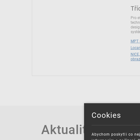
Tří
Pro e
techn
desig
syst
MPT –
Locar
NICE,
obra
Cookies
Aktuality
Abychom poskytli co nej