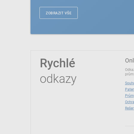
ZOBRAZIT VŠE
Rychlé
Onl
Odkaz
odkazy
průmy
Souhr
Paten
Prům
Ochra
Rešer