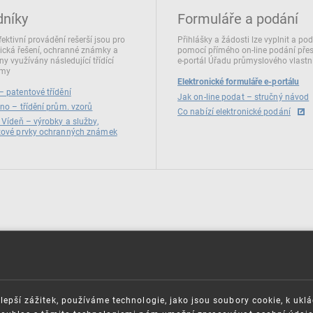
dníky
Formuláře a podání
fektivní provádění rešerší jsou pro
Přihlášky a žádosti lze vyplnit a po
ická řešení, ochranné známky a
pomocí přímého on‑line podání pře
ny využívány následující třídící
e‑portál Úřadu průmyslového vlastni
émy
Elektronické formuláře e-portálu
 patentové třídění
Jak on-line podat – stručný návod
no – třídění prům. vzorů
Co nabízí elektronické podání
 Vídeň – výrobky a služby,
zové prvky ochranných známek
lepší zážitek, používáme technologie, jako jsou soubory cookie, k ukl