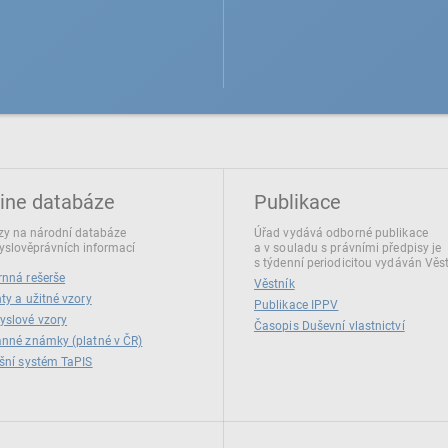
ine databáze
Publikace
y na národní databáze
Úřad vydává odborné publikace
slověprávních informací
a v souladu s právními předpisy je
s týdenní periodicitou vydáván Věs
nná rešerše
Věstník
ty a užitné vzory
Publikace IPPV
yslové vzory
Časopis Duševní vlastnictví
nné známky (platné v ČR)
šní systém TaPIS