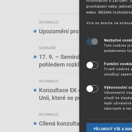
informacím o zařízení. 
procházení nebo jedineč
webu. Můžete rozhodovat
INFORMACE
Více se dozvíte na strán
Upozornění pro uživatele elektroni
Nezbytné cook
Tyto cookies js
SEMINÁŘE
požadovanou fun
17. 9. – Seminář: Známkové právo t
pohledem rozkladových oddělení)
Funkční cooki
Trvalé cookies 
umožňují zapam
INFORMACE
Výkonnostní c
Konzultace EK o online službách a f
Výkonnostní coo
Unii, které se podílejí na podstatn
slouží ke zlepš
lepší uživatels
nástrojem a nej
INFORMACE
Cílená konzultace EK o stavu ochra
PŘIJMOUT VŠE A NA