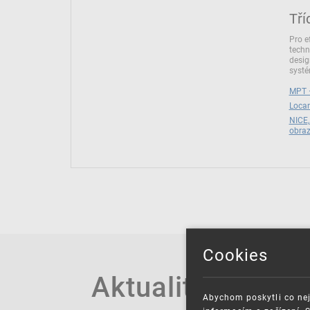
Tří
Pro e
techn
desig
syst
MPT –
Locar
NICE,
obra
Cookies
Aktuality
Abychom poskytli co nej