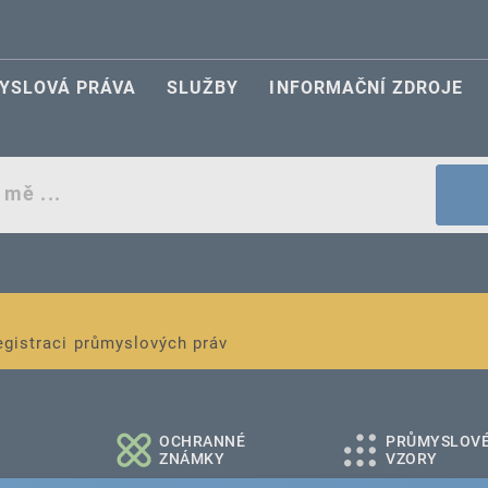
YSLOVÁ PRÁVA
SLUŽBY
INFORMAČNÍ ZDROJE
egistraci průmyslových práv
é a střední podniky
OCHRANNÉ
PRŮMYSLOV
ZNÁMKY
VZORY