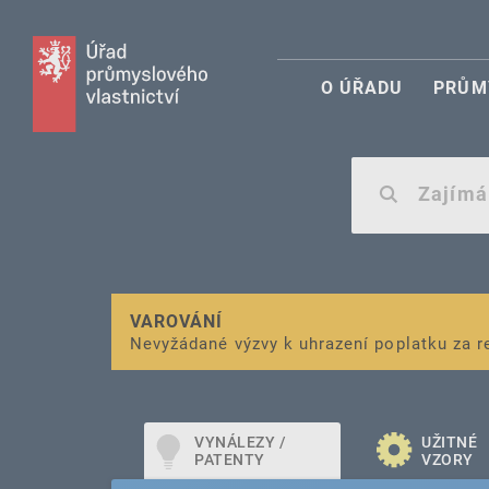
O ÚŘADU
PRŮM
VAROVÁNÍ
Finanční podpora
Nevyžádané výzvy k uhrazení poplatku za r
pro správu duševního vlastnictví pro mal
VYNÁLEZY /
UŽITNÉ
PATENTY
VZORY