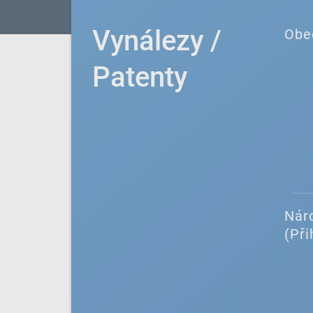
Vynálezy /
Obe
Patenty
Náro
(Při