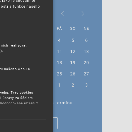
jako je chování při
nosti a funkce našeho
Srpen 2023
PO
ÚT
ST
ČT
PÁ
SO
NE
31
1
2
3
4
5
6
 nich realizovat
).
7
8
9
10
11
12
13
14
15
16
17
18
19
20
ěvu našeho webu a
21
22
23
24
25
26
27
28
29
30
31
1
2
3
 webu. Tyto cookies
í úpravy za účelem
Žádné akce ve vybraném termínu
yhodnocována interním
ZOBRAZIT VŠECHNY AKCE