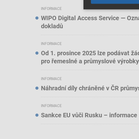
INFORMACE
WIPO Digital Access Service — Oznám
dokladů
INFORMACE
Od 1. prosince 2025 lze podávat žá
pro řemeslné a průmyslové výrobky
INFORMACE
Náhradní díly chráněné v ČR prům
INFORMACE
Sankce EU vůči Rusku – informace 