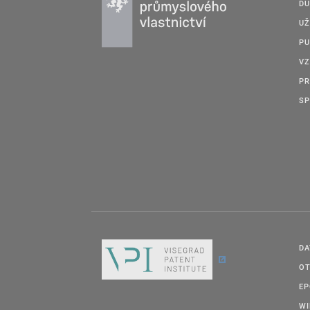
DU
UŽ
PU
VZ
PR
SP
DA
OT
E
W