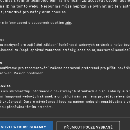
Souhlas s těmito technologiemi nám umožní zpracovávat osobní údaje, 
ná ID na tomto webu. Nesouhlas může nepříznivě ovlivnit určité vlast
 jednotlivě pro každý druh cookies.
3. 8. 2026
ce s informacemi o souborech cookies
zde
.
ckých služeb - 5.8.2026
ies
ou nezbytné pro zajištění základní funkčnosti webových stránek a nelze bez
17. 9. 2026
kcionalitu (např. správné zobrazení stránky, session id, nastavení souhlasů
rochu jinak (aneb když se značky hádají
es
používáme pro zapamatování Vašeho nastavení preferencí pro příští návšt
atování Vašich předvoleb.
22. 6. 2026
ookies
yzických tržištích nacházejících se mimo
kies shromažďují informace o navštívených stránkách a o způsobu využití
ém porušování IPR
ení fungování webových stránek a umožňují nám zejména provádět relevantn
ké zkušenosti. Data o návštěvnosti jsou na našem webu shromažďována a v
sou předávána třetím stranám.
22. 6. 2026
ny a vymáhání IPR ve třetích zemích
PŘIJMOUT POUZE VYBRANÉ
VŠTÍVIT WEBOVÉ STRANKY