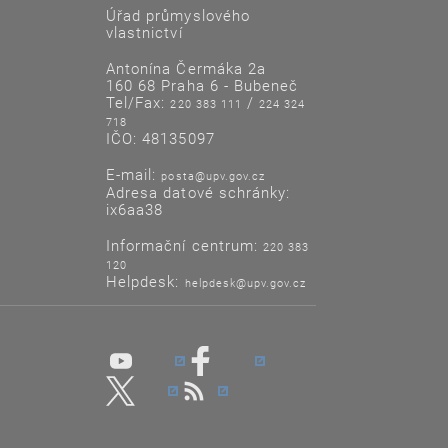
Úřad průmyslového
vlastnictví
Antonína Čermáka 2a
160 68 Praha 6 - Bubeneč
Tel/Fax:
/
220 383 111
224 324
718
IČO: 48135097
E-mail:
posta@upv.gov.cz
Adresa datové schránky:
ix6aa38
Informační centrum:
220 383
120
Helpdesk:
helpdesk@upv.gov.cz