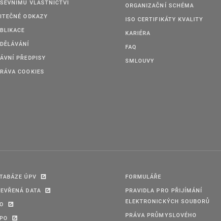
ŠEVNÍMU VLASTNICTVÍ
ORGANIZAČNÍ SCHÉMA
ITEČNÉ ODKAZY
ISO CERTIFIKÁTY KVALITY
BLIKACE
KARIÉRA
DĚLÁVÁNÍ
FAQ
ÁVNÍ PŘEDPISY
SMLOUVY
RÁVA COOKIES
TABÁZE ÚPV
FORMULÁŘE
EVŘENÁ DATA
PRAVIDLA PRO PŘIJÍMÁNÍ
ELEKTRONICKÝCH SOUBORŮ
PO
PRÁVA PRŮMYSLOVÉHO
IPO