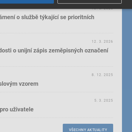
18. 5. 2026
ení o službě týkající se prioritních
12. 3. 2026
dosti o unijní zápis zeměpisných označení
8. 12. 2025
yslovým vzorem
5. 3. 2025
pro uživatele
VŠECHNY AKTUALITY