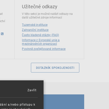
Užitečné odkazy
dat
V této sekci je možné nalézt odkazy na
s
další užitečné zdroje informací
ctví
Tuzemské instituce
Zahraniční instituce
Často kladené otázky (FAQ)
Informace z Evropské unie a
mezinárodních organizací
Povinně zveřejňované informace
DOTAZNÍK SPOKOJENOSTI
Zavřít
KALENDÁŘ
ádání a/nebo přístupu k