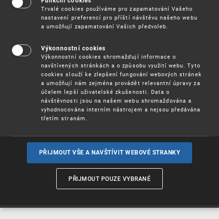
Funkční cookies
Vynálezy / Patenty
Trvalé cookies používáme pro zapamatování Vašeho
nastavení preferencí pro příští návštěvu našeho webu
a umožňují zapamatování Vašich předvoleb.
Užitné
vzory
Výkonnostní cookies
Výkonnostní cookies shromažďují informace o
navštívených stránkách a o způsobu využití webu. Tyto
cookies slouží ke zlepšení fungování webových stránek
Ochranné
známky
a umožňují nám zejména provádět relevantní úpravy za
účelem lepší uživatelské zkušenosti. Data o
návštěvnosti jsou na našem webu shromažďována a
vyhodnocována interním nástrojem a nejsou předávána
třetím stranám.
Průmyslové
vzory
PŘIJMOUT VŠE A NAVŠTÍVIT WEBOVÉ STRANKY
Označení původu
a zeměpisná
PŘIJMOUT POUZE VYBRANÉ
označení