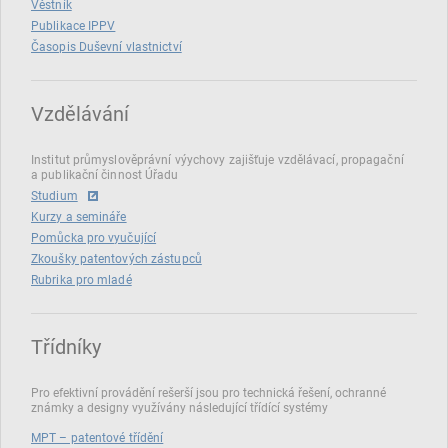
Věstník
Publikace IPPV
Časopis Duševní vlastnictví
Vzdělávání
Institut průmyslověprávní výychovy zajišťuje vzdělávací, propagační
a publikační činnost Úřadu
Studium
Kurzy a semináře
Pomůcka pro vyučující
Zkoušky patentových zástupců
Rubrika pro mladé
Třídníky
Pro efektivní provádění rešerší jsou pro technická řešení, ochranné
známky a designy využívány následující třídící systémy
MPT – patentové třídění