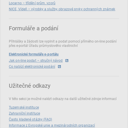
Locarno – třídění prům. vzorů
NICE, Vídeň – výrobky a služby, obrazové prvky ochranných známek
Formuláře a podání
Přihlášky a žádosti lze vyplnit a podat pomocí přímého on‑line podání
přes e‑portál Úřadu průmyslového vlastnictví
Elektronické formuláře e-portálu
Jak on-line podat – stručný návod
Co nabízí elektronické podání
Užitečné odkazy
V této sekci je možné nalézt odkazy na další užitečné zdroje informací
Tuzemské instituce
Zahraniční instituce
Často kladené otázky (FAQ)
Informace z Evropské unie a mezinárodních organizací