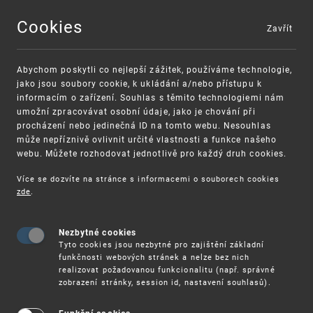
Cookies
Zavřít
MENU
Abychom poskytli co nejlepší zážitek, používáme technologie,
jako jsou soubory cookie, k ukládání a/nebo přístupu k
informacím o zařízení. Souhlas s těmito technologiemi nám
umožní zpracovávat osobní údaje, jako je chování při
procházení nebo jedinečná ID na tomto webu. Nesouhlas
může nepříznivě ovlivnit určité vlastnosti a funkce našeho
webu. Můžete rozhodovat jednotlivě pro každý druh cookies.
Více se dozvíte na stránce s informacemi o souborech cookies
VAROVÁNÍ
Finanční podpora
zde
.
Nevyžádané výzvy k uhrazení poplatku za
pro správu duševního vlastnictví pro malé
registraci průmyslových práv
a střední podniky
Nezbytné cookies
Tyto cookies jsou nezbytné pro zajištění základní
funkčnosti webových stránek a nelze bez nich
realizovat požadovanou funkcionalitu (např. správné
zobrazení stránky, session id, nastavení souhlasů).