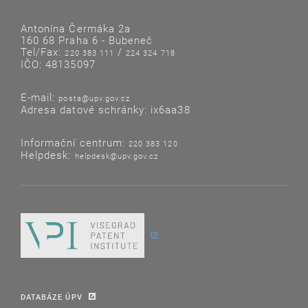
Antonína Čermáka 2a
160 68 Praha 6 - Bubeneč
Tel/Fax:
/
220 383 111
224 324 718
IČO: 48135097
E-mail:
posta@upv.gov.cz
Adresa datové schránky: ix6aa38
Informační centrum:
220 383 120
Helpdesk:
helpdesk@upv.gov.cz
DATABÁZE ÚPV