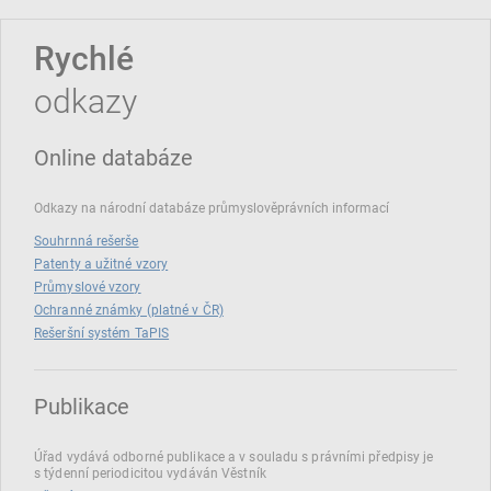
Rychlé
odkazy
Online databáze
Odkazy na národní databáze průmyslověprávních informací
Souhrnná rešerše
Patenty a užitné vzory
Průmyslové vzory
Ochranné známky (platné v ČR)
Rešeršní systém TaPIS
Publikace
Úřad vydává odborné publikace a v souladu s právními předpisy je
s týdenní periodicitou vydáván Věstník