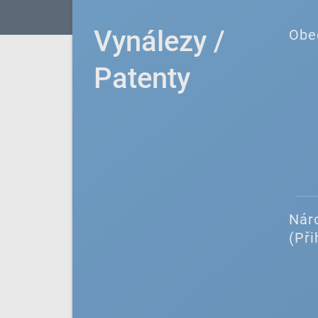
Vynálezy /
Obe
Patenty
Náro
(Při