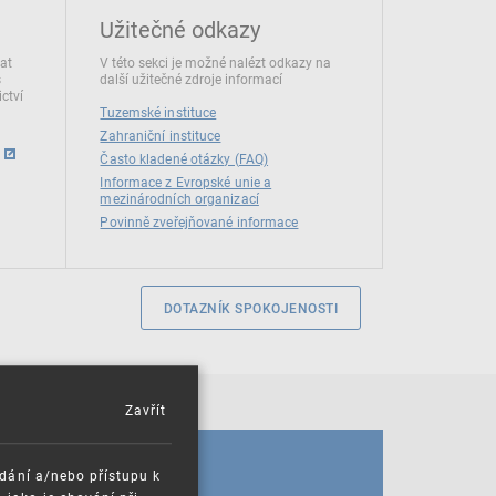
Užitečné odkazy
dat
V této sekci je možné nalézt odkazy na
s
další užitečné zdroje informací
ctví
Tuzemské instituce
Zahraniční instituce
Často kladené otázky (FAQ)
Informace z Evropské unie a
mezinárodních organizací
Povinně zveřejňované informace
DOTAZNÍK SPOKOJENOSTI
Zavřít
KALENDÁŘ
ádání a/nebo přístupu k