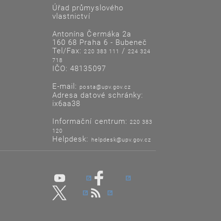
Úřad průmyslového
vlastnictví
Antonína Čermáka 2a
160 68 Praha 6 - Bubeneč
Tel/Fax:
/
220 383 111
224 324
718
IČO: 48135097
E-mail:
posta@upv.gov.cz
Adresa datové schránky:
ix6aa38
Informační centrum:
220 383
120
Helpdesk:
helpdesk@upv.gov.cz