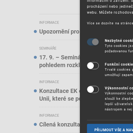
informacím o zařízení. 
procházení nebo jedineč
webu. Můžete rozhodovat
INFORMACE
Více se dozvíte na strán
Upozornění pro uživatele elektroni
Nezbytné cook
Tyto cookies js
SEMINÁŘE
požadovanou fun
17. 9. – Seminář: Známkové právo t
pohledem rozkladových oddělení)
Funkční cooki
Trvalé cookies 
umožňují zapam
INFORMACE
Výkonnostní c
Konzultace EK o online službách a f
Výkonnostní coo
Unii, které se podílejí na podstatn
slouží ke zlepš
lepší uživatels
nástrojem a nej
INFORMACE
Cílená konzultace EK o stavu ochra
PŘIJMOUT VŠE A NA