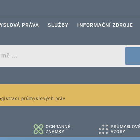
YSLOVÁ PRÁVA
SLUŽBY
INFORMAČNÍ ZDROJE
egistraci průmyslových práv
é a střední podniky
OCHRANNÉ
PRŮMYSLOV
ZNÁMKY
VZORY