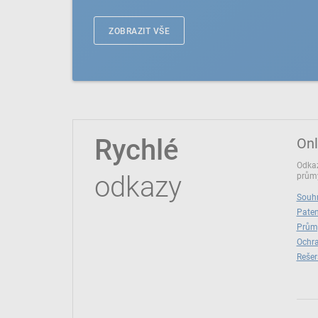
ZOBRAZIT VŠE
Rychlé
Onl
Odkaz
odkazy
průmy
Souhr
Paten
Prům
Ochra
Rešer