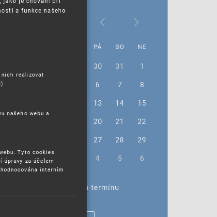
jako je chování při
nosti a funkce našeho
Září 2024
PO
ÚT
ST
ČT
PÁ
SO
NE
26
27
28
29
30
31
1
 nich realizovat
).
2
3
4
5
6
7
8
9
10
11
12
13
14
15
ěvu našeho webu a
16
17
18
19
20
21
22
23
24
25
26
27
28
29
 webu. Tyto cookies
30
1
2
3
4
5
6
í úpravy za účelem
yhodnocována interním
Žádné akce ve vybraném termínu