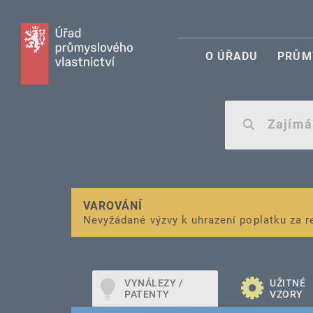
O ÚŘADU
PRŮM
VAROVÁNÍ
Finanční podpora
Nevyžádané výzvy k uhrazení poplatku za r
pro správu duševního vlastnictví pro mal
VYNÁLEZY /
UŽITNÉ
PATENTY
VZORY