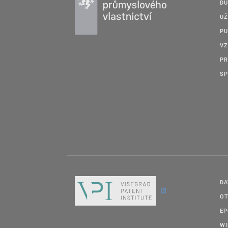
DU
UŽ
PU
VZ
PR
SP
DA
OT
E
W