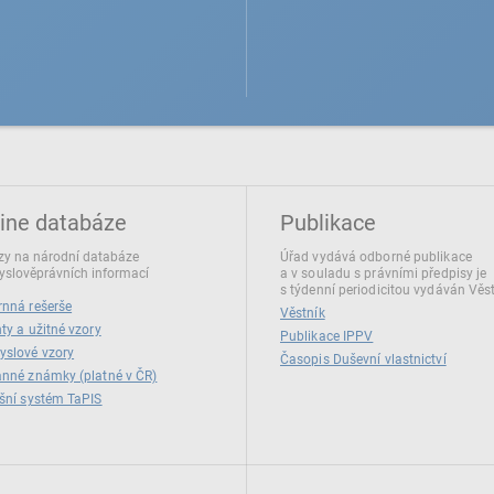
ine databáze
Publikace
y na národní databáze
Úřad vydává odborné publikace
slověprávních informací
a v souladu s právními předpisy je
s týdenní periodicitou vydáván Věs
nná rešerše
Věstník
ty a užitné vzory
Publikace IPPV
yslové vzory
Časopis Duševní vlastnictví
nné známky (platné v ČR)
šní systém TaPIS