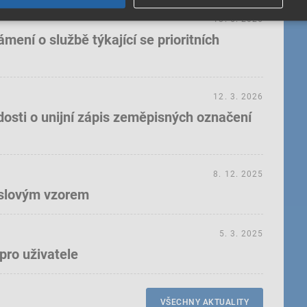
18. 5. 2026
ení o službě týkající se prioritních
12. 3. 2026
dosti o unijní zápis zeměpisných označení
8. 12. 2025
yslovým vzorem
5. 3. 2025
pro uživatele
VŠECHNY AKTUALITY