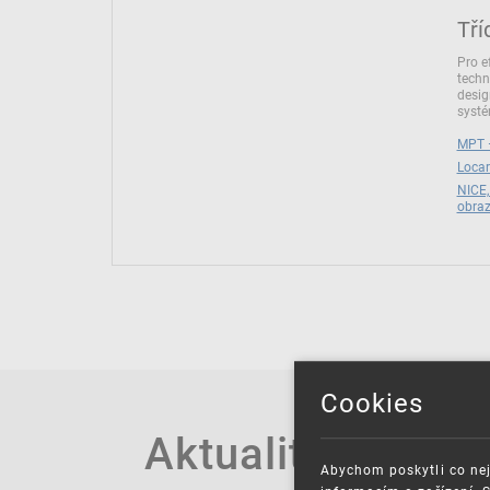
Tří
Pro e
techn
desig
syst
MPT –
Locar
NICE,
obra
Cookies
Aktuality
Abychom poskytli co nej