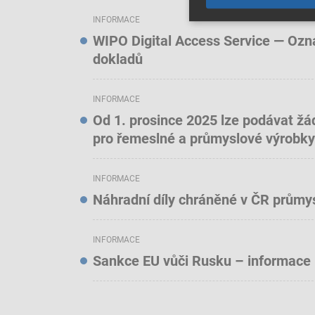
INFORMACE
WIPO Digital Access Service — Oznám
dokladů
INFORMACE
Od 1. prosince 2025 lze podávat žá
pro řemeslné a průmyslové výrobky
INFORMACE
Náhradní díly chráněné v ČR prům
INFORMACE
Sankce EU vůči Rusku – informace 