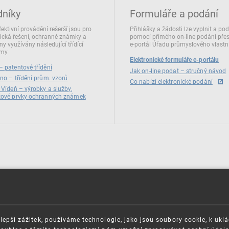
dníky
Formuláře a podání
fektivní provádění rešerší jsou pro
Přihlášky a žádosti lze vyplnit a po
ická řešení, ochranné známky a
pomocí přímého on‑line podání pře
ny využívány následující třídící
e‑portál Úřadu průmyslového vlastni
émy
Elektronické formuláře e-portálu
 patentové třídění
Jak on-line podat – stručný návod
no – třídění prům. vzorů
Co nabízí elektronické podání
 Vídeň – výrobky a služby,
zové prvky ochranných známek
lepší zážitek, používáme technologie, jako jsou soubory cookie, k ukl