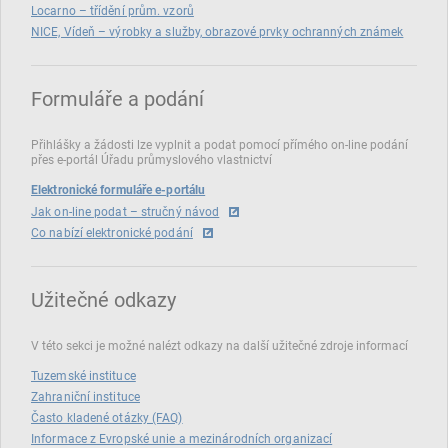
Locarno – třídění prům. vzorů
NICE, Vídeň – výrobky a služby, obrazové prvky ochranných známek
Formuláře a podání
Přihlášky a žádosti lze vyplnit a podat pomocí přímého on‑line podání
přes e‑portál Úřadu průmyslového vlastnictví
Elektronické formuláře e-portálu
Jak on-line podat – stručný návod
Co nabízí elektronické podání
Užitečné odkazy
V této sekci je možné nalézt odkazy na další užitečné zdroje informací
Tuzemské instituce
Zahraniční instituce
Často kladené otázky (FAQ)
Informace z Evropské unie a mezinárodních organizací