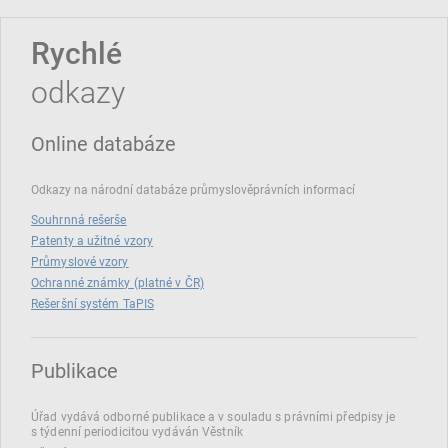
Rychlé
odkazy
Online databáze
Odkazy na národní databáze průmyslověprávních informací
Souhrnná rešerše
Patenty a užitné vzory
Průmyslové vzory
Ochranné známky (platné v ČR)
Rešeršní systém TaPIS
Publikace
Úřad vydává odborné publikace a v souladu s právními předpisy je
s týdenní periodicitou vydáván Věstník