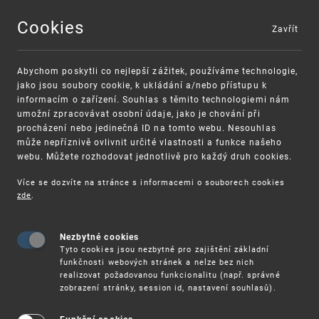
Cookies
Zavřít
MENU
Abychom poskytli co nejlepší zážitek, používáme technologie,
jako jsou soubory cookie, k ukládání a/nebo přístupu k
informacím o zařízení. Souhlas s těmito technologiemi nám
umožní zpracovávat osobní údaje, jako je chování při
procházení nebo jedinečná ID na tomto webu. Nesouhlas
může nepříznivě ovlivnit určité vlastnosti a funkce našeho
webu. Můžete rozhodovat jednotlivě pro každý druh cookies.
Více se dozvíte na stránce s informacemi o souborech cookies
VAROVÁNÍ
Finanční podpora
zde
.
Nevyžádané výzvy k uhrazení poplatku za
pro správu duševního vlastnictví pro malé
registraci průmyslových práv
a střední podniky
Nezbytné cookies
Tyto cookies jsou nezbytné pro zajištění základní
funkčnosti webových stránek a nelze bez nich
realizovat požadovanou funkcionalitu (např. správné
zobrazení stránky, session id, nastavení souhlasů).