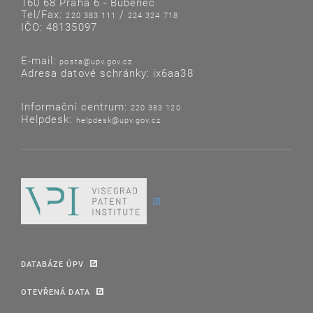
160 68 Praha 6 - Bubeneč
Tel/Fax:
/
220 383 111
224 324 718
IČO: 48135097
E-mail:
posta@upv.gov.cz
Adresa datové schránky: ix6aa38
Informační centrum:
220 383 120
Helpdesk:
helpdesk@upv.gov.cz
DATABÁZE ÚPV
OTEVŘENÁ DATA