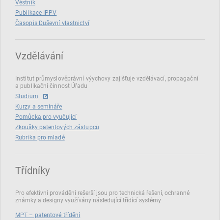
Věstník
Publikace IPPV
Časopis Duševní vlastnictví
Vzdělávání
Institut průmyslověprávní výychovy zajišťuje vzdělávací, propagační
a publikační činnost Úřadu
Studium
Kurzy a semináře
Pomůcka pro vyučující
Zkoušky patentových zástupců
Rubrika pro mladé
Třídníky
Pro efektivní provádění rešerší jsou pro technická řešení, ochranné
známky a designy využívány následující třídící systémy
MPT – patentové třídění