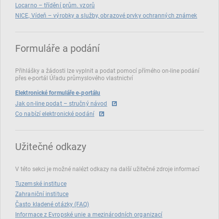
Locarno – třídění prům. vzorů
NICE, Vídeň – výrobky a služby, obrazové prvky ochranných známek
Formuláře a podání
Přihlášky a žádosti lze vyplnit a podat pomocí přímého on‑line podání
přes e‑portál Úřadu průmyslového vlastnictví
Elektronické formuláře e-portálu
Jak on-line podat – stručný návod
Co nabízí elektronické podání
Užitečné odkazy
V této sekci je možné nalézt odkazy na další užitečné zdroje informací
Tuzemské instituce
Zahraniční instituce
Často kladené otázky (FAQ)
Informace z Evropské unie a mezinárodních organizací