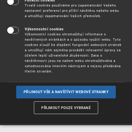
Funkční cookies
Vynálezy / Patenty
Trvalé cookies používáme pro zapamatování Vašeho
nastavení preferencí pro příští návštěvu našeho webu
a umožňují zapamatování Vašich předvoleb.
Užitné
vzory
Výkonnostní cookies
Výkonnostní cookies shromažďují informace o
navštívených stránkách a o způsobu využití webu. Tyto
cookies slouží ke zlepšení fungování webových stránek
Ochranné
známky
a umožňují nám zejména provádět relevantní úpravy za
účelem lepší uživatelské zkušenosti. Data o
návštěvnosti jsou na našem webu shromažďována a
vyhodnocována interním nástrojem a nejsou předávána
třetím stranám.
Průmyslové
vzory
PŘIJMOUT VŠE A NAVŠTÍVIT WEBOVÉ STRANKY
Označení původu
a zeměpisná
PŘIJMOUT POUZE VYBRANÉ
označení