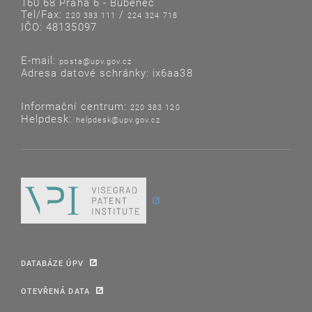
160 68 Praha 6 - Bubeneč
Tel/Fax:
/
220 383 111
224 324 718
IČO: 48135097
E-mail:
posta@upv.gov.cz
Adresa datové schránky: ix6aa38
Informační centrum:
220 383 120
Helpdesk:
helpdesk@upv.gov.cz
DATABÁZE ÚPV
OTEVŘENÁ DATA