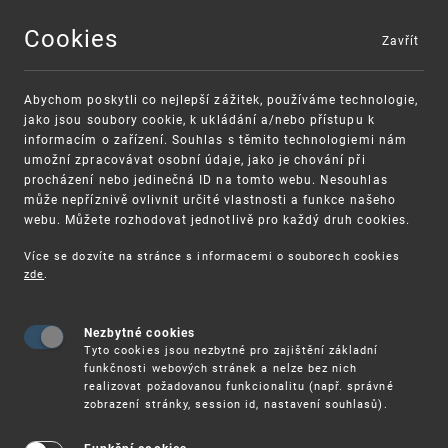
Cookies
Zavřít
MENU
Abychom poskytli co nejlepší zážitek, používáme technologie,
jako jsou soubory cookie, k ukládání a/nebo přístupu k
informacím o zařízení. Souhlas s těmito technologiemi nám
umožní zpracovávat osobní údaje, jako je chování při
procházení nebo jedinečná ID na tomto webu. Nesouhlas
může nepříznivě ovlivnit určité vlastnosti a funkce našeho
webu. Můžete rozhodovat jednotlivě pro každý druh cookies.
Více se dozvíte na stránce s informacemi o souborech cookies
VAROVÁNÍ
Finanční podpora
zde
.
Nevyžádané výzvy k uhrazení poplatku za
pro správu duševního vlastnictví pro malé
registraci průmyslových práv
a střední podniky
Nezbytné cookies
Tyto cookies jsou nezbytné pro zajištění základní
funkčnosti webových stránek a nelze bez nich
realizovat požadovanou funkcionalitu (např. správné
zobrazení stránky, session id, nastavení souhlasů).