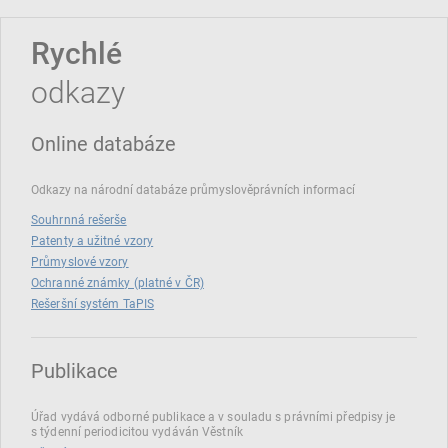
Rychlé
odkazy
Online databáze
Odkazy na národní databáze průmyslověprávních informací
Souhrnná rešerše
Patenty a užitné vzory
Průmyslové vzory
Ochranné známky (platné v ČR)
Rešeršní systém TaPIS
Publikace
Úřad vydává odborné publikace a v souladu s právními předpisy je
s týdenní periodicitou vydáván Věstník