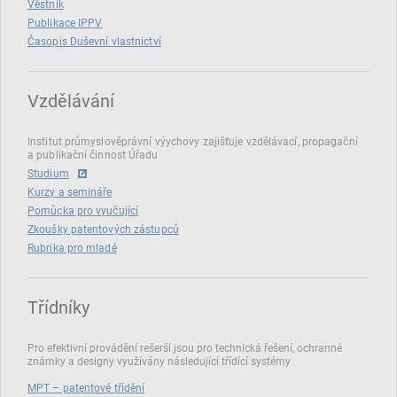
Věstník
Publikace IPPV
Časopis Duševní vlastnictví
Vzdělávání
Institut průmyslověprávní výychovy zajišťuje vzdělávací, propagační
a publikační činnost Úřadu
Studium
Kurzy a semináře
Pomůcka pro vyučující
Zkoušky patentových zástupců
Rubrika pro mladé
Třídníky
Pro efektivní provádění rešerší jsou pro technická řešení, ochranné
známky a designy využívány následující třídící systémy
MPT – patentové třídění