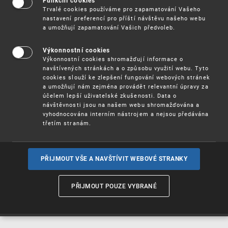
Funkční cookies
Vynálezy / Patenty
Trvalé cookies používáme pro zapamatování Vašeho
nastavení preferencí pro příští návštěvu našeho webu
a umožňují zapamatování Vašich předvoleb.
Užitné
vzory
Výkonnostní cookies
Výkonnostní cookies shromažďují informace o
navštívených stránkách a o způsobu využití webu. Tyto
cookies slouží ke zlepšení fungování webových stránek
Ochranné
známky
a umožňují nám zejména provádět relevantní úpravy za
účelem lepší uživatelské zkušenosti. Data o
návštěvnosti jsou na našem webu shromažďována a
vyhodnocována interním nástrojem a nejsou předávána
třetím stranám.
Průmyslové
vzory
PŘIJMOUT VŠE A NAVŠTÍVIT WEBOVÉ STRANKY
Označení původu
a zeměpisná
PŘIJMOUT POUZE VYBRANÉ
označení