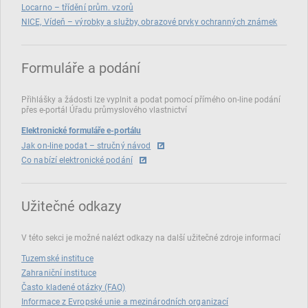
Locarno – třídění prům. vzorů
NICE, Vídeň – výrobky a služby, obrazové prvky ochranných známek
Formuláře a podání
Přihlášky a žádosti lze vyplnit a podat pomocí přímého on‑line podání
přes e‑portál Úřadu průmyslového vlastnictví
Elektronické formuláře e-portálu
Jak on-line podat – stručný návod
Co nabízí elektronické podání
Užitečné odkazy
V této sekci je možné nalézt odkazy na další užitečné zdroje informací
Tuzemské instituce
Zahraniční instituce
Často kladené otázky (FAQ)
Informace z Evropské unie a mezinárodních organizací