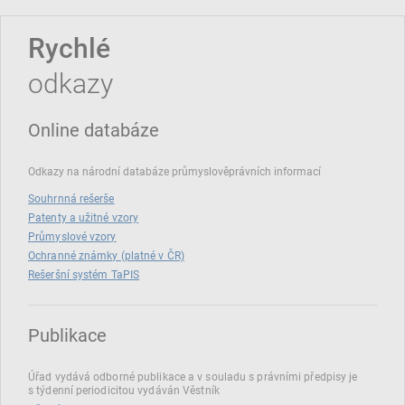
Rychlé
odkazy
Online databáze
Odkazy na národní databáze průmyslověprávních informací
Souhrnná rešerše
Patenty a užitné vzory
Průmyslové vzory
Ochranné známky (platné v ČR)
Rešeršní systém TaPIS
Publikace
Úřad vydává odborné publikace a v souladu s právními předpisy je
s týdenní periodicitou vydáván Věstník