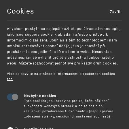
Cookies
Zavřít
MENU
Abychom poskytli co nejlepší zážitek, používáme technologie,
jako jsou soubory cookie, k ukládání a/nebo přístupu k
informacím o zařízení. Souhlas s těmito technologiemi nám
umožní zpracovávat osobní údaje, jako je chování při
procházení nebo jedinečná ID na tomto webu. Nesouhlas
může nepříznivě ovlivnit určité vlastnosti a funkce našeho
webu. Můžete rozhodovat jednotlivě pro každý druh cookies.
Více se dozvíte na stránce s informacemi o souborech cookies
VAROVÁNÍ
Finanční podpora
zde
.
Nevyžádané výzvy k uhrazení poplatku za
pro správu duševního vlastnictví pro malé
registraci průmyslových práv
a střední podniky
Nezbytné cookies
Tyto cookies jsou nezbytné pro zajištění základní
funkčnosti webových stránek a nelze bez nich
realizovat požadovanou funkcionalitu (např. správné
zobrazení stránky, session id, nastavení souhlasů).