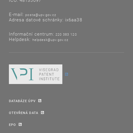
IČO: 48135097
E-mail:
posta@upv.gov.cz
Adresa datové schránky: ix6aa38
Informační centrum:
220 383 120
Helpdesk:
helpdesk@upv.gov.cz
DATABÁZE ÚPV
OTEVŘENÁ DATA
EPO