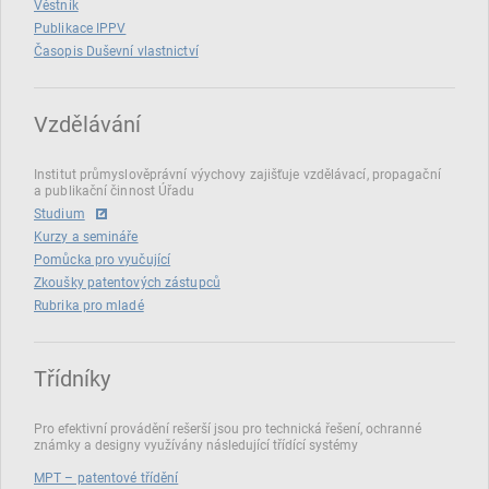
Věstník
Publikace IPPV
Časopis Duševní vlastnictví
Vzdělávání
Institut průmyslověprávní výychovy zajišťuje vzdělávací, propagační
a publikační činnost Úřadu
Studium
Kurzy a semináře
Pomůcka pro vyučující
Zkoušky patentových zástupců
Rubrika pro mladé
Třídníky
Pro efektivní provádění rešerší jsou pro technická řešení, ochranné
známky a designy využívány následující třídící systémy
MPT – patentové třídění